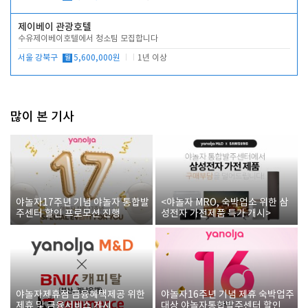
제이베이 관광호텔
수유제이베이호텔에서 청소팀 모집합니다
서울 강북구
월
5,600,000원
1년 이상
많이 본 기사
야놀자17주년 기념 야놀자 통합발
<야놀자 MRO, 숙박업소 위한 삼
주센터 할인 프로모션 진행
성전자 가전제품 특가 개시>
야놀자제휴점 금융혜택제공 위한
야놀자16주년 기념 제휴 숙박업주
제휴 및 금융서비스 게시
대상 야놀자통합발주센터 할인쿠