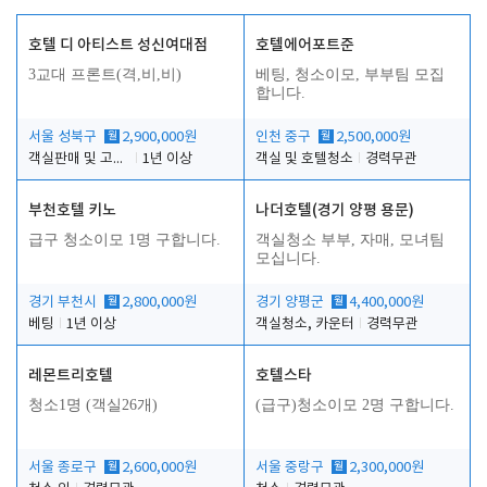
호텔 디 아티스트 성신여대점
호텔에어포트준
3교대 프론트(격,비,비)
베팅, 청소이모, 부부팀 모집
합니다.
서울 성북구
월
2,900,000원
인천 중구
월
2,500,000원
객실판매 및 고객응대
1년 이상
객실 및 호텔청소
경력무관
부천호텔 키노
나더호텔(경기 양평 용문)
급구 청소이모 1명 구합니다.
객실청소 부부, 자매, 모녀팀
모십니다.
경기 부천시
월
2,800,000원
경기 양평군
월
4,400,000원
베팅
1년 이상
객실청소, 카운터
경력무관
레몬트리호텔
호텔스타
청소1명 (객실26개)
(급구)청소이모 2명 구합니다.
서울 종로구
월
2,600,000원
서울 중랑구
월
2,300,000원