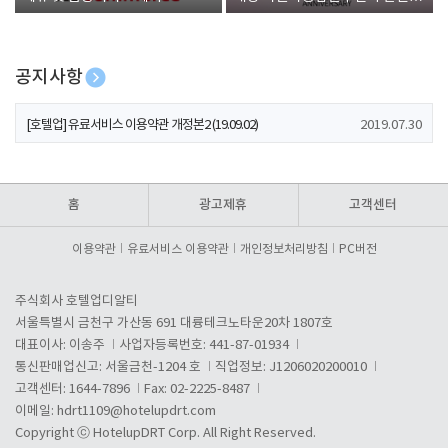
폰 증정
공지사항
[호텔업] 개인정보 처리방침 개정본1 (19.09.02)
2019.07.30
[호텔업] 유료서비스 이용약관 개정본2 (19.09.02)
2019.07.30
[호텔업] 개인정보 처리방침 개정본2 (19.09.02)
2019.07.30
홈
광고제휴
고객센터
이용약관
유료서비스 이용약관
개인정보처리방침
PC버전
주식회사 호텔업디알티
서울특별시 금천구 가산동 691 대륭테크노타운20차 1807호
대표이사: 이송주
사업자등록번호: 441-87-01934
통신판매업신고: 서울금천-1204 호
직업정보: J1206020200010
고객센터: 1644-7896
Fax: 02-2225-8487
이메일:
hdrt1109@hotelupdrt.com
Copyright ⓒ HotelupDRT Corp. All Right Reserved.