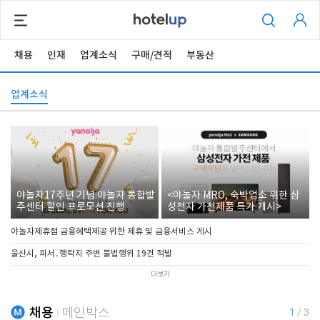
채용
인재
업계소식
구매/견적
부동산
업계소식
야놀자17주년 기념 야놀자 통합발
<야놀자 MRO, 숙박업소 위한 삼
주센터 할인 프로모션 진행
성전자 가전제품 특가 개시>
야놀자제휴점 금융혜택제공 위한 제휴 및 금융서비스 게시
울산시, 피서․행락지 주변 불법행위 19건 적발
더보기
채용
메인박스
1
/
3