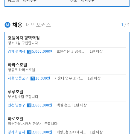
청소 외
경력무관
청소
경력무관
채용
메인포커스
1
/
2
호텔야자 평택역점
청소 1팀 구인합니다
경기 평택시
월
5,000,000원
호텔객실 및 공용시설 청소 관리
1년 이상
하라스호텔
영등포 하라스호텔
서울 영등포구
시
10,030원
카운터 업무 및 객실관리(청소상태 확인, 객실판매)
1년 이상
루루호텔
부부청소팀 구합니다
인천 남동구
월
2,600,000원
객실 청소
1년 이상
바로호텔
청소한분..<캐셔 한분>.. 구합니다.
경기 하남시
월
2,600,000원
베팅.,청소<<캐셔 모셔봅니다.
1년 이상