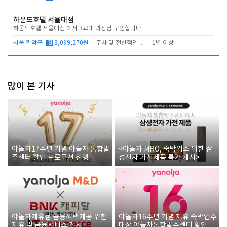
하운드호텔 서울대점
하운드호텔 서울대점 에서 3교대 과장님 구인합니다.
서울 관악구
월
3,099,270원
주차 및 전반적인 당번업무
1년 이상
많이 본 기사
야놀자17주년 기념 야놀자 통합발
<야놀자 MRO, 숙박업소 위한 삼
주센터 할인 프로모션 진행
성전자 가전제품 특가 개시>
야놀자제휴점 금융혜택제공 위한
야놀자16주년 기념 제휴 숙박업주
제휴 및 금융서비스 게시
대상 야놀자통합발주센터 할인쿠