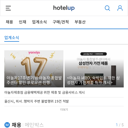
채용
인재
업계소식
구매/견적
부동산
업계소식
야놀자17주년 기념 야놀자 통합발
<야놀자 MRO, 숙박업소 위한 삼
주센터 할인 프로모션 진행
성전자 가전제품 특가 개시>
야놀자제휴점 금융혜택제공 위한 제휴 및 금융서비스 게시
울산시, 피서․행락지 주변 불법행위 19건 적발
더보기
채용
메인박스
1
/
5