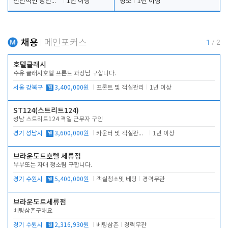
전반적인 당번업무
1년 이상
청소
1년 이상
채용
메인포커스
1
/
2
호텔클래시
수유 클래시호텔 프론트 과장님 구합니다.
서울 강북구
월
3,400,000원
프론트 및 객실관리
1년 이상
ST124(스트리트124)
성남 스트리트124 격일 근무자 구인
경기 성남시
월
3,600,000원
카운터 및 객실관리 전반
1년 이상
브라운도트호텔 세류점
부부또는 자매 청소팀 구합니다.
경기 수원시
월
5,400,000원
객실청소및 베팅
경력무관
브라운도트세류점
베팅삼촌구해요
경기 수원시
월
2,316,930원
베팅삼촌
경력무관