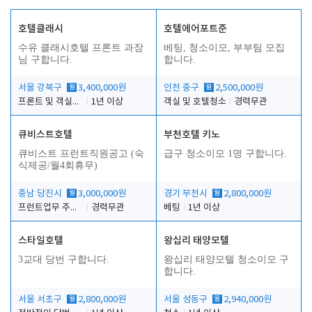
호텔클래시
호텔에어포트준
수유 클래시호텔 프론트 과장
베팅, 청소이모, 부부팀 모집
님 구합니다.
합니다.
서울 강북구
월
3,400,000원
인천 중구
월
2,500,000원
프론트 및 객실관리
1년 이상
객실 및 호텔청소
경력무관
큐비스트호텔
부천호텔 키노
큐비스트 프런트직원공고 (숙
급구 청소이모 1명 구합니다.
식제공/월4회휴무)
충남 당진시
월
3,000,000원
경기 부천시
월
2,800,000원
프런트업무 주간, 야간
경력무관
베팅
1년 이상
스타일호텔
왕십리 태양모텔
3교대 당번 구합니다.
왕십리 태양모텔 청소이모 구
합니다.
서울 서초구
월
2,800,000원
서울 성동구
월
2,940,000원