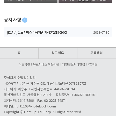
폰 증정
공지사항
[호텔업] 개인정보 처리방침 개정본1 (19.09.02)
2019.07.30
[호텔업] 유료서비스 이용약관 개정본2 (19.09.02)
2019.07.30
[호텔업] 개인정보 처리방침 개정본2 (19.09.02)
2019.07.30
홈
광고제휴
고객센터
이용약관
유료서비스 이용약관
개인정보처리방침
PC버전
주식회사 호텔업디알티
서울특별시 금천구 가산동 691 대륭테크노타운20차 1807호
대표이사: 이송주
사업자등록번호: 441-87-01934
통신판매업신고: 서울금천-1204 호
직업정보: J1206020200010
고객센터: 1644-7896
Fax: 02-2225-8487
이메일:
hdrt1109@hotelupdrt.com
Copyright ⓒ HotelupDRT Corp. All Right Reserved.