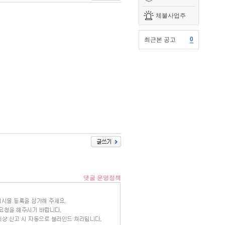
체불사업주
0
최근본 공고