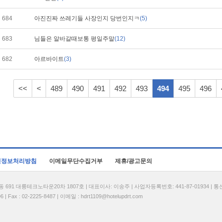
684
아진진짜 쓰레기들 사장인지 당번인지ㅋ
(5)
683
님들은 알바갈때보통 평일주말
(12)
682
아르바이트
(3)
<<
<
489
490
491
492
493
494
495
496
인정보처리방침
이메일무단수집거부
제휴/광고문의
1 대륭테크노타운20차 1807호 | 대표이사: 이송주 | 사업자등록번호: 441-87-01934 | 
| Fax : 02-2225-8487 | 이메일 :
hdrt1109@hotelupdrt.com