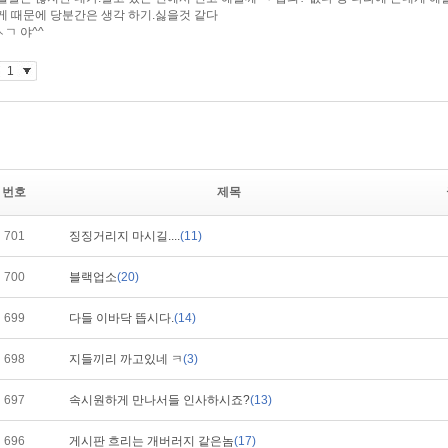
번호
제목
701
징징거리지 마시길....
(11)
700
블랙업소
(20)
699
다들 이바닥 뜹시다.
(14)
698
지들끼리 까고있네 ㅋ
(3)
697
속시원하게 만나서들 인사하시죠?
(13)
696
게시판 흐리는 개버러지 같은놈
(17)