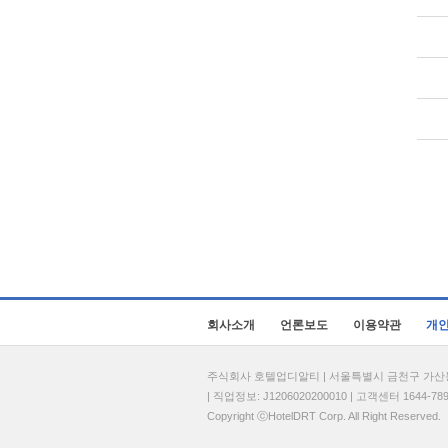
회사소개
언론보도
이용약관
개
주식회사 호텔업디알티 | 서울특별시 금천구 가산동 69
| 직업정보: J1206020200010 | 고객센터 1644-7896 
Copyright ⓒHotelDRT Corp. All Right Reserved.