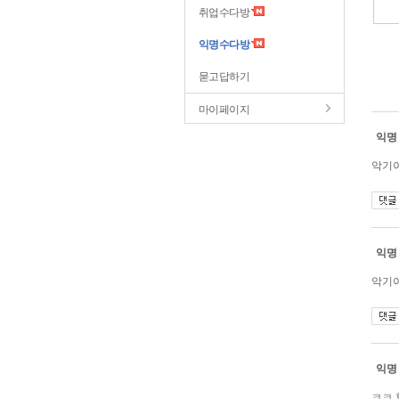
취업수다방
익명수다방
묻고답하기
마이페이지