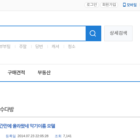
로그인
회원가입
모바일
로고
상세검색
부부팀
주말
당번
캐셔
청소
구매견적
부동산
수다방
 간만에 올라왔네 악기이름 모텔
등록일
2014.07.23 22:05:28
조회
7,141