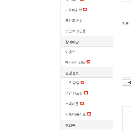
가위바위보
포인트 순위
지뢰
포인트 쇼핑몰
참여마당
이벤트
매거진이벤트
경영정보
노무 상담
경영 자료실
소액매물
시세/매출정보
취업톡