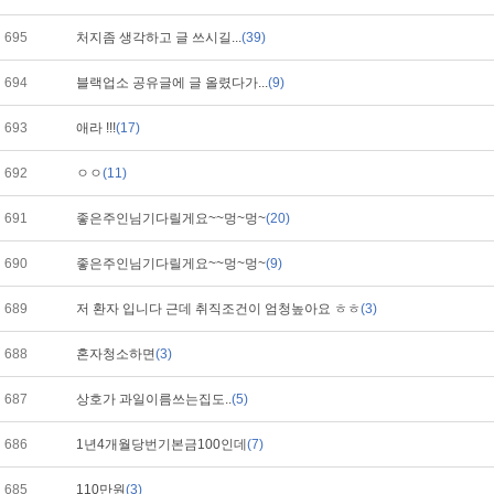
695
처지좀 생각하고 글 쓰시길...
(39)
694
블랙업소 공유글에 글 올렸다가...
(9)
693
애라 !!!
(17)
692
ㅇㅇ
(11)
691
좋은주인님기다릴게요~~멍~멍~
(20)
690
좋은주인님기다릴게요~~멍~멍~
(9)
689
저 환자 입니다 근데 취직조건이 엄청높아요 ㅎㅎ
(3)
688
혼자청소하면
(3)
687
상호가 과일이름쓰는집도..
(5)
686
1년4개월당번기본금100인데
(7)
685
110만원
(3)