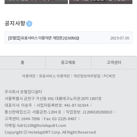
폰 증정
공지사항
[호텔업] 개인정보 처리방침 개정본1 (19.09.02)
2019.07.30
[호텔업] 유료서비스 이용약관 개정본2 (19.09.02)
2019.07.30
[호텔업] 개인정보 처리방침 개정본2 (19.09.02)
2019.07.30
홈
광고제휴
고객센터
이용약관
유료서비스 이용약관
개인정보처리방침
PC버전
주식회사 호텔업디알티
서울특별시 금천구 가산동 691 대륭테크노타운20차 1807호
대표이사: 이송주
사업자등록번호: 441-87-01934
통신판매업신고: 서울금천-1204 호
직업정보: J1206020200010
고객센터: 1644-7896
Fax: 02-2225-8487
이메일:
hdrt1109@hotelupdrt.com
Copyright ⓒ HotelupDRT Corp. All Right Reserved.