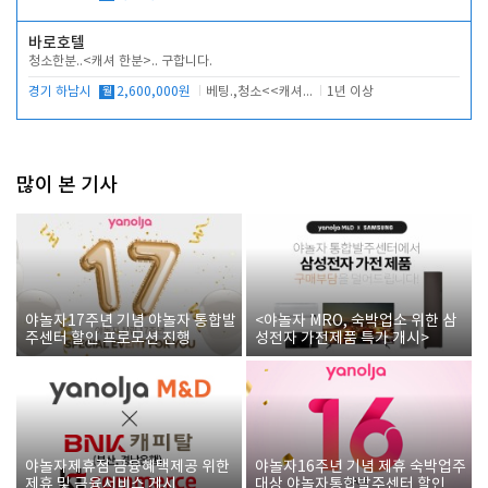
바로호텔
청소한분..<캐셔 한분>.. 구합니다.
경기 하남시
월
2,600,000원
베팅.,청소<<캐셔 모셔봅니다.
1년 이상
많이 본 기사
야놀자17주년 기념 야놀자 통합발
<야놀자 MRO, 숙박업소 위한 삼
주센터 할인 프로모션 진행
성전자 가전제품 특가 개시>
야놀자제휴점 금융혜택제공 위한
야놀자16주년 기념 제휴 숙박업주
제휴 및 금융서비스 게시
대상 야놀자통합발주센터 할인쿠