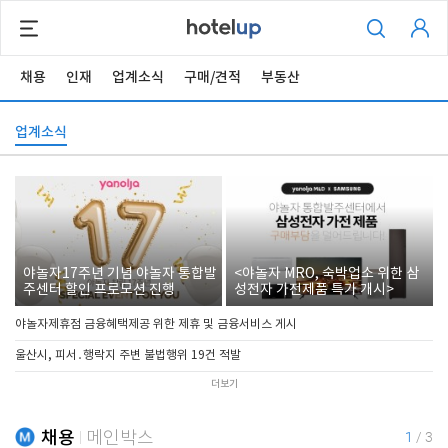
채용
인재
업계소식
구매/견적
부동산
업계소식
야놀자17주년 기념 야놀자 통합발
<야놀자 MRO, 숙박업소 위한 삼
주센터 할인 프로모션 진행
성전자 가전제품 특가 개시>
야놀자제휴점 금융혜택제공 위한 제휴 및 금융서비스 게시
울산시, 피서․행락지 주변 불법행위 19건 적발
더보기
채용
메인박스
1
/
3