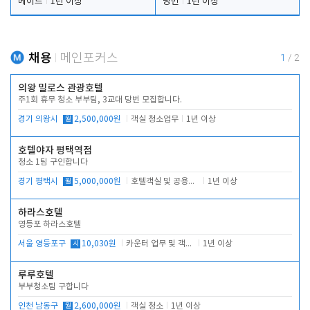
메이드
1년 이상
당번
1년 이상
채용
메인포커스
1
/
2
의왕 밀로스 관광호텔
주1회 휴무 청소 부부팀, 3교대 당번 모집합니다.
경기 의왕시
월
2,500,000원
객실 청소업무
1년 이상
호텔야자 평택역점
청소 1팀 구인합니다
경기 평택시
월
5,000,000원
호텔객실 및 공용시설 청소 관리
1년 이상
하라스호텔
영등포 하라스호텔
서울 영등포구
시
10,030원
카운터 업무 및 객실관리(청소상태 확인, 객실판매)
1년 이상
루루호텔
부부청소팀 구합니다
인천 남동구
월
2,600,000원
객실 청소
1년 이상