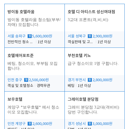
방이동 호텔라움
호텔 디 아티스트 성신여대점
방이동 호텔라움 청소팀(부부/
3교대 프론트(격,비,비)
자매) 모집합니다.
서울 송파구
월
5,600,000원
서울 성북구
월
2,900,000원
전반적인 청소 업무(객실청소.객실정리)
1년 이상
객실판매 및 고객응대
1년 이상
호텔에어포트준
부천호텔 키노
베팅, 청소이모, 부부팀 모집
급구 청소이모 1명 구합니다.
합니다.
인천 중구
월
2,500,000원
경기 부천시
월
2,800,000원
객실 및 호텔청소
경력무관
베팅
1년 이상
보우호텔
그레이호텔 분당점
계양구 *보우호텔* 에서 청소
그레이 분당점 3교대(격비비)
이모 모집합니다.
당번 구인합니다.
인천 계양구
월
2,600,000원
경기 성남시
월
3,000,000원