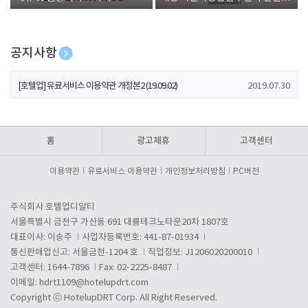
폰 증정
공지사항
[호텔업] 개인정보 처리방침 개정본1 (19.09.02)
2019.07.30
[호텔업] 유료서비스 이용약관 개정본2 (19.09.02)
2019.07.30
[호텔업] 개인정보 처리방침 개정본2 (19.09.02)
2019.07.30
홈
광고제휴
고객센터
이용약관
유료서비스 이용약관
개인정보처리방침
PC버전
주식회사 호텔업디알티
서울특별시 금천구 가산동 691 대륭테크노타운20차 1807호
대표이사: 이송주
사업자등록번호: 441-87-01934
통신판매업신고: 서울금천-1204 호
직업정보: J1206020200010
고객센터: 1644-7896
Fax: 02-2225-8487
이메일:
hdrt1109@hotelupdrt.com
Copyright ⓒ HotelupDRT Corp. All Right Reserved.