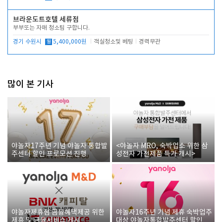
브라운도트호텔 세류점
부부또는 자매 청소팀 구합니다.
경기 수원시
월
5,400,000원
객실청소및 베팅
경력무관
많이 본 기사
야놀자17주년 기념 야놀자 통합발
<야놀자 MRO, 숙박업소 위한 삼
주센터 할인 프로모션 진행
성전자 가전제품 특가 개시>
야놀자제휴점 금융혜택제공 위한
야놀자16주년 기념 제휴 숙박업주
제휴 및 금융서비스 게시
대상 야놀자통합발주센터 할인쿠