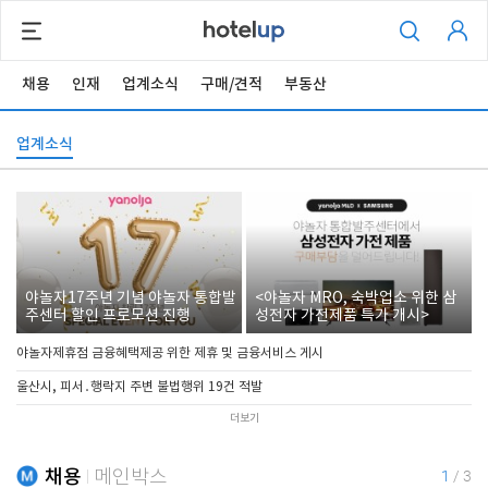
채용
인재
업계소식
구매/견적
부동산
업계소식
야놀자17주년 기념 야놀자 통합발
<야놀자 MRO, 숙박업소 위한 삼
주센터 할인 프로모션 진행
성전자 가전제품 특가 개시>
야놀자제휴점 금융혜택제공 위한 제휴 및 금융서비스 게시
울산시, 피서․행락지 주변 불법행위 19건 적발
더보기
채용
메인박스
1
/
3