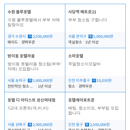
수원 블루호텔
사당역 메트로21
수원 블루호텔에서 부부 자매
부부 청소팀 구합니다
팀찾아요
경기 수원시
시
2,500,000원
서울 관악구
월
5,800,000원
메이드
경력무관
객실청소
1년 이상
방이동 호텔라움
소마호텔
방이동 호텔라움 청소팀(부부/
주말청소이모알바
자매) 모집합니다.
서울 송파구
월
5,600,000원
인천 미추홀구
시
10,030원
전반적인 청소 업무(객실청소.객실정리)
1년 이상
청소
경력무관
호텔 디 아티스트 성신여대점
호텔에어포트준
3교대 프론트(격,비,비)
베팅, 청소이모, 부부팀 모집
합니다.
서울 성북구
월
2,900,000원
인천 중구
월
2,500,000원