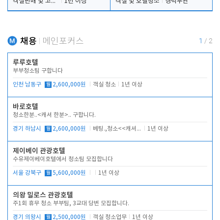
객실판매 및 고객응대
1년 이상
객실 및 호텔청소
경력무관
채용
메인포커스
1
/
2
루루호텔
부부청소팀 구합니다
인천 남동구
월
2,600,000원
객실 청소
1년 이상
바로호텔
청소한분..<캐셔 한분>.. 구합니다.
경기 하남시
월
2,600,000원
베팅.,청소<<캐셔 모셔봅니다.
1년 이상
제이베이 관광호텔
수유제이베이호텔에서 청소팀 모집합니다
서울 강북구
월
5,600,000원
1년 이상
의왕 밀로스 관광호텔
주1회 휴무 청소 부부팀, 3교대 당번 모집합니다.
경기 의왕시
월
2,500,000원
객실 청소업무
1년 이상