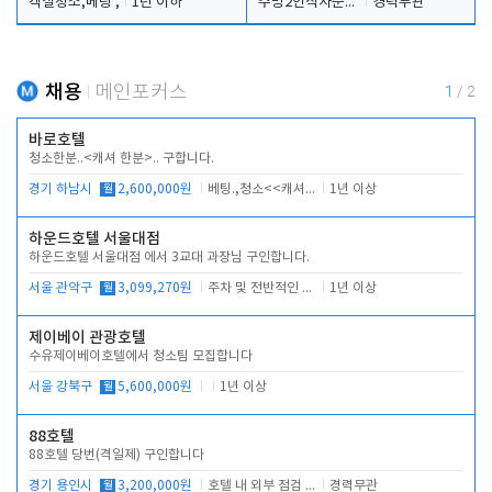
객실청소,베팅 ,
1년 이하
주방2인식사준비및청소린렌보조
경력무관
채용
메인포커스
1
/
2
바로호텔
청소한분..<캐셔 한분>.. 구합니다.
경기 하남시
월
2,600,000원
베팅.,청소<<캐셔 모셔봅니다.
1년 이상
하운드호텔 서울대점
하운드호텔 서울대점 에서 3교대 과장님 구인합니다.
서울 관악구
월
3,099,270원
주차 및 전반적인 당번업무
1년 이상
제이베이 관광호텔
수유제이베이호텔에서 청소팀 모집합니다
서울 강북구
월
5,600,000원
1년 이상
88호텔
88호텔 당번(격일제) 구인합니다
경기 용인시
월
3,200,000원
호텔 내 외부 점검 및 프런트 운영
경력무관