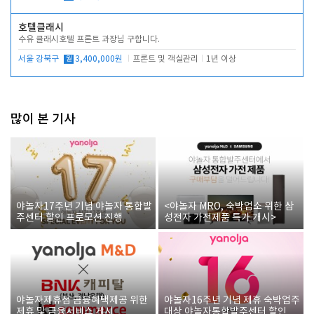
호텔클래시
수유 클래시호텔 프론트 과장님 구합니다.
서울 강북구
월
3,400,000원
프론트 및 객실관리
1년 이상
많이 본 기사
야놀자17주년 기념 야놀자 통합발
<야놀자 MRO, 숙박업소 위한 삼
주센터 할인 프로모션 진행
성전자 가전제품 특가 개시>
야놀자제휴점 금융혜택제공 위한
야놀자16주년 기념 제휴 숙박업주
제휴 및 금융서비스 게시
대상 야놀자통합발주센터 할인쿠