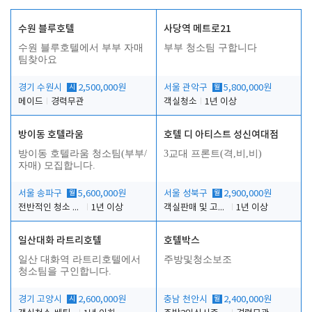
수원 블루호텔
사당역 메트로21
수원 블루호텔에서 부부 자매
부부 청소팀 구합니다
팀찾아요
경기 수원시
시
2,500,000원
서울 관악구
월
5,800,000원
메이드
경력무관
객실청소
1년 이상
방이동 호텔라움
호텔 디 아티스트 성신여대점
방이동 호텔라움 청소팀(부부/
3교대 프론트(격,비,비)
자매) 모집합니다.
서울 송파구
월
5,600,000원
서울 성북구
월
2,900,000원
전반적인 청소 업무(객실청소.객실정리)
1년 이상
객실판매 및 고객응대
1년 이상
일산대화 라트리호텔
호텔박스
일산 대화역 라트리호텔에서
주방및청소보조
청소팀을 구인합니다.
경기 고양시
시
2,600,000원
충남 천안시
월
2,400,000원