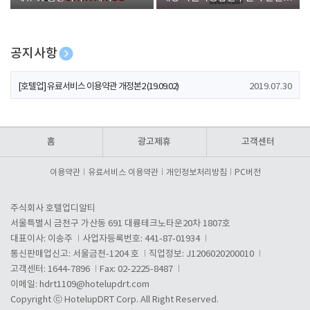
폰 증정
공지사항
[호텔업] 개인정보 처리방침 개정본1 (19.09.02)
2019.07.30
[호텔업] 유료서비스 이용약관 개정본2 (19.09.02)
2019.07.30
[호텔업] 개인정보 처리방침 개정본2 (19.09.02)
2019.07.30
홈
광고제휴
고객센터
이용약관
유료서비스 이용약관
개인정보처리방침
PC버전
주식회사 호텔업디알티
서울특별시 금천구 가산동 691 대륭테크노타운20차 1807호
대표이사: 이송주
사업자등록번호: 441-87-01934
통신판매업신고: 서울금천-1204 호
직업정보: J1206020200010
고객센터: 1644-7896
Fax: 02-2225-8487
이메일:
hdrt1109@hotelupdrt.com
Copyright ⓒ HotelupDRT Corp. All Right Reserved.