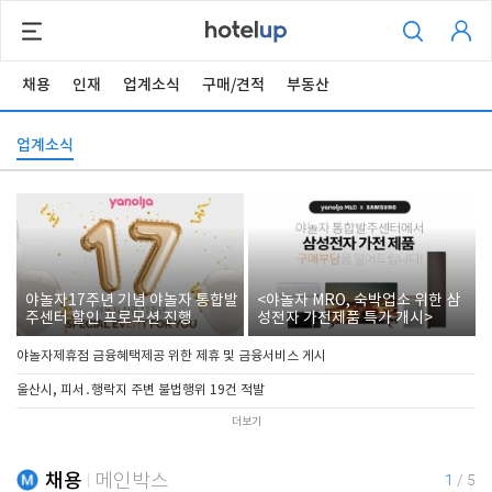
채용
인재
업계소식
구매/견적
부동산
업계소식
야놀자17주년 기념 야놀자 통합발
<야놀자 MRO, 숙박업소 위한 삼
주센터 할인 프로모션 진행
성전자 가전제품 특가 개시>
야놀자제휴점 금융혜택제공 위한 제휴 및 금융서비스 게시
울산시, 피서․행락지 주변 불법행위 19건 적발
더보기
채용
메인박스
1
/
5