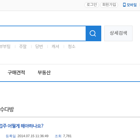
로그인
회원가입
모바일
로고
상세검색
부부팀
주말
당번
캐셔
청소
구매견적
부동산
수다방
업주 어떻게 해야하나요?
등록일
2014.07.15 11:36:49
조회
7,781