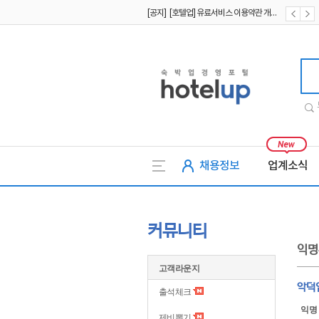
[공지] [호텔업] 유료서비스 이용약관 개정본2 (19.09.02)
[공지] [호텔업] 개인정보 처리방침 개정본2 (19.09.02)
호텔업
채용정보
업계소식
커뮤니티
익명
고객라운지
악덕
출석체크
익명
제비뽑기