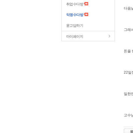
취업수다방
다음날
익명수다방
묻고답하기
그래서
마이페이지
돈을 
22일
일한만
고수님