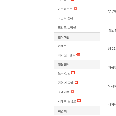
가위바위보
부부팀
포인트 순위
포인트 쇼핑몰
월급은
참여마당
이벤트
밤 1
매거진이벤트
경영정보
처음엔
노무 상담
경영 자료실
도저히
소액매물
시세/매출정보
사장님
취업톡