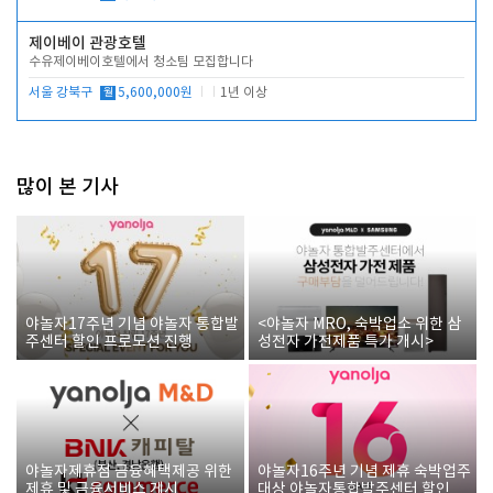
제이베이 관광호텔
수유제이베이호텔에서 청소팀 모집합니다
서울 강북구
월
5,600,000원
1년 이상
많이 본 기사
야놀자17주년 기념 야놀자 통합발
<야놀자 MRO, 숙박업소 위한 삼
주센터 할인 프로모션 진행
성전자 가전제품 특가 개시>
야놀자제휴점 금융혜택제공 위한
야놀자16주년 기념 제휴 숙박업주
제휴 및 금융서비스 게시
대상 야놀자통합발주센터 할인쿠