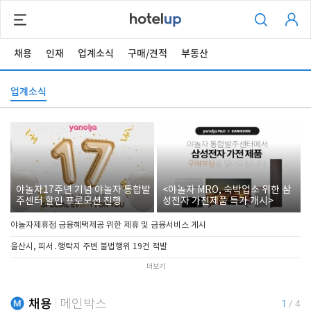
채용
인재
업계소식
구매/견적
부동산
업계소식
야놀자17주년 기념 야놀자 통합발
<야놀자 MRO, 숙박업소 위한 삼
주센터 할인 프로모션 진행
성전자 가전제품 특가 개시>
야놀자제휴점 금융혜택제공 위한 제휴 및 금융서비스 게시
울산시, 피서․행락지 주변 불법행위 19건 적발
더보기
채용
메인박스
1
/
4