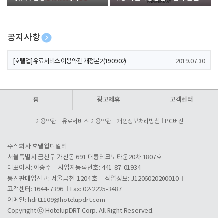
폰 증정
공지사항
[호텔업] 개인정보 처리방침 개정본1 (19.09.02)
2019.07.30
[호텔업] 유료서비스 이용약관 개정본2 (19.09.02)
2019.07.30
[호텔업] 개인정보 처리방침 개정본2 (19.09.02)
2019.07.30
홈
광고제휴
고객센터
이용약관
유료서비스 이용약관
개인정보처리방침
PC버전
주식회사 호텔업디알티
서울특별시 금천구 가산동 691 대륭테크노타운20차 1807호
대표이사: 이송주
사업자등록번호: 441-87-01934
통신판매업신고: 서울금천-1204 호
직업정보: J1206020200010
고객센터: 1644-7896
Fax: 02-2225-8487
이메일:
hdrt1109@hotelupdrt.com
Copyright ⓒ HotelupDRT Corp. All Right Reserved.