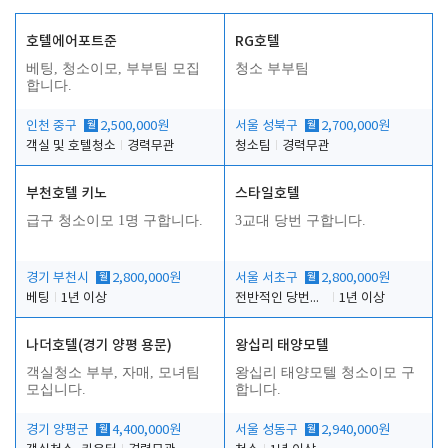
호텔에어포트준
RG호텔
베팅, 청소이모, 부부팀 모집
청소 부부팀
합니다.
인천 중구
월
2,500,000원
서울 성북구
월
2,700,000원
객실 및 호텔청소
경력무관
청소팀
경력무관
부천호텔 키노
스타일호텔
급구 청소이모 1명 구합니다.
3교대 당번 구합니다.
경기 부천시
월
2,800,000원
서울 서초구
월
2,800,000원
베팅
1년 이상
전반적인 당번업무
1년 이상
나더호텔(경기 양평 용문)
왕십리 태양모텔
객실청소 부부, 자매, 모녀팀
왕십리 태양모텔 청소이모 구
모십니다.
합니다.
경기 양평군
월
4,400,000원
서울 성동구
월
2,940,000원