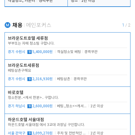
객실청소, 카운터
경력무관
청소
1년 이상
채용
메인포커스
1
/
2
브라운도트호텔 세류점
부부또는 자매 청소팀 구합니다.
경기 수원시
월
5,400,000원
객실청소및 베팅
경력무관
브라운도트세류점
베팅삼촌구해요
경기 수원시
월
2,316,930원
베팅삼촌
경력무관
바로호텔
청소한분..<캐셔 한분>.. 구합니다.
경기 하남시
월
2,600,000원
베팅.,청소<<캐셔 모셔봅니다.
1년 이상
하운드호텔 서울대점
하운드호텔 서울대점 에서 3교대 과장님 구인합니다.
서울 관악구
월
3,099,270원
주차 및 전반적인 당번업무
1년 이상