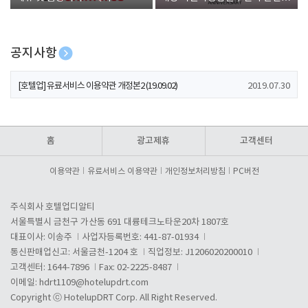
폰 증정
공지사항
[호텔업] 개인정보 처리방침 개정본1 (19.09.02)
2019.07.30
[호텔업] 유료서비스 이용약관 개정본2 (19.09.02)
2019.07.30
[호텔업] 개인정보 처리방침 개정본2 (19.09.02)
2019.07.30
홈
광고제휴
고객센터
이용약관
유료서비스 이용약관
개인정보처리방침
PC버전
주식회사 호텔업디알티
서울특별시 금천구 가산동 691 대륭테크노타운20차 1807호
대표이사: 이송주
사업자등록번호: 441-87-01934
통신판매업신고: 서울금천-1204 호
직업정보: J1206020200010
고객센터: 1644-7896
Fax: 02-2225-8487
이메일:
hdrt1109@hotelupdrt.com
Copyright ⓒ HotelupDRT Corp. All Right Reserved.