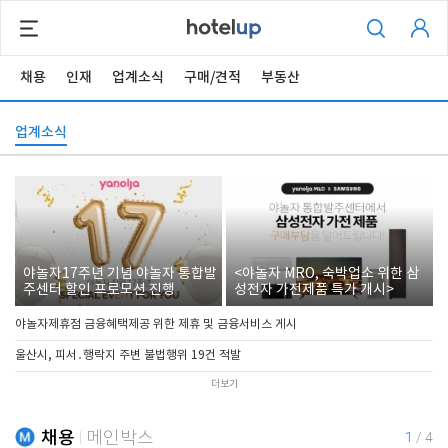
채용
인재
업계소식
구매/견적
부동산
업계소식
야놀자17주년 기념 야놀자 통합발
<야놀자 MRO, 숙박업소 위한 삼
주센터 할인 프로모션 진행
성전자 가전제품 특가 개시>
야놀자제휴점 금융혜택제공 위한 제휴 및 금융서비스 게시
울산시, 피서․행락지 주변 불법행위 19건 적발
더보기
채용
메인박스
1
/
4