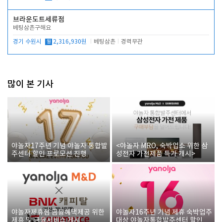
브라운도트세류점
베팅삼촌구해요
경기 수원시
월
2,316,930원
베팅삼촌
경력무관
많이 본 기사
야놀자17주년 기념 야놀자 통합발
<야놀자 MRO, 숙박업소 위한 삼
주센터 할인 프로모션 진행
성전자 가전제품 특가 개시>
야놀자제휴점 금융혜택제공 위한
야놀자16주년 기념 제휴 숙박업주
제휴 및 금융서비스 게시
대상 야놀자통합발주센터 할인쿠