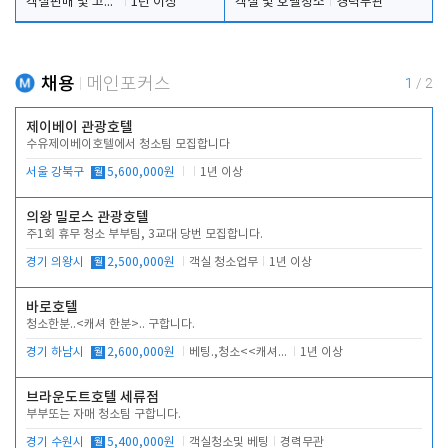
객실판매 및 고객응대
1년 이상
객실 및 호텔청소
경력무관
채용
메인포커스
1
/
2
제이베이 관광호텔
수유제이베이호텔에서 청소팀 모집합니다
서울 강북구
월
5,600,000원
1년 이상
의왕 밀로스 관광호텔
주1회 휴무 청소 부부팀, 3교대 당번 모집합니다.
경기 의왕시
월
2,500,000원
객실 청소업무
1년 이상
바로호텔
청소한분..<캐셔 한분>.. 구합니다.
경기 하남시
월
2,600,000원
베팅.,청소<<캐셔 모셔봅니다.
1년 이상
브라운도트호텔 세류점
부부또는 자매 청소팀 구합니다.
경기 수원시
월
5,400,000원
객실청소및 베팅
경력무관