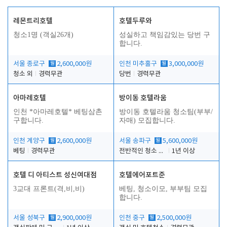
레몬트리호텔
호텔두루와
청소1명 (객실26개)
성실하고 책임감있는 당번 구
합니다.
서울 종로구
월
2,600,000원
인천 미추홀구
월
3,000,000원
청소 외
경력무관
당번
경력무관
아마레호텔
방이동 호텔라움
인천 *아마레호텔* 베팅삼촌
방이동 호텔라움 청소팀(부부/
구합니다.
자매) 모집합니다.
인천 계양구
월
2,600,000원
서울 송파구
월
5,600,000원
베팅
경력무관
전반적인 청소 업무(객실청소.객실정리)
1년 이상
호텔 디 아티스트 성신여대점
호텔에어포트준
3교대 프론트(격,비,비)
베팅, 청소이모, 부부팀 모집
합니다.
서울 성북구
월
2,900,000원
인천 중구
월
2,500,000원