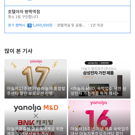
호텔야자 평택역점
청소 1팀 구인합니다
경기 평택시
월
5,000,000원
호텔객실 및 공용시설 청소 관리
1년 이상
많이 본 기사
야놀자17주년 기념 야놀자 통합발
<야놀자 MRO, 숙박업소 위한 삼
주센터 할인 프로모션 진행
성전자 가전제품 특가 개시>
야놀자제휴점 금융혜택제공 위한
야놀자16주년 기념 제휴 숙박업주
제휴 및 금융서비스 게시
대상 야놀자통합발주센터 할인쿠