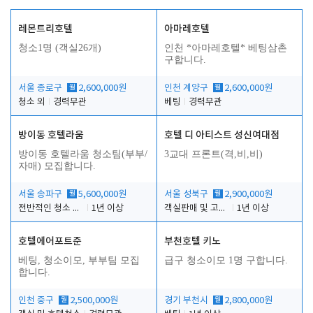
레몬트리호텔
아마레호텔
청소1명 (객실26개)
인천 *아마레호텔* 베팅삼촌
구합니다.
서울 종로구
월
2,600,000원
인천 계양구
월
2,600,000원
청소 외
경력무관
베팅
경력무관
방이동 호텔라움
호텔 디 아티스트 성신여대점
방이동 호텔라움 청소팀(부부/
3교대 프론트(격,비,비)
자매) 모집합니다.
서울 송파구
월
5,600,000원
서울 성북구
월
2,900,000원
전반적인 청소 업무(객실청소.객실정리)
1년 이상
객실판매 및 고객응대
1년 이상
호텔에어포트준
부천호텔 키노
베팅, 청소이모, 부부팀 모집
급구 청소이모 1명 구합니다.
합니다.
인천 중구
월
2,500,000원
경기 부천시
월
2,800,000원