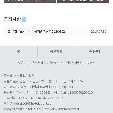
폰 증정
공지사항
[호텔업] 개인정보 처리방침 개정본1 (19.09.02)
2019.07.30
[호텔업] 유료서비스 이용약관 개정본2 (19.09.02)
2019.07.30
[호텔업] 개인정보 처리방침 개정본2 (19.09.02)
2019.07.30
홈
광고제휴
고객센터
이용약관
유료서비스 이용약관
개인정보처리방침
PC버전
주식회사 호텔업디알티
서울특별시 금천구 가산동 691 대륭테크노타운20차 1807호
대표이사: 이송주
사업자등록번호: 441-87-01934
통신판매업신고: 서울금천-1204 호
직업정보: J1206020200010
고객센터: 1644-7896
Fax: 02-2225-8487
이메일:
hdrt1109@hotelupdrt.com
Copyright ⓒ HotelupDRT Corp. All Right Reserved.