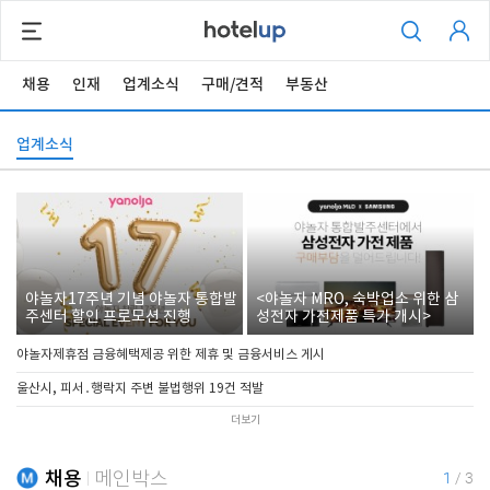
채용
인재
업계소식
구매/견적
부동산
업계소식
야놀자17주년 기념 야놀자 통합발
<야놀자 MRO, 숙박업소 위한 삼
주센터 할인 프로모션 진행
성전자 가전제품 특가 개시>
야놀자제휴점 금융혜택제공 위한 제휴 및 금융서비스 게시
울산시, 피서․행락지 주변 불법행위 19건 적발
더보기
채용
메인박스
1
/
3