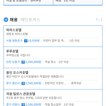
객실 및 호텔청소
경력무관
베팅
1년 이상
채용
메인포커스
1
/
2
하라스호텔
영등포 하라스호텔
서울 영등포구
시
10,030원
카운터 업무 및 객실관리(청소상태 확인, 객실판매)
1년 이상
루루호텔
부부청소팀 구합니다
인천 남동구
월
2,500,000원
객실 청소
1년 이상
용인 오스카호텔
용인 처인구 오스카호텔에서 격일당번 채용합니다
경기 용인시
월
3,500,000원
전반적인 카운터 업무
경력무관
의왕 밀로스 관광호텔
주1회 휴무 청소 부부팀, 3교대 당번 모집합니다.
경기 의왕시
월
2,500,000원
객실 청소업무
1년 이상