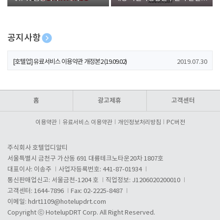
폰 증정
공지사항
[호텔업] 개인정보 처리방침 개정본1 (19.09.02)
2019.07.30
[호텔업] 유료서비스 이용약관 개정본2 (19.09.02)
2019.07.30
[호텔업] 개인정보 처리방침 개정본2 (19.09.02)
2019.07.30
홈
광고제휴
고객센터
이용약관
유료서비스 이용약관
개인정보처리방침
PC버전
주식회사 호텔업디알티
서울특별시 금천구 가산동 691 대륭테크노타운20차 1807호
대표이사: 이송주
사업자등록번호: 441-87-01934
통신판매업신고: 서울금천-1204 호
직업정보: J1206020200010
고객센터: 1644-7896
Fax: 02-2225-8487
이메일:
hdrt1109@hotelupdrt.com
Copyright ⓒ HotelupDRT Corp. All Right Reserved.