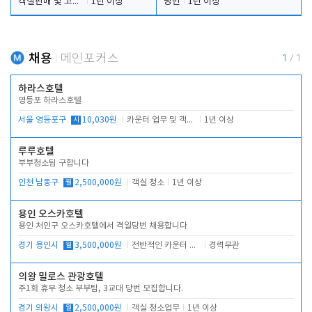
객실판매 및 고객응대
1년 이상
당번
1년 이상
채용
메인포커스
1
/
1
하라스호텔
영등포 하라스호텔
서울 영등포구
시
10,030원
카운터 업무 및 객실관리(청소상태 확인, 객실판매)
1년 이상
루루호텔
부부청소팀 구합니다
인천 남동구
월
2,500,000원
객실 청소
1년 이상
용인 오스카호텔
용인 처인구 오스카호텔에서 격일당번 채용합니다
경기 용인시
월
3,500,000원
전반적인 카운터 업무
경력무관
의왕 밀로스 관광호텔
주1회 휴무 청소 부부팀, 3교대 당번 모집합니다.
경기 의왕시
월
2,500,000원
객실 청소업무
1년 이상