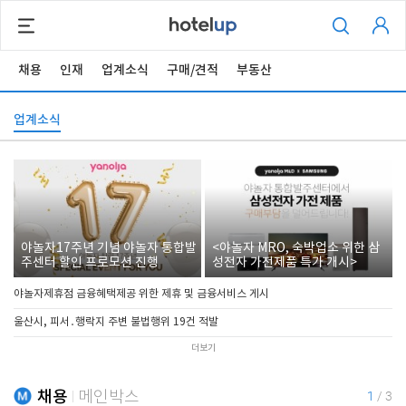
채용
인재
업계소식
구매/견적
부동산
업계소식
야놀자17주년 기념 야놀자 통합발
<야놀자 MRO, 숙박업소 위한 삼
주센터 할인 프로모션 진행
성전자 가전제품 특가 개시>
야놀자제휴점 금융혜택제공 위한 제휴 및 금융서비스 게시
울산시, 피서․행락지 주변 불법행위 19건 적발
더보기
채용
메인박스
1
/
3