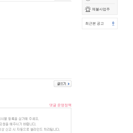
체불사업주
0
최근본 공고