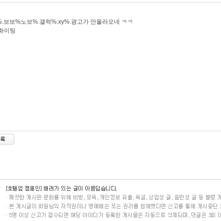
.보보%노보%.갤럭%.xy%.광고가 안올라오네 ㅋㅋ
 화이팅