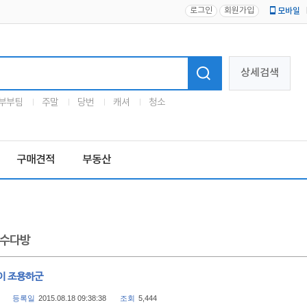
로그인
회원가입
모바일
로고
상세검색
부부팀
주말
당번
캐셔
청소
구매견적
부동산
수다방
이 조용하군
등록일
2015.08.18 09:38:38
조회
5,444