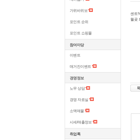
가위바위보
센트%
월곶
포인트 순위
포인트 쇼핑몰
참여마당
이벤트
매거진이벤트
경영정보
노무 상담
경영 자료실
소액매물
시세/매출정보
취업톡