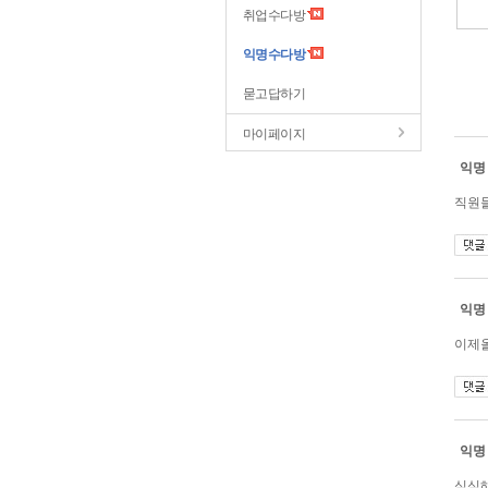
취업수다방
익명수다방
묻고답하기
마이페이지