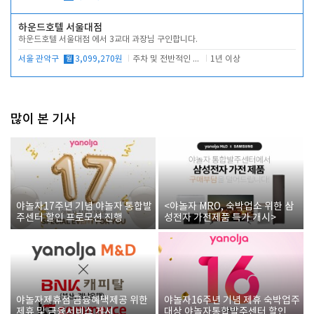
하운드호텔 서울대점
하운드호텔 서울대점 에서 3교대 과장님 구인합니다.
서울 관악구
월
3,099,270원
주차 및 전반적인 당번업무
1년 이상
많이 본 기사
야놀자17주년 기념 야놀자 통합발
<야놀자 MRO, 숙박업소 위한 삼
주센터 할인 프로모션 진행
성전자 가전제품 특가 개시>
야놀자제휴점 금융혜택제공 위한
야놀자16주년 기념 제휴 숙박업주
제휴 및 금융서비스 게시
대상 야놀자통합발주센터 할인쿠