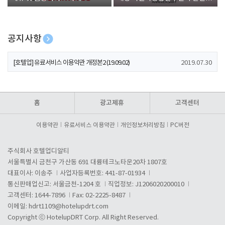
폰 증정
공지사항
[호텔업] 개인정보 처리방침 개정본1 (19.09.02)
2019.07.30
[호텔업] 유료서비스 이용약관 개정본2 (19.09.02)
2019.07.30
[호텔업] 개인정보 처리방침 개정본2 (19.09.02)
2019.07.30
홈
광고제휴
고객센터
이용약관
유료서비스 이용약관
개인정보처리방침
PC버전
주식회사 호텔업디알티
서울특별시 금천구 가산동 691 대륭테크노타운20차 1807호
대표이사: 이송주
사업자등록번호: 441-87-01934
통신판매업신고: 서울금천-1204 호
직업정보: J1206020200010
고객센터: 1644-7896
Fax: 02-2225-8487
이메일:
hdrt1109@hotelupdrt.com
Copyright ⓒ HotelupDRT Corp. All Right Reserved.