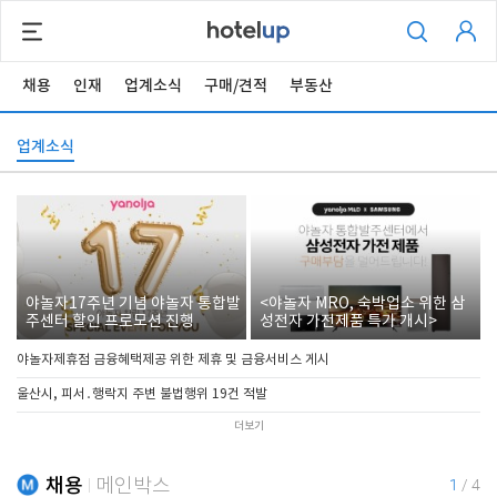
채용
인재
업계소식
구매/견적
부동산
업계소식
야놀자17주년 기념 야놀자 통합발
<야놀자 MRO, 숙박업소 위한 삼
주센터 할인 프로모션 진행
성전자 가전제품 특가 개시>
야놀자제휴점 금융혜택제공 위한 제휴 및 금융서비스 게시
울산시, 피서․행락지 주변 불법행위 19건 적발
더보기
채용
메인박스
1
/
4