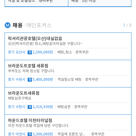
객실 및 호텔청소
경력무관
베팅
1년 이상
채용
메인포커스
1
/
3
럭셔리관광호텔(오산)대실없음
오산(럭셔리관광) 청소,베팅같이하실분 구합니다~
경기 오산시
월
2,500,000원
베팅,청소
경력무관
브라운도트호텔 세류점
부부또는 자매 청소팀 구합니다.
경기 수원시
월
5,400,000원
객실청소및 베팅
경력무관
브라운도트세류점
베팅삼촌구해요
경기 수원시
월
2,316,930원
베팅삼촌
경력무관
하운드호텔 이천터미널점
이천 하운드호텔 격일제 당번 구인합니다.
경기 이천시
월
3,300,000원
격일제 프론트 당번 업무로 주차 및 객실 점검
경력무관