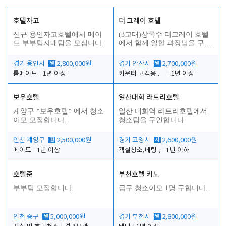
호텔자고
더 그레이 호텔
신규 용인자고호텔에서 메이
(3교대)상록수 더그레이 호텔
드 부부팀자매팀을 모십니다.
에서 함께 일할 과장님을 구합
니다.
경기 용인시
월
2,800,000원
경기 안산시
월
2,700,000원
룸메이드
1년 이상
카운터 고객응대 및 야간더블청소
1년 이상
보우호텔
일산대화 라트리호텔
인
계양구 *보우호텔* 에서 청소
일산 대화역 라트리호텔에서
이모 모집합니다.
청소팀을 구인합니다.
인천 계양구
월
2,500,000원
경기 고양시
시
2,600,000원
메이드
1년 이상
객실청소,베팅 ,
1년 이하
호텔준
부천호텔 키노
부부팀 모집합니다.
급구 청소이모 1명 구합니다.
인천 중구
월
5,000,000원
경기 부천시
월
2,800,000원