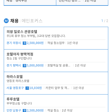
베팅
경력무관
전반적인 청소 업무(객실청소.객실정리)
1년 이상
채용
메인포커스
1
/
2
의왕 밀로스 관광호텔
주1회 휴무 청소 부부팀, 3교대 당번 모집합니다.
경기 의왕시
월
2,500,000원
객실 청소업무
1년 이상
호텔야자 평택역점
청소 1팀 구인합니다
경기 평택시
월
5,000,000원
호텔객실 및 공용시설 청소 관리
1년 이상
하라스호텔
영등포 하라스호텔
서울 영등포구
시
10,030원
카운터 업무 및 객실관리(청소상태 확인, 객실판매)
1년 이상
루루호텔
부부청소팀 구합니다
인천 남동구
월
2,500,000원
객실 청소
1년 이상