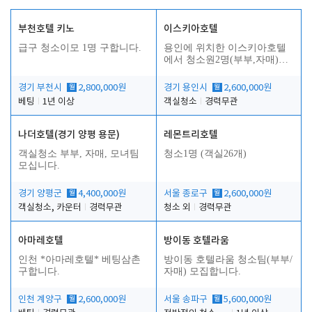
부천호텔 키노
이스키아호텔
급구 청소이모 1명 구합니다.
용인에 위치한 이스키아호텔
에서 청소원2명(부부,자매)을
모집합니다..
경기 부천시
월
2,800,000원
경기 용인시
월
2,600,000원
베팅
1년 이상
객실청소
경력무관
나더호텔(경기 양평 용문)
레몬트리호텔
객실청소 부부, 자매, 모녀팀
청소1명 (객실26개)
모십니다.
경기 양평군
월
4,400,000원
서울 종로구
월
2,600,000원
객실청소, 카운터
경력무관
청소 외
경력무관
아마레호텔
방이동 호텔라움
인천 *아마레호텔* 베팅삼촌
방이동 호텔라움 청소팀(부부/
구합니다.
자매) 모집합니다.
인천 계양구
월
2,600,000원
서울 송파구
월
5,600,000원