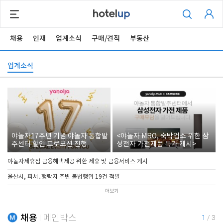
채용
인재
업계소식
구매/견적
부동산
업계소식
야놀자17주년 기념 야놀자 통합발
<야놀자 MRO, 숙박업소 위한 삼
주센터 할인 프로모션 진행
성전자 가전제품 특가 개시>
야놀자제휴점 금융혜택제공 위한 제휴 및 금융서비스 게시
울산시, 피서․행락지 주변 불법행위 19건 적발
더보기
채용
메인박스
1
/
3