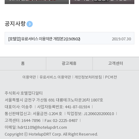
폰 증정
공지사항
[호텔업] 개인정보 처리방침 개정본1 (19.09.02)
2019.07.30
[호텔업] 유료서비스 이용약관 개정본2 (19.09.02)
2019.07.30
[호텔업] 개인정보 처리방침 개정본2 (19.09.02)
2019.07.30
홈
광고제휴
고객센터
이용약관
유료서비스 이용약관
개인정보처리방침
PC버전
주식회사 호텔업디알티
서울특별시 금천구 가산동 691 대륭테크노타운20차 1807호
대표이사: 이송주
사업자등록번호: 441-87-01934
통신판매업신고: 서울금천-1204 호
직업정보: J1206020200010
고객센터: 1644-7896
Fax: 02-2225-8487
이메일:
hdrt1109@hotelupdrt.com
Copyright ⓒ HotelupDRT Corp. All Right Reserved.