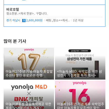
바로호텔
청소한분..<캐셔 한분>.. 구합니다.
경기 하남시
월
2,600,000원
베팅.,청소<<캐셔 모셔봅니다.
1년 이상
많이 본 기사
야놀자17주년 기념 야놀자 통합발
<야놀자 MRO, 숙박업소 위한 삼
주센터 할인 프로모션 진행
성전자 가전제품 특가 개시>
야놀자제휴점 금융혜택제공 위한
야놀자16주년 기념 제휴 숙박업주
제휴 및 금융서비스 게시
대상 야놀자통합발주센터 할인쿠