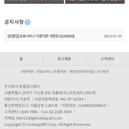
폰 증정
공지사항
[호텔업] 개인정보 처리방침 개정본1 (19.09.02)
2019.07.30
[호텔업] 유료서비스 이용약관 개정본2 (19.09.02)
2019.07.30
[호텔업] 개인정보 처리방침 개정본2 (19.09.02)
2019.07.30
홈
광고제휴
고객센터
이용약관
유료서비스 이용약관
개인정보처리방침
PC버전
주식회사 호텔업디알티
서울특별시 금천구 가산동 691 대륭테크노타운20차 1807호
대표이사: 이송주
사업자등록번호: 441-87-01934
통신판매업신고: 서울금천-1204 호
직업정보: J1206020200010
고객센터: 1644-7896
Fax: 02-2225-8487
이메일:
hdrt1109@hotelupdrt.com
Copyright ⓒ HotelupDRT Corp. All Right Reserved.