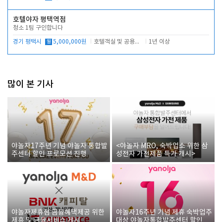
호텔야자 평택역점
청소 1팀 구인합니다
경기 평택시
월
5,000,000원
호텔객실 및 공용시설 청소 관리
1년 이상
많이 본 기사
야놀자17주년 기념 야놀자 통합발
<야놀자 MRO, 숙박업소 위한 삼
주센터 할인 프로모션 진행
성전자 가전제품 특가 개시>
야놀자제휴점 금융혜택제공 위한
야놀자16주년 기념 제휴 숙박업주
제휴 및 금융서비스 게시
대상 야놀자통합발주센터 할인쿠