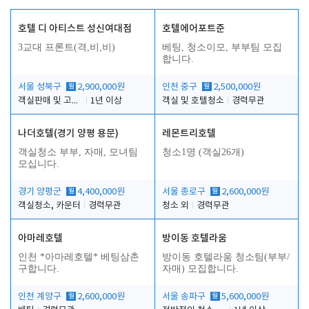
호텔 디 아티스트 성신여대점
호텔에어포트준
3교대 프론트(격,비,비)
베팅, 청소이모, 부부팀 모집
합니다.
서울 성북구
월
2,900,000원
인천 중구
월
2,500,000원
객실판매 및 고객응대
1년 이상
객실 및 호텔청소
경력무관
나더호텔(경기 양평 용문)
레몬트리호텔
객실청소 부부, 자매, 모녀팀
청소1명 (객실26개)
모십니다.
경기 양평군
월
4,400,000원
서울 종로구
월
2,600,000원
객실청소, 카운터
경력무관
청소 외
경력무관
아마레호텔
방이동 호텔라움
인천 *아마레호텔* 베팅삼촌
방이동 호텔라움 청소팀(부부/
구합니다.
자매) 모집합니다.
인천 계양구
월
2,600,000원
서울 송파구
월
5,600,000원