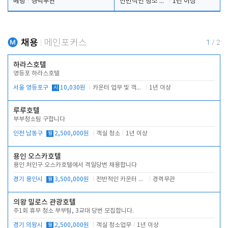
베팅
경력무관
전반적인 청소 업무(객실청소.객실정리)
1년 이상
채용
메인포커스
1
/
2
하라스호텔
영등포 하라스호텔
서울 영등포구
시
10,030원
카운터 업무 및 객실관리(청소상태 확인, 객실판매)
1년 이상
루루호텔
부부청소팀 구합니다
인천 남동구
월
2,500,000원
객실 청소
1년 이상
용인 오스카호텔
용인 처인구 오스카호텔에서 격일당번 채용합니다
경기 용인시
월
3,500,000원
전반적인 카운터 업무
경력무관
의왕 밀로스 관광호텔
주1회 휴무 청소 부부팀, 3교대 당번 모집합니다.
경기 의왕시
월
2,500,000원
객실 청소업무
1년 이상