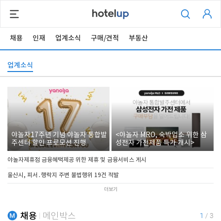
채용
인재
업계소식
구매/견적
부동산
업계소식
야놀자17주년 기념 야놀자 통합발
<야놀자 MRO, 숙박업소 위한 삼
주센터 할인 프로모션 진행
성전자 가전제품 특가 개시>
야놀자제휴점 금융혜택제공 위한 제휴 및 금융서비스 게시
울산시, 피서․행락지 주변 불법행위 19건 적발
더보기
채용
메인박스
1
/
3