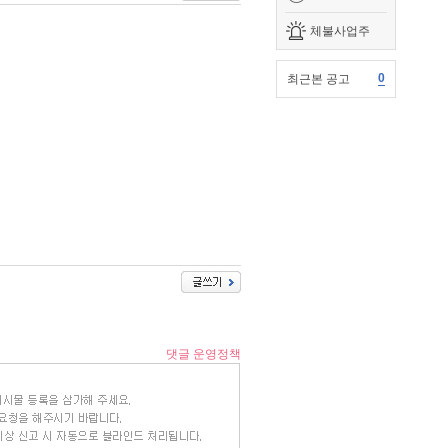
체불사업주
0
최근본 공고