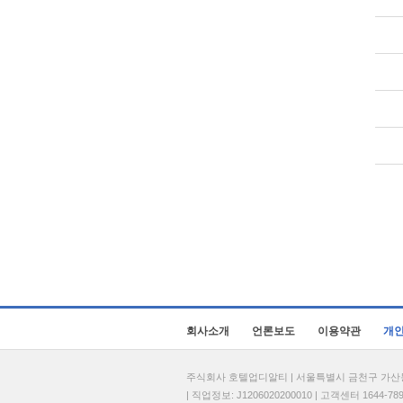
회사소개
언론보도
이용약관
개
주식회사 호텔업디알티 | 서울특별시 금천구 가산동 69
| 직업정보: J1206020200010 | 고객센터 1644-7896 