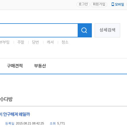
로그인
회원가입
모바일
로고
상세검색
부부팀
주말
당번
캐셔
청소
구매견적
부동산
수다방
이 안구해져 왜일까
등록일
2015.08.21 08:42:25
조회
5,771