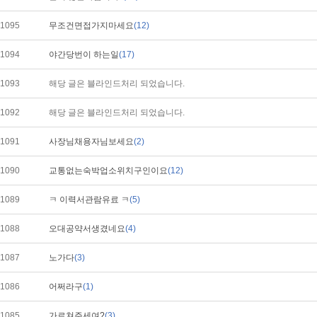
1095
무조건면접가지마세요
(12)
1094
야간당번이 하는일
(17)
1093
해당 글은 블라인드처리 되었습니다.
1092
해당 글은 블라인드처리 되었습니다.
1091
사장님채용자님보세요
(2)
1090
교통없는숙박업소위치구인이요
(12)
1089
ㅋ 이력서관람유료 ㅋ
(5)
1088
오대공약서생겼네요
(4)
1087
노가다
(3)
1086
어쩌라구
(1)
1085
가르쳐주세여?
(3)