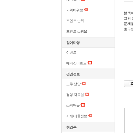
가위바위보
블랙
그럼 
포인트 순위
문제점
호구만
포인트 쇼핑몰
참여마당
이벤트
매거진이벤트
경영정보
노무 상담
경영 자료실
소액매물
시세/매출정보
취업톡