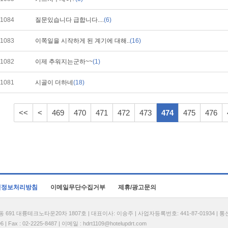
1084
질문있습니다 급합니다....
(6)
1083
이쪽일을 시작하게 된 계기에 대해..
(16)
1082
이제 추워지는군하~~
(1)
1081
시골이 더하네
(18)
<<
<
469
470
471
472
473
474
475
476
인정보처리방침
이메일무단수집거부
제휴/광고문의
1 대륭테크노타운20차 1807호 | 대표이사: 이송주 | 사업자등록번호: 441-87-01934 | 
| Fax : 02-2225-8487 | 이메일 :
hdrt1109@hotelupdrt.com