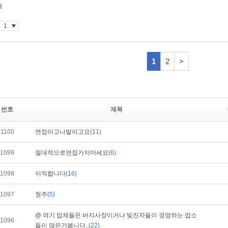
번호
제목
1100
면접이고나발이고요
(11)
1099
절대적으로면접가지마세요
(6)
1098
이직합니다
(16)
1097
청주
(5)
@ 여기 업체들은 바지사장이거나 빚진자들이 경영하는 업소
1096
들이 많은가봅니다..
(22)