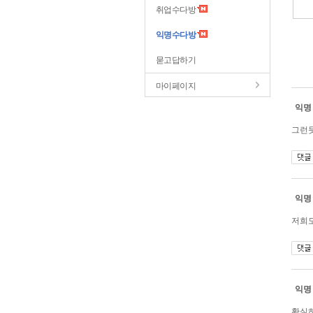
취업수다방
익명수다방
묻고답하기
마이페이지