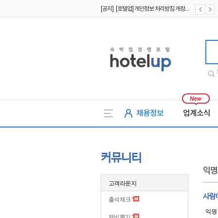
[공지] [호텔업] 개인정보 처리방침 개정본1 (19.09.02)
[공지] [호텔업] 유료서비스 이용약관 개정본2 (19.09.02)
호텔업
채용정보
업계소식
커뮤니티
익명
고객라운지
사람
출석체크
익명
제비뽑기