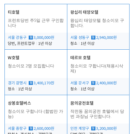
티호텔
왕십리 태양모텔
프런트당번 주5일 근무 구인합
왕십리 태양모텔 청소이모 구
니다
합니다.
서울 강동구
월
3,000,000원
서울 성동구
월
2,940,000원
당번, 프런트업무
1년 이상
청소
1년 이상
W호텔
테르모 호텔
청소이모 2명 모집합니다
청소이모 구합니다(채용시삭
제)
경기 광명시
월
3,400,170원
서울 강서구
월
2,400,000원
청소
1년 이상
청소
1년 이상
상봉호텔버스
꿈의궁전호텔
청소이모 구합니다 (합법만 가
작전동 꿈의궁전 호텔에서 당
능)
번 과장님 구인합니다.
서울 중랑구
월
2,600,000원
인천 계양구
월
3,200,000원