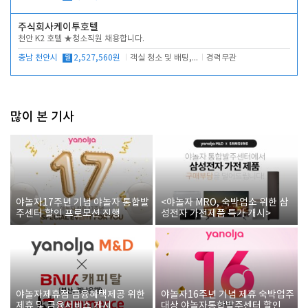
주식회사케이투호텔
천안 K2 호텔 ★청소직원 채용합니다.
충남 천안시
월
2,527,560원
객실 청소 및 배팅, 주변 시설 청소
경력무관
많이 본 기사
야놀자17주년 기념 야놀자 통합발
<야놀자 MRO, 숙박업소 위한 삼
주센터 할인 프로모션 진행
성전자 가전제품 특가 개시>
야놀자제휴점 금융혜택제공 위한
야놀자16주년 기념 제휴 숙박업주
제휴 및 금융서비스 게시
대상 야놀자통합발주센터 할인쿠