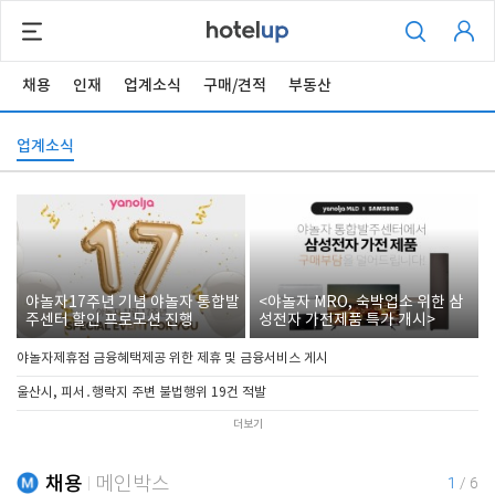
채용
인재
업계소식
구매/견적
부동산
업계소식
야놀자17주년 기념 야놀자 통합발
<야놀자 MRO, 숙박업소 위한 삼
주센터 할인 프로모션 진행
성전자 가전제품 특가 개시>
야놀자제휴점 금융혜택제공 위한 제휴 및 금융서비스 게시
울산시, 피서․행락지 주변 불법행위 19건 적발
더보기
채용
메인박스
1
/
6