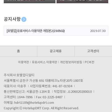
폰 증정
공지사항
[호텔업] 개인정보 처리방침 개정본1 (19.09.02)
2019.07.30
[호텔업] 유료서비스 이용약관 개정본2 (19.09.02)
2019.07.30
[호텔업] 개인정보 처리방침 개정본2 (19.09.02)
2019.07.30
홈
광고제휴
고객센터
이용약관
유료서비스 이용약관
개인정보처리방침
PC버전
주식회사 호텔업디알티
서울특별시 금천구 가산동 691 대륭테크노타운20차 1807호
대표이사: 이송주
사업자등록번호: 441-87-01934
통신판매업신고: 서울금천-1204 호
직업정보: J1206020200010
고객센터: 1644-7896
Fax: 02-2225-8487
이메일:
hdrt1109@hotelupdrt.com
Copyright ⓒ HotelupDRT Corp. All Right Reserved.