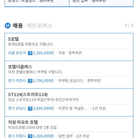
탕청소 .객실청소
경력무관
당번 업무
경력무관
채용
메인포커스
1
/
3
S호텔
화곡S호텔 주방이모 구합니다
서울 강서구
월
2,300,000원
주방
경력무관
호텔더클래스
이천 호텔더클래스 부부팀 구합니다.
경기 이천시
월
2,700,000원
부부팀 모십니다.
경력무관
ST124(스트리트124)
성남 스트리트124 격일근무자/주간근무자구인
경기 성남시
월
3,600,000원
카운터 및 객실관리 전반
1년 이상
의왕 마요트 호텔
마요트호텔 3교대 당번 1명 모집.
경기 의왕시
월
3,300,000원
당번 업무
1년 이상