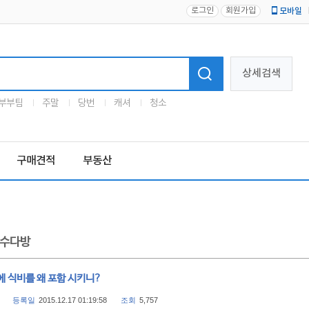
로그인
회원가입
모바일
로고
상세검색
부부팀
주말
당번
캐셔
청소
구매견적
부동산
수다방
에 식비를 왜 포함 시키니?
등록일
2015.12.17 01:19:58
조회
5,757