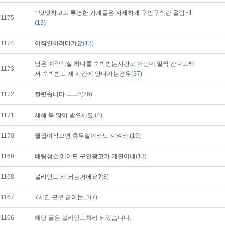
* 떳떳하고도 투명한 가게들은 자세하게 구인구직란 올림~!!
1175
(13)
1174
이직안하려다가요
(13)
남은 예약객실 하나를 숙박받는시간도 아닌데 일찍 간다고해
1173
서 숙박받고 제 시간에 안나가는경우
(37)
1172
짤렷습니다 ㅡㅡ^
(26)
1171
새해 복 많이 받으세요.
(4)
1170
월급이작으면 휴무일이라도 지켜라.
(19)
1169
베팅청소 메이드 구인광고가 개판이네
(13)
1168
블라인드 왜 되는거에요?
(8)
1167
7시간 근무 급여는,,?
(7)
1166
해당 글은 블라인드처리 되었습니다.