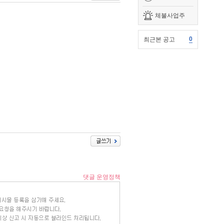
체불사업주
0
최근본 공고