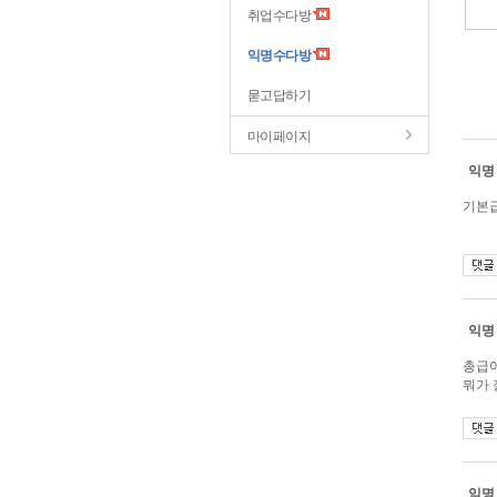
취업수다방
익명수다방
묻고답하기
마이페이지