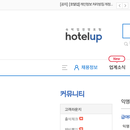
[공지] [호텔업] 유료서비스 이용약관 개정본2 (19.09.02)
[공지] [호텔업] 개인정보 처리방침 개정본2 (19.09.02)
호텔업
채용정보
업계소식
커뮤니티
익명
고객라운지
급여
출석체크
익명
제비뽑기