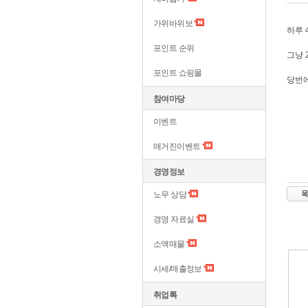
가위바위보
하루 
포인트 순위
그냥 
포인트 쇼핑몰
당번에
참여마당
이벤트
매거진이벤트
경영정보
노무 상담
경영 자료실
소액매물
시세/매출정보
취업톡