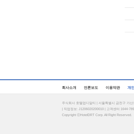
회사소개
언론보도
이용약관
개
주식회사 호텔업디알티 | 서울특별시 금천구 가산동 69
| 직업정보: J1206020200010 | 고객센터 1644-7896 
Copyright ⓒHotelDRT Corp. All Right Reserved.