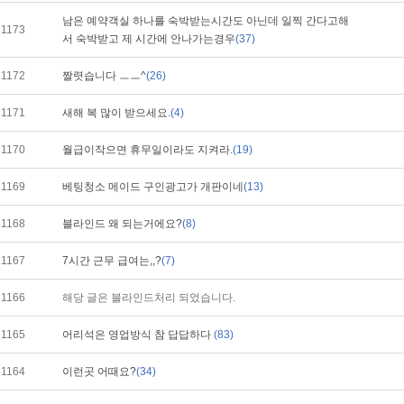
남은 예약객실 하나를 숙박받는시간도 아닌데 일찍 간다고해
1173
서 숙박받고 제 시간에 안나가는경우
(37)
1172
짤렷습니다 ㅡㅡ^
(26)
1171
새해 복 많이 받으세요.
(4)
1170
월급이작으면 휴무일이라도 지켜라.
(19)
1169
베팅청소 메이드 구인광고가 개판이네
(13)
1168
블라인드 왜 되는거에요?
(8)
1167
7시간 근무 급여는,,?
(7)
1166
해당 글은 블라인드처리 되었습니다.
1165
어리석은 영업방식 참 답답하다
(83)
1164
이런곳 어때요?
(34)