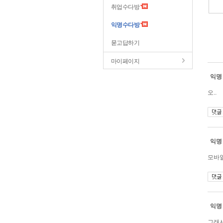
취업수다방
익명수다방
묻고답하기
마이페이지