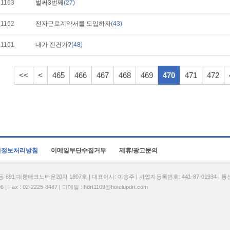
1163
벌써3번째
(27)
1162
전자근로계약서를 도입하자
(43)
1161
내가 진건가?
(48)
<<
<
465
466
467
468
469
470
471
472
인정보처리방침
이메일무단수집거부
제휴/광고문의
1 대륭테크노타운20차 1807호 | 대표이사: 이송주 | 사업자등록번호: 441-87-01934 | 
| Fax : 02-2225-8487 | 이메일 :
hdrt1109@hotelupdrt.com