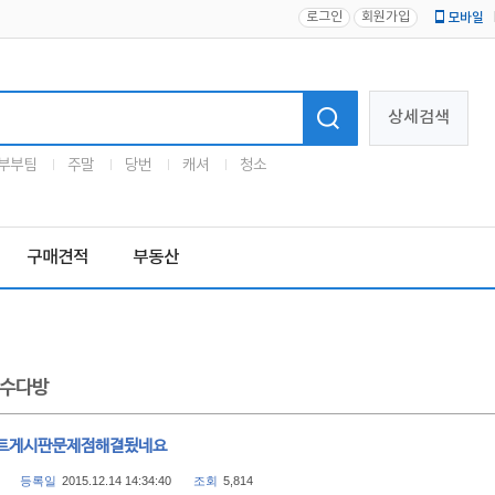
로그인
회원가입
모바일
로고
상세검색
부부팀
주말
당번
캐셔
청소
구매견적
부동산
수다방
트게시판문제점해결됬네요
등록일
2015.12.14 14:34:40
조회
5,814