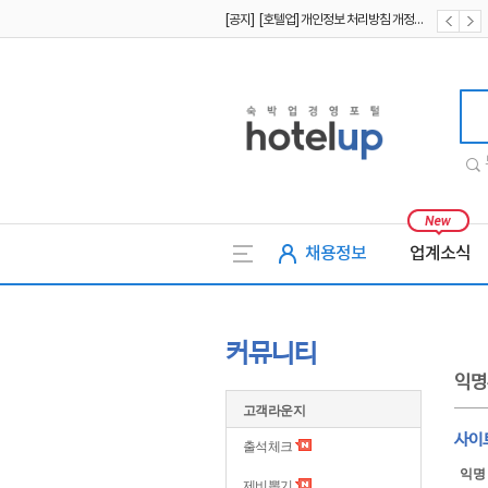
[공지] [호텔업] 개인정보 처리방침 개정본1 (19.09.02)
[공지] [호텔업] 유료서비스 이용약관 개정본2 (19.09.02)
호텔업
채용정보
업계소식
커뮤니티
익명
고객라운지
사이
출석체크
익명
제비뽑기