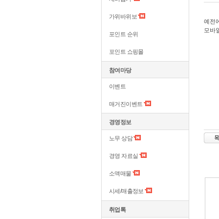
가위바위보
예전에
모바일
포인트 순위
포인트 쇼핑몰
참여마당
이벤트
매거진이벤트
경영정보
노무 상담
경영 자료실
소액매물
시세/매출정보
취업톡