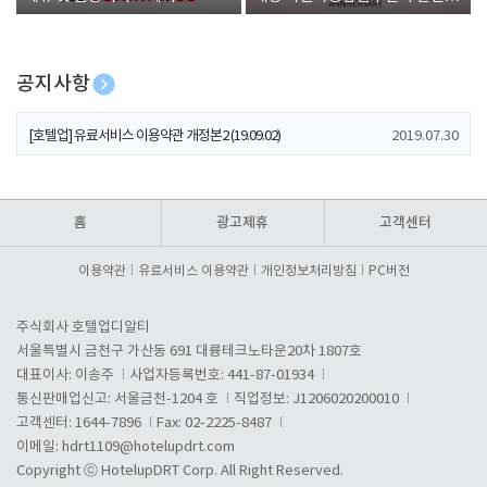
폰 증정
공지사항
[호텔업] 개인정보 처리방침 개정본1 (19.09.02)
2019.07.30
[호텔업] 유료서비스 이용약관 개정본2 (19.09.02)
2019.07.30
[호텔업] 개인정보 처리방침 개정본2 (19.09.02)
2019.07.30
홈
광고제휴
고객센터
이용약관
유료서비스 이용약관
개인정보처리방침
PC버전
주식회사 호텔업디알티
서울특별시 금천구 가산동 691 대륭테크노타운20차 1807호
대표이사: 이송주
사업자등록번호: 441-87-01934
통신판매업신고: 서울금천-1204 호
직업정보: J1206020200010
고객센터: 1644-7896
Fax: 02-2225-8487
이메일:
hdrt1109@hotelupdrt.com
Copyright ⓒ HotelupDRT Corp. All Right Reserved.