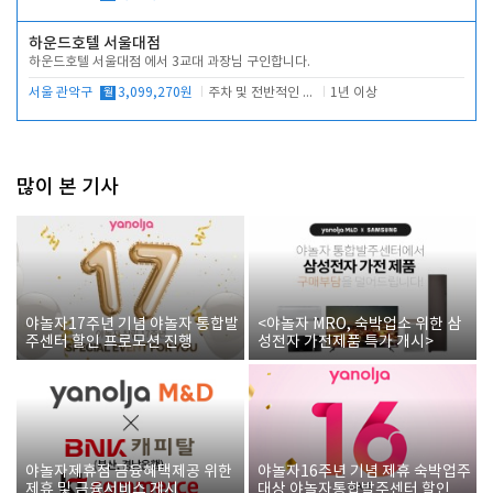
하운드호텔 서울대점
하운드호텔 서울대점 에서 3교대 과장님 구인합니다.
서울 관악구
월
3,099,270원
주차 및 전반적인 당번업무
1년 이상
많이 본 기사
야놀자17주년 기념 야놀자 통합발
<야놀자 MRO, 숙박업소 위한 삼
주센터 할인 프로모션 진행
성전자 가전제품 특가 개시>
야놀자제휴점 금융혜택제공 위한
야놀자16주년 기념 제휴 숙박업주
제휴 및 금융서비스 게시
대상 야놀자통합발주센터 할인쿠