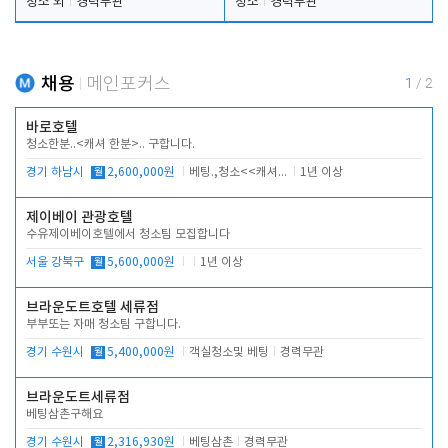
청소 외
경력무관
청소
경력무관
채용
메인포커스
1
/
2
바로호텔
청소한분..<캐셔 한분>.. 구합니다.
경기 하남시
월
2,600,000원
베팅.,청소<<캐셔 모셔봅니다.
1년 이상
제이베이 관광호텔
수유제이베이호텔에서 청소팀 모집합니다
서울 강북구
월
5,600,000원
1년 이상
브라운도트호텔 세류점
부부또는 자매 청소팀 구합니다.
경기 수원시
월
5,400,000원
객실청소및 베팅
경력무관
브라운도트세류점
베팅삼촌구해요
경기 수원시
월
2,316,930원
베팅삼촌
경력무관