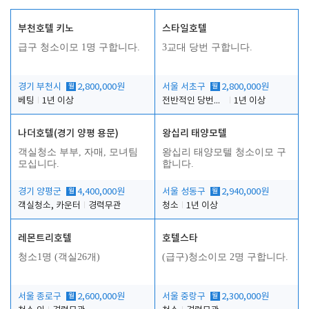
부천호텔 키노
스타일호텔
급구 청소이모 1명 구합니다.
3교대 당번 구합니다.
경기 부천시
월
2,800,000원
서울 서초구
월
2,800,000원
베팅
1년 이상
전반적인 당번업무
1년 이상
나더호텔(경기 양평 용문)
왕십리 태양모텔
객실청소 부부, 자매, 모녀팀
왕십리 태양모텔 청소이모 구
모십니다.
합니다.
경기 양평군
월
4,400,000원
서울 성동구
월
2,940,000원
객실청소, 카운터
경력무관
청소
1년 이상
레몬트리호텔
호텔스타
청소1명 (객실26개)
(급구)청소이모 2명 구합니다.
서울 종로구
월
2,600,000원
서울 중랑구
월
2,300,000원