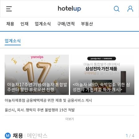
채용
인재
업계소식
구매/견적
부동산
업계소식
야놀자17주년 기념 야놀자 통합발
<야놀자 MRO, 숙박업소 위한 삼
주센터 할인 프로모션 진행
성전자 가전제품 특가 개시>
야놀자제휴점 금융혜택제공 위한 제휴 및 금융서비스 게시
울산시, 피서․행락지 주변 불법행위 19건 적발
더보기
채용
메인박스
1
/
4