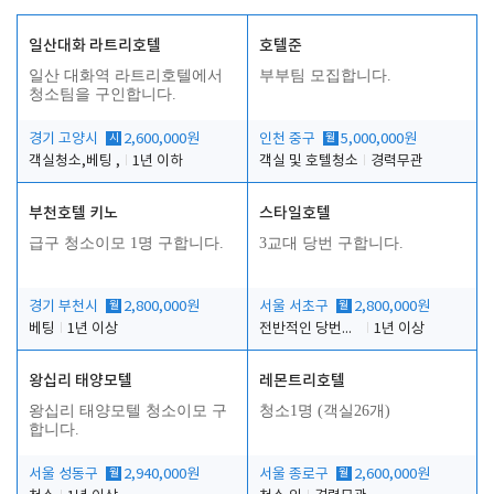
일산대화 라트리호텔
호텔준
일산 대화역 라트리호텔에서
부부팀 모집합니다.
청소팀을 구인합니다.
경기 고양시
시
2,600,000원
인천 중구
월
5,000,000원
객실청소,베팅 ,
1년 이하
객실 및 호텔청소
경력무관
부천호텔 키노
스타일호텔
급구 청소이모 1명 구합니다.
3교대 당번 구합니다.
경기 부천시
월
2,800,000원
서울 서초구
월
2,800,000원
베팅
1년 이상
전반적인 당번업무
1년 이상
왕십리 태양모텔
레몬트리호텔
왕십리 태양모텔 청소이모 구
청소1명 (객실26개)
합니다.
서울 성동구
월
2,940,000원
서울 종로구
월
2,600,000원