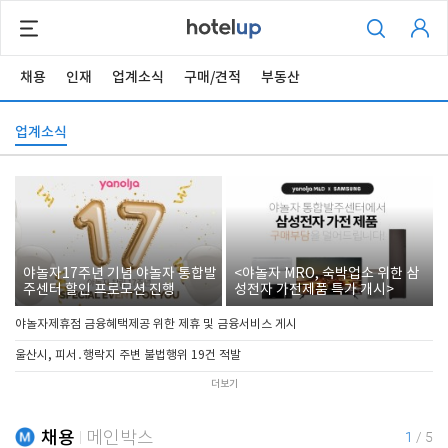
채용
인재
업계소식
구매/견적
부동산
업계소식
야놀자17주년 기념 야놀자 통합발
<야놀자 MRO, 숙박업소 위한 삼
주센터 할인 프로모션 진행
성전자 가전제품 특가 개시>
야놀자제휴점 금융혜택제공 위한 제휴 및 금융서비스 게시
울산시, 피서․행락지 주변 불법행위 19건 적발
더보기
채용
메인박스
1
/
5