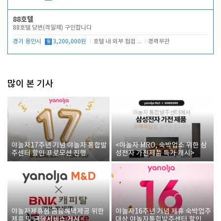
88호텔
88호텔 당번(격일제) 구인합니다
경기 용인시
월
3,200,000원
호텔 내 외부 점검 및 프런트 운영
경력무관
많이 본 기사
야놀자17주년 기념 야놀자 통합발
<야놀자 MRO, 숙박업소 위한 삼
주센터 할인 프로모션 진행
성전자 가전제품 특가 개시>
야놀자제휴점 금융혜택제공 위한
야놀자16주년 기념 제휴 숙박업주
제휴 및 금융서비스 게시
대상 야놀자통합발주센터 할인쿠