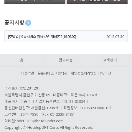
폰 증정
공지사항
[호텔업] 개인정보 처리방침 개정본1 (19.09.02)
2019.07.30
[호텔업] 유료서비스 이용약관 개정본2 (19.09.02)
2019.07.30
[호텔업] 개인정보 처리방침 개정본2 (19.09.02)
2019.07.30
홈
광고제휴
고객센터
이용약관
유료서비스 이용약관
개인정보처리방침
PC버전
주식회사 호텔업디알티
서울특별시 금천구 가산동 691 대륭테크노타운20차 1807호
대표이사: 이송주
사업자등록번호: 441-87-01934
통신판매업신고: 서울금천-1204 호
직업정보: J1206020200010
고객센터: 1644-7896
Fax: 02-2225-8487
이메일:
hdrt1109@hotelupdrt.com
Copyright ⓒ HotelupDRT Corp. All Right Reserved.