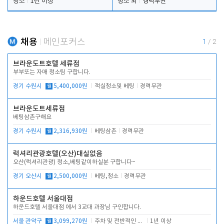
청소
1년 이상
청소 외
경력무관
채용
메인포커스
1
/
2
브라운도트호텔 세류점
부부또는 자매 청소팀 구합니다.
경기 수원시
월
5,400,000원
객실청소및 베팅
경력무관
브라운도트세류점
베팅삼촌구해요
경기 수원시
월
2,316,930원
베팅삼촌
경력무관
럭셔리관광호텔(오산)대실없음
오산(럭셔리관광) 청소,베팅같이하실분 구합니다~
경기 오산시
월
2,500,000원
베팅,청소
경력무관
하운드호텔 서울대점
하운드호텔 서울대점 에서 3교대 과장님 구인합니다.
서울 관악구
월
3,099,270원
주차 및 전반적인 당번업무
1년 이상