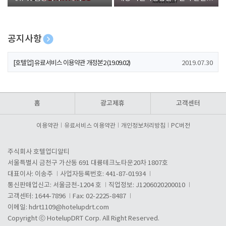
폰 증정
공지사항
[호텔업] 개인정보 처리방침 개정본1 (19.09.02)
2019.07.30
[호텔업] 유료서비스 이용약관 개정본2 (19.09.02)
2019.07.30
[호텔업] 개인정보 처리방침 개정본2 (19.09.02)
2019.07.30
홈
광고제휴
고객센터
이용약관
유료서비스 이용약관
개인정보처리방침
PC버전
주식회사 호텔업디알티
서울특별시 금천구 가산동 691 대륭테크노타운20차 1807호
대표이사: 이송주
사업자등록번호: 441-87-01934
통신판매업신고: 서울금천-1204 호
직업정보: J1206020200010
고객센터: 1644-7896
Fax: 02-2225-8487
이메일:
hdrt1109@hotelupdrt.com
Copyright ⓒ HotelupDRT Corp. All Right Reserved.