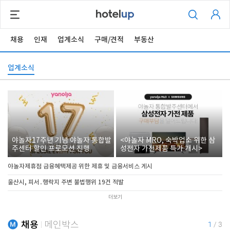
채용
인재
업계소식
구매/견적
부동산
업계소식
야놀자17주년 기념 야놀자 통합발
<야놀자 MRO, 숙박업소 위한 삼
주센터 할인 프로모션 진행
성전자 가전제품 특가 개시>
야놀자제휴점 금융혜택제공 위한 제휴 및 금융서비스 게시
울산시, 피서․행락지 주변 불법행위 19건 적발
더보기
채용
메인박스
1
/
3