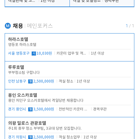
객실판매 및 고객응대
1년 이상
객실 및 호텔청소
경력무관
채용
메인포커스
1
/
1
하라스호텔
영등포 하라스호텔
서울 영등포구
시
10,030원
카운터 업무 및 객실관리(청소상태 확인, 객실판매)
1년 이상
루루호텔
부부청소팀 구합니다
인천 남동구
월
2,500,000원
객실 청소
1년 이상
용인 오스카호텔
용인 처인구 오스카호텔에서 격일당번 채용합니다
경기 용인시
월
3,500,000원
전반적인 카운터 업무
경력무관
의왕 밀로스 관광호텔
주1회 휴무 청소 부부팀, 3교대 당번 모집합니다.
경기 의왕시
월
2,500,000원
객실 청소업무
1년 이상