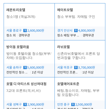
레몬트리호텔
메이트모텔
청소1명 (객실26개)
청소 부부팀. 자매팀 구인
서울 종로구
월
2,600,000원
경기 안산시
월
4,800,000원
청소 외
경력무관
청소 배팅 부부 구합니다
경력무관
방이동 호텔라움
라뉘호텔
방이동 호텔라움 청소팀(부부/
신촌라뉘호텔에서 프론트 당
자매) 모집합니다.
번과장을 구합니다.
서울 송파구
월
5,600,000원
서울 마포구
월
3,700,000원
전반적인 청소 업무(객실청소.객실정리)
1년 이상
전반적인 프론트 당번업무
1년 이상
호텔 디 아티스트 성신여대점
호텔에어포트준
3교대 프론트(격,비,비)
베팅,청소이모, 자매팀, 부부
팀 모집합니다.
서울 성북구
월
2,900,000원
인천 중구
월
2,500,000원