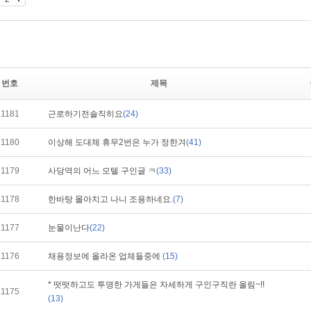
번호
제목
1181
근로하기전솔직히요
(24)
1180
이상해 도대체 휴무2번은 누가 정한겨
(41)
1179
사당역의 어느 모텔 구인글 ㅋ
(33)
1178
한바탕 몰아치고 나니 조용하네요.
(7)
1177
눈물이난다
(22)
1176
채용정보에 올라온 업체들중에
(15)
* 떳떳하고도 투명한 가게들은 자세하게 구인구직란 올림~!!
1175
(13)