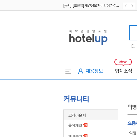
[공지] [호텔업] 개인정보 처리방침 개정본1 (19.09.02)
[공지] [호텔업] 유료서비스 이용약관 개정본2 (19.09.02)
호텔업
채용정보
업계소식
커뮤니티
익명
고객라운지
요즘사
출석체크
익명
제비뽑기