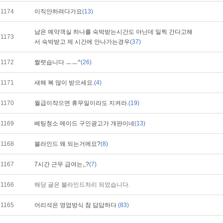
1174
이직안하려다가요
(13)
남은 예약객실 하나를 숙박받는시간도 아닌데 일찍 간다고해
1173
서 숙박받고 제 시간에 안나가는경우
(37)
1172
짤렷습니다 ㅡㅡ^
(26)
1171
새해 복 많이 받으세요.
(4)
1170
월급이작으면 휴무일이라도 지켜라.
(19)
1169
베팅청소 메이드 구인광고가 개판이네
(13)
1168
블라인드 왜 되는거에요?
(8)
1167
7시간 근무 급여는,,?
(7)
1166
해당 글은 블라인드처리 되었습니다.
1165
어리석은 영업방식 참 답답하다
(83)