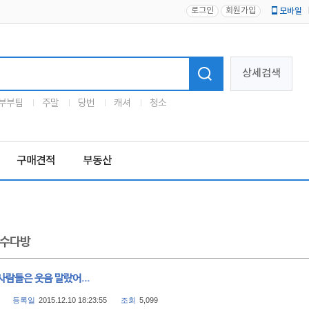
로그인
회원가입
모바일
로고
상세검색
부부팀
주말
당번
캐셔
청소
구매견적
부동산
수다방
람들은 웃음 말랐어...
등록일
2015.12.10 18:23:55
조회
5,099