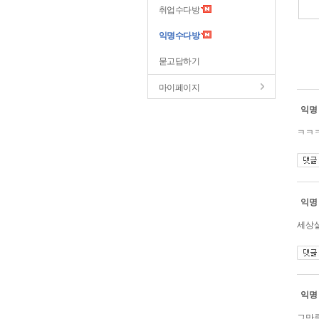
취업수다방
익명수다방
묻고답하기
마이페이지