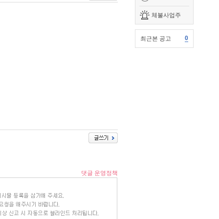
체불사업주
0
최근본 공고