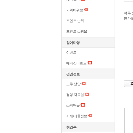
가위바위보
너무 
안타깝
포인트 순위
포인트 쇼핑몰
참여마당
이벤트
매거진이벤트
경영정보
노무 상담
경영 자료실
소액매물
시세/매출정보
취업톡