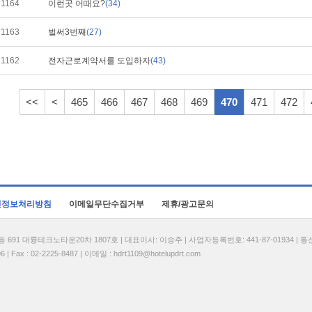
1164
이런곳 어때요?
(34)
1163
벌써3번째
(27)
1162
전자근로계약서를 도입하자
(43)
<<
<
465
466
467
468
469
470
471
472
인정보처리방침
이메일무단수집거부
제휴/광고문의
1 대륭테크노타운20차 1807호 | 대표이사: 이송주 | 사업자등록번호: 441-87-01934 | 
| Fax : 02-2225-8487 | 이메일 :
hdrt1109@hotelupdrt.com