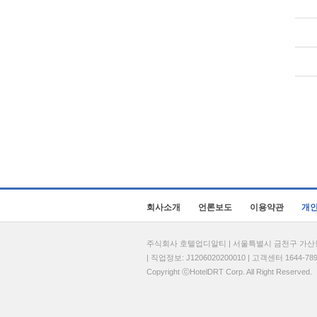
회사소개
언론보도
이용약관
개
주식회사 호텔업디알티 | 서울특별시 금천구 가산동 69
| 직업정보: J1206020200010 | 고객센터 1644-7896 
Copyright ⓒHotelDRT Corp. All Right Reserved.