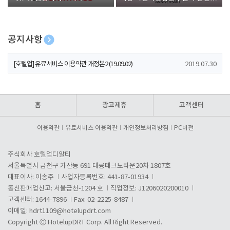
폰 증정
공지사항
[호텔업] 개인정보 처리방침 개정본1 (19.09.02)
2019.07.30
[호텔업] 유료서비스 이용약관 개정본2 (19.09.02)
2019.07.30
[호텔업] 개인정보 처리방침 개정본2 (19.09.02)
2019.07.30
홈
광고제휴
고객센터
이용약관
유료서비스 이용약관
개인정보처리방침
PC버전
주식회사 호텔업디알티
서울특별시 금천구 가산동 691 대륭테크노타운20차 1807호
대표이사: 이송주
사업자등록번호: 441-87-01934
통신판매업신고: 서울금천-1204 호
직업정보: J1206020200010
고객센터: 1644-7896
Fax: 02-2225-8487
이메일:
hdrt1109@hotelupdrt.com
Copyright ⓒ HotelupDRT Corp. All Right Reserved.