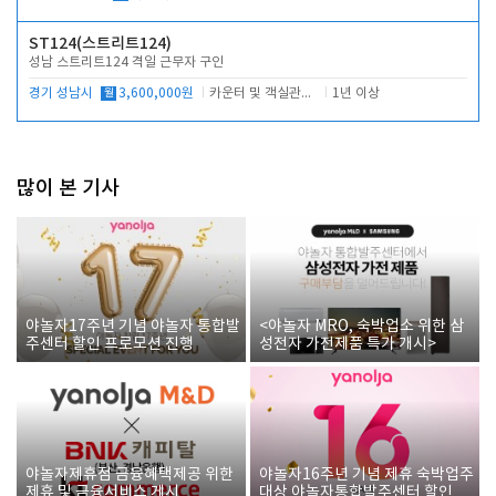
ST124(스트리트124)
성남 스트리트124 격일 근무자 구인
경기 성남시
월
3,600,000원
카운터 및 객실관리 전반
1년 이상
많이 본 기사
야놀자17주년 기념 야놀자 통합발
<야놀자 MRO, 숙박업소 위한 삼
주센터 할인 프로모션 진행
성전자 가전제품 특가 개시>
야놀자제휴점 금융혜택제공 위한
야놀자16주년 기념 제휴 숙박업주
제휴 및 금융서비스 게시
대상 야놀자통합발주센터 할인쿠