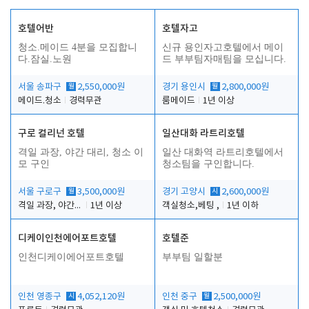
호텔어반
호텔자고
청소.메이드 4분을 모집합니
신규 용인자고호텔에서 메이
다.잠실.노원
드 부부팀자매팀을 모십니다.
서울 송파구
월
2,550,000원
경기 용인시
월
2,800,000원
메이드.청소
경력무관
룸메이드
1년 이상
구로 컬리넌 호텔
일산대화 라트리호텔
격일 과장, 야간 대리, 청소 이
일산 대화역 라트리호텔에서
모 구인
청소팀을 구인합니다.
서울 구로구
월
3,500,000원
경기 고양시
시
2,600,000원
격일 과장, 야간 대리, 청소 이모
1년 이상
객실청소,베팅 ,
1년 이하
디케이인천에어포트호텔
호텔준
인천디케이에어포트호텔
부부팀 일할분
인천 영종구
시
4,052,120원
인천 중구
월
2,500,000원