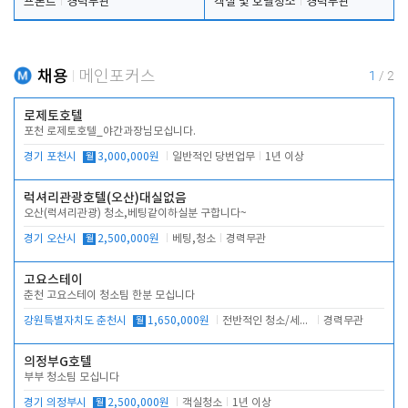
프론트
경력무관
객실 및 호텔청소
경력무관
채용
메인포커스
1
/
2
로제토호텔
포천 로제토호텔_야간과장님모십니다.
경기 포천시
월
3,000,000원
일반적인 당번업무
1년 이상
럭셔리관광호텔(오산)대실없음
오산(럭셔리관광) 청소,베팅같이하실분 구합니다~
경기 오산시
월
2,500,000원
베팅,청소
경력무관
고요스테이
춘천 고요스테이 청소팀 한분 모십니다
강원특별자치도 춘천시
월
1,650,000원
전반적인 청소/세탁업무
경력무관
의정부G호텔
부부 청소팀 모십니다
경기 의정부시
월
2,500,000원
객실청소
1년 이상