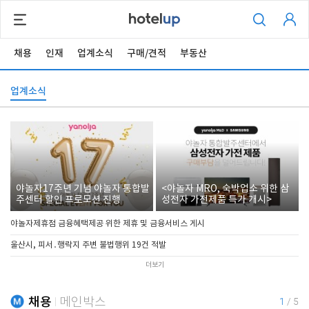
채용
인재
업계소식
구매/견적
부동산
업계소식
야놀자17주년 기념 야놀자 통합발
<야놀자 MRO, 숙박업소 위한 삼
주센터 할인 프로모션 진행
성전자 가전제품 특가 개시>
야놀자제휴점 금융혜택제공 위한 제휴 및 금융서비스 게시
울산시, 피서․행락지 주변 불법행위 19건 적발
더보기
채용
메인박스
1
/
5