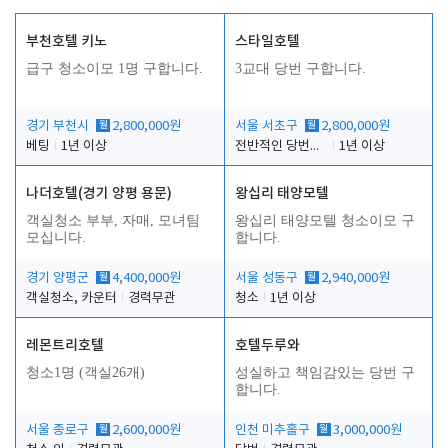
부천호텔 키노
스타일호텔
급구 청소이모 1명 구합니다.
3교대 당번 구합니다.
경기 부천시
월
2,800,000원
서울 서초구
월
2,800,000원
베팅
1년 이상
전반적인 당번업무
1년 이상
나더호텔(경기 양평 용문)
왕십리 태양모텔
객실청소 부부, 자매, 모녀팀
왕십리 태양모텔 청소이모 구
모십니다.
합니다.
경기 양평군
월
4,400,000원
서울 성동구
월
2,940,000원
객실청소, 카운터
경력무관
청소
1년 이상
레몬트리호텔
호텔두루와
청소1명 (객실26개)
성실하고 책임감있는 당번 구
합니다.
서울 종로구
월
2,600,000원
인천 미추홀구
월
3,000,000원