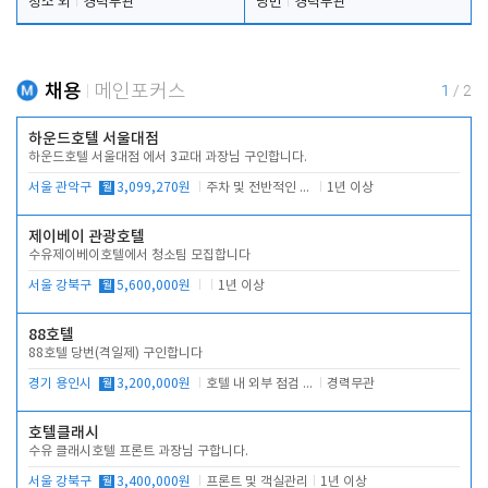
청소 외
경력무관
당번
경력무관
채용
메인포커스
1
/
2
하운드호텔 서울대점
하운드호텔 서울대점 에서 3교대 과장님 구인합니다.
서울 관악구
월
3,099,270원
주차 및 전반적인 당번업무
1년 이상
제이베이 관광호텔
수유제이베이호텔에서 청소팀 모집합니다
서울 강북구
월
5,600,000원
1년 이상
88호텔
88호텔 당번(격일제) 구인합니다
경기 용인시
월
3,200,000원
호텔 내 외부 점검 및 프런트 운영
경력무관
호텔클래시
수유 클래시호텔 프론트 과장님 구합니다.
서울 강북구
월
3,400,000원
프론트 및 객실관리
1년 이상