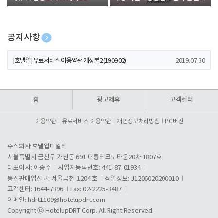
폰 증정
공지사항
[호텔업] 개인정보 처리방침 개정본1 (19.09.02)
2019.07.30
[호텔업] 유료서비스 이용약관 개정본2 (19.09.02)
2019.07.30
[호텔업] 개인정보 처리방침 개정본2 (19.09.02)
2019.07.30
홈
광고제휴
고객센터
이용약관
유료서비스 이용약관
개인정보처리방침
PC버전
주식회사 호텔업디알티
서울특별시 금천구 가산동 691 대륭테크노타운20차 1807호
대표이사: 이송주
사업자등록번호: 441-87-01934
통신판매업신고: 서울금천-1204 호
직업정보: J1206020200010
고객센터: 1644-7896
Fax: 02-2225-8487
이메일:
hdrt1109@hotelupdrt.com
Copyright ⓒ HotelupDRT Corp. All Right Reserved.