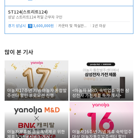
ST124(스트리트124)
성남 스트리트124 격일 근무자 구인
경기 성남시
월
3,600,000원
카운터 및 객실관리 전반
1년 이상
많이 본 기사
야놀자17주년 기념 야놀자 통합발
<야놀자 MRO, 숙박업소 위한 삼
주센터 할인 프로모션 진행
성전자 가전제품 특가 개시>
야놀자제휴점 금융혜택제공 위한
야놀자16주년 기념 제휴 숙박업주
제휴 및 금융서비스 게시
대상 야놀자통합발주센터 할인쿠