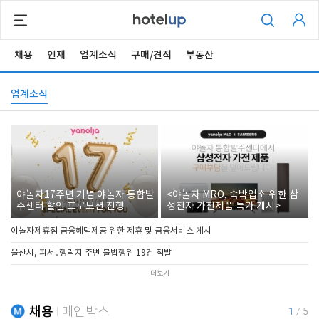
채용
인재
업계소식
구매/견적
부동산
업계소식
야놀자17주년 기념 야놀자 통합발
<야놀자 MRO, 숙박업소 위한 삼
주센터 할인 프로모션 진행
성전자 가전제품 특가 개시>
야놀자제휴점 금융혜택제공 위한 제휴 및 금융서비스 게시
울산시, 피서․행락지 주변 불법행위 19건 적발
더보기
채용
메인박스
1
/
5