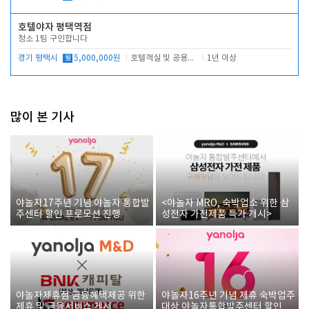
호텔야자 평택역점
청소 1팀 구인합니다
경기 평택시
월
5,000,000원
호텔객실 및 공용시설 청소 관리
1년 이상
많이 본 기사
야놀자17주년 기념 야놀자 통합발
<야놀자 MRO, 숙박업소 위한 삼
주센터 할인 프로모션 진행
성전자 가전제품 특가 개시>
야놀자제휴점 금융혜택제공 위한
야놀자16주년 기념 제휴 숙박업주
제휴 및 금융서비스 게시
대상 야놀자통합발주센터 할인쿠