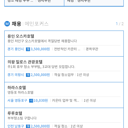
청소 배팅 부부 구합니다
경력무관
베팅
경력무관
채용
메인포커스
1
/
2
용인 오스카호텔
용인 처인구 오스카호텔에서 격일당번 채용합니다
경기 용인시
월
3,500,000원
전반적인 카운터 업무
경력무관
의왕 밀로스 관광호텔
주1회 휴무 청소 부부팀, 3교대 당번 모집합니다.
경기 의왕시
월
2,500,000원
객실 청소업무
1년 이상
하라스호텔
영등포 하라스호텔
서울 영등포구
시
10,030원
카운터 업무 및 객실관리(청소상태 확인, 객실판매)
1년 이상
루루호텔
부부청소팀 구합니다
인천 남동구
월
2,500,000원
객실 청소
1년 이상