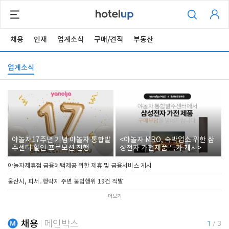
채용
인재
업계소식
구매/견적
부동산
업계소식
야놀자17주년 기념 야놀자 통합발
<야놀자 MRO, 숙박업소 위한 삼
주센터 할인 프로모션 진행
성전자 가전제품 특가 개시>
야놀자제휴점 금융혜택제공 위한 제휴 및 금융서비스 게시
울산시, 피서․행락지 주변 불법행위 19건 적발
더보기
채용
메인박스
1
/
3