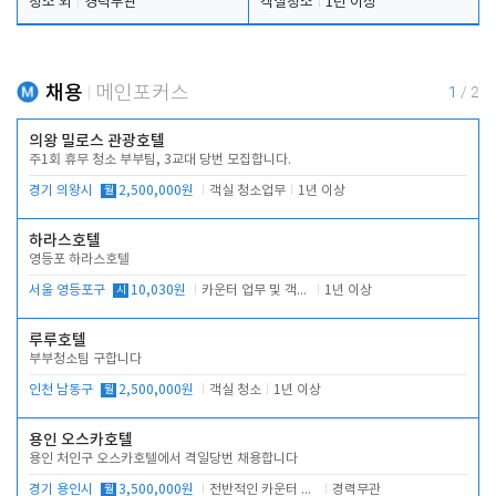
청소 외
경력무관
객실청소
1년 이상
채용
메인포커스
1
/
2
의왕 밀로스 관광호텔
주1회 휴무 청소 부부팀, 3교대 당번 모집합니다.
경기 의왕시
월
2,500,000원
객실 청소업무
1년 이상
하라스호텔
영등포 하라스호텔
서울 영등포구
시
10,030원
카운터 업무 및 객실관리(청소상태 확인, 객실판매)
1년 이상
루루호텔
부부청소팀 구합니다
인천 남동구
월
2,500,000원
객실 청소
1년 이상
용인 오스카호텔
용인 처인구 오스카호텔에서 격일당번 채용합니다
경기 용인시
월
3,500,000원
전반적인 카운터 업무
경력무관