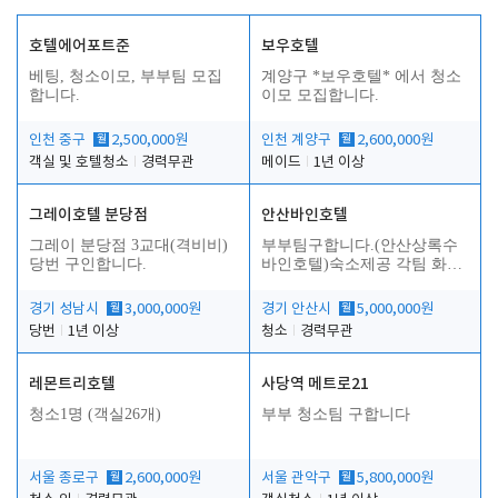
호텔에어포트준
보우호텔
베팅, 청소이모, 부부팀 모집
계양구 *보우호텔* 에서 청소
합니다.
이모 모집합니다.
인천 중구
월
2,500,000원
인천 계양구
월
2,600,000원
객실 및 호텔청소
경력무관
메이드
1년 이상
그레이호텔 분당점
안산바인호텔
그레이 분당점 3교대(격비비)
부부팀구합니다.(안산상록수
당번 구인합니다.
바인호텔)숙소제공 각팀 화장
실.샤워실 따로있습니다.
경기 성남시
월
3,000,000원
경기 안산시
월
5,000,000원
당번
1년 이상
청소
경력무관
레몬트리호텔
사당역 메트로21
청소1명 (객실26개)
부부 청소팀 구합니다
서울 종로구
월
2,600,000원
서울 관악구
월
5,800,000원