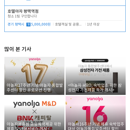
호텔야자 평택역점
청소 1팀 구인합니다
경기 평택시
월
5,000,000원
호텔객실 및 공용시설 청소 관리
1년 이상
많이 본 기사
야놀자17주년 기념 야놀자 통합발
<야놀자 MRO, 숙박업소 위한 삼
주센터 할인 프로모션 진행
성전자 가전제품 특가 개시>
야놀자제휴점 금융혜택제공 위한
야놀자16주년 기념 제휴 숙박업주
제휴 및 금융서비스 게시
대상 야놀자통합발주센터 할인쿠