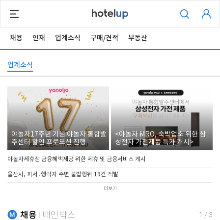
채용
인재
업계소식
구매/견적
부동산
업계소식
야놀자17주년 기념 야놀자 통합발
<야놀자 MRO, 숙박업소 위한 삼
주센터 할인 프로모션 진행
성전자 가전제품 특가 개시>
야놀자제휴점 금융혜택제공 위한 제휴 및 금융서비스 게시
울산시, 피서․행락지 주변 불법행위 19건 적발
더보기
채용
메인박스
1
/
3