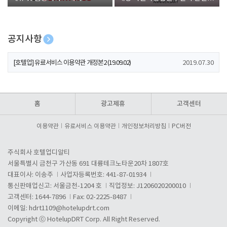
폰 증정
공지사항
[호텔업] 개인정보 처리방침 개정본1 (19.09.02)
2019.07.30
[호텔업] 유료서비스 이용약관 개정본2 (19.09.02)
2019.07.30
[호텔업] 개인정보 처리방침 개정본2 (19.09.02)
2019.07.30
홈
광고제휴
고객센터
이용약관
유료서비스 이용약관
개인정보처리방침
PC버전
주식회사 호텔업디알티
서울특별시 금천구 가산동 691 대륭테크노타운20차 1807호
대표이사: 이송주
사업자등록번호: 441-87-01934
통신판매업신고: 서울금천-1204 호
직업정보: J1206020200010
고객센터: 1644-7896
Fax: 02-2225-8487
이메일:
hdrt1109@hotelupdrt.com
Copyright ⓒ HotelupDRT Corp. All Right Reserved.