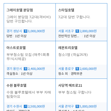
그레이호텔 분당점
스타일호텔
그레이 분당점 3교대(격비비)
3교대 당번 구합니다.
당번 구인합니다.
경기 성남시
월
3,000,000원
서울 서초구
월
2,800,000원
당번
1년 이상
전반적인 당번업무
1년 이상
아스트로호텔
레몬트리호텔
부부청소팀 모집 (매주1회휴
청소1명 (객실26개)
무/식사제공)
경기 용인시
월
2,400,000원
서울 종로구
월
2,600,000원
객실청소
1년 이상
청소 외
경력무관
수원 블루호텔
사당역 메트로21
수원 블루호텔에서 부부 자매
부부 청소팀 구합니다
팀찾아요
경기 수원시
시
2,500,000원
서울 관악구
월
5,800,000원