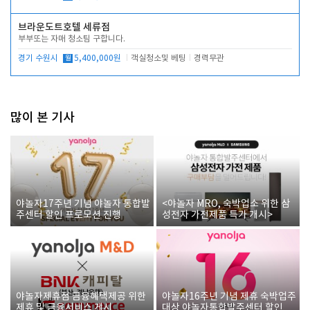
브라운도트호텔 세류점
부부또는 자매 청소팀 구합니다.
경기 수원시
월
5,400,000원
객실청소및 베팅
경력무관
많이 본 기사
야놀자17주년 기념 야놀자 통합발
<야놀자 MRO, 숙박업소 위한 삼
주센터 할인 프로모션 진행
성전자 가전제품 특가 개시>
야놀자제휴점 금융혜택제공 위한
야놀자16주년 기념 제휴 숙박업주
제휴 및 금융서비스 게시
대상 야놀자통합발주센터 할인쿠