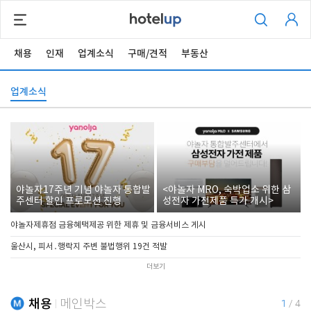
채용
인재
업계소식
구매/견적
부동산
업계소식
야놀자17주년 기념 야놀자 통합발
<야놀자 MRO, 숙박업소 위한 삼
주센터 할인 프로모션 진행
성전자 가전제품 특가 개시>
야놀자제휴점 금융혜택제공 위한 제휴 및 금융서비스 게시
울산시, 피서․행락지 주변 불법행위 19건 적발
더보기
채용
메인박스
1
/
4