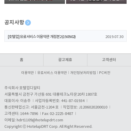
폰 증정
공지사항
[호텔업] 개인정보 처리방침 개정본1 (19.09.02)
2019.07.30
[호텔업] 유료서비스 이용약관 개정본2 (19.09.02)
2019.07.30
[호텔업] 개인정보 처리방침 개정본2 (19.09.02)
2019.07.30
홈
광고제휴
고객센터
이용약관
유료서비스 이용약관
개인정보처리방침
PC버전
주식회사 호텔업디알티
서울특별시 금천구 가산동 691 대륭테크노타운20차 1807호
대표이사: 이송주
사업자등록번호: 441-87-01934
통신판매업신고: 서울금천-1204 호
직업정보: J1206020200010
고객센터: 1644-7896
Fax: 02-2225-8487
이메일:
hdrt1109@hotelupdrt.com
Copyright ⓒ HotelupDRT Corp. All Right Reserved.