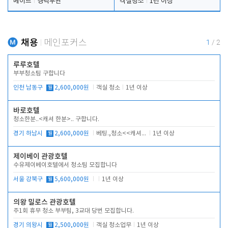
메이드
경력무관
객실청소
1년 이상
채용
메인포커스
1
/
2
루루호텔
부부청소팀 구합니다
인천 남동구
월
2,600,000원
객실 청소
1년 이상
바로호텔
청소한분..<캐셔 한분>.. 구합니다.
경기 하남시
월
2,600,000원
베팅.,청소<<캐셔 모셔봅니다.
1년 이상
제이베이 관광호텔
수유제이베이호텔에서 청소팀 모집합니다
서울 강북구
월
5,600,000원
1년 이상
의왕 밀로스 관광호텔
주1회 휴무 청소 부부팀, 3교대 당번 모집합니다.
경기 의왕시
월
2,500,000원
객실 청소업무
1년 이상