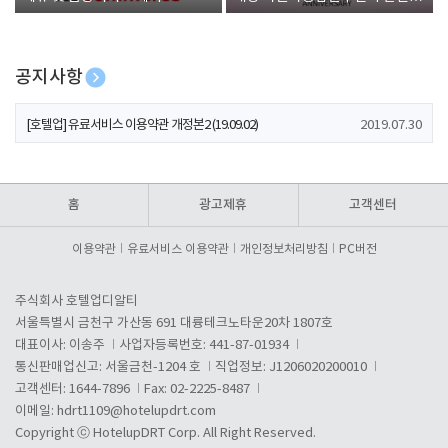
폰 증정
공지사항
[호텔업] 개인정보 처리방침 개정본1 (19.09.02)
2019.07.30
[호텔업] 유료서비스 이용약관 개정본2 (19.09.02)
2019.07.30
[호텔업] 개인정보 처리방침 개정본2 (19.09.02)
2019.07.30
홈
광고제휴
고객센터
이용약관
유료서비스 이용약관
개인정보처리방침
PC버전
주식회사 호텔업디알티
서울특별시 금천구 가산동 691 대륭테크노타운20차 1807호
대표이사: 이송주
사업자등록번호: 441-87-01934
통신판매업신고: 서울금천-1204 호
직업정보: J1206020200010
고객센터: 1644-7896
Fax: 02-2225-8487
이메일:
hdrt1109@hotelupdrt.com
Copyright ⓒ HotelupDRT Corp. All Right Reserved.