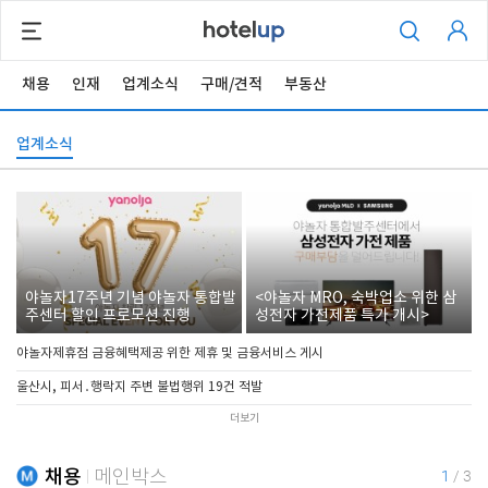
채용
인재
업계소식
구매/견적
부동산
업계소식
야놀자17주년 기념 야놀자 통합발
<야놀자 MRO, 숙박업소 위한 삼
주센터 할인 프로모션 진행
성전자 가전제품 특가 개시>
야놀자제휴점 금융혜택제공 위한 제휴 및 금융서비스 게시
울산시, 피서․행락지 주변 불법행위 19건 적발
더보기
채용
메인박스
1
/
3