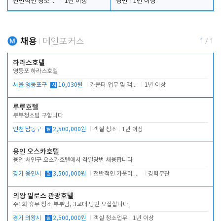
전반적인 청소 업무(객실청소.객실정리)
1년 이상
당번
1년 이상
채용
메인포커스
1
/
1
하라스호텔
영등포 하라스호텔
서울 영등포구
시
10,030원
카운터 업무 및 객실관리(청소상태 확인, 객실판매)
1년 이상
루루호텔
부부청소팀 구합니다
인천 남동구
월
2,500,000원
객실 청소
1년 이상
용인 오스카호텔
용인 처인구 오스카호텔에서 격일당번 채용합니다
경기 용인시
월
3,500,000원
전반적인 카운터 업무
경력무관
의왕 밀로스 관광호텔
주1회 휴무 청소 부부팀, 3교대 당번 모집합니다.
경기 의왕시
월
2,500,000원
객실 청소업무
1년 이상