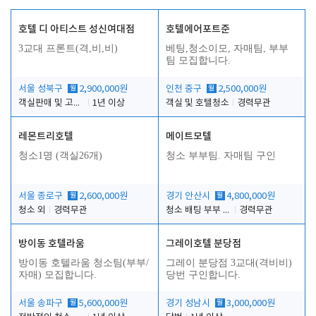
호텔 디 아티스트 성신여대점
호텔에어포트준
3교대 프론트(격,비,비)
베팅,청소이모, 자매팀, 부부
팀 모집합니다.
서울 성북구
월
2,900,000원
인천 중구
월
2,500,000원
객실판매 및 고객응대
1년 이상
객실 및 호텔청소
경력무관
레몬트리호텔
메이트모텔
청소1명 (객실26개)
청소 부부팀. 자매팀 구인
서울 종로구
월
2,600,000원
경기 안산시
월
4,800,000원
청소 외
경력무관
청소 배팅 부부 구합니다
경력무관
방이동 호텔라움
그레이호텔 분당점
방이동 호텔라움 청소팀(부부/
그레이 분당점 3교대(격비비)
자매) 모집합니다.
당번 구인합니다.
서울 송파구
월
5,600,000원
경기 성남시
월
3,000,000원