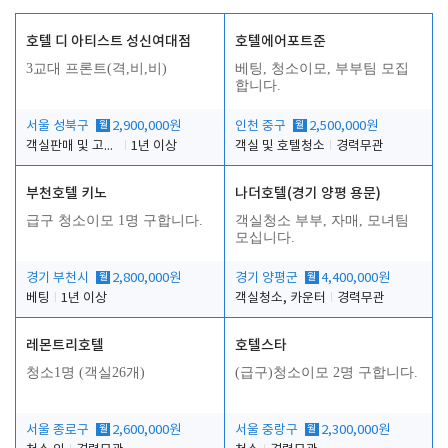
호텔 디 아티스트 성신여대점
호텔에어포트준
3교대 프론트(격,비,비)
베팅, 청소이모, 부부팀 모집
합니다.
서울 성북구
월
2,900,000원
인천 중구
월
2,500,000원
객실판매 및 고객응대
1년 이상
객실 및 호텔청소
경력무관
부천호텔 키노
나더호텔(경기 양평 용문)
급구 청소이모 1명 구합니다.
객실청소 부부, 자매, 모녀팀
모십니다.
경기 부천시
월
2,800,000원
경기 양평군
월
4,400,000원
베팅
1년 이상
객실청소, 카운터
경력무관
레몬트리호텔
호텔스타
청소1명 (객실26개)
(급구)청소이모 2명 구합니다.
서울 종로구
월
2,600,000원
서울 중랑구
월
2,300,000원