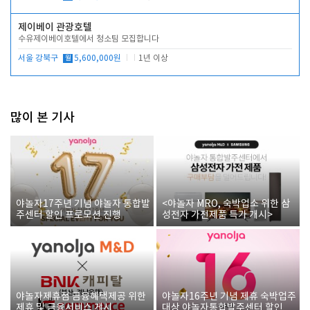
제이베이 관광호텔
수유제이베이호텔에서 청소팀 모집합니다
서울 강북구
월
5,600,000원
1년 이상
많이 본 기사
야놀자17주년 기념 야놀자 통합발
<야놀자 MRO, 숙박업소 위한 삼
주센터 할인 프로모션 진행
성전자 가전제품 특가 개시>
야놀자제휴점 금융혜택제공 위한
야놀자16주년 기념 제휴 숙박업주
제휴 및 금융서비스 게시
대상 야놀자통합발주센터 할인쿠