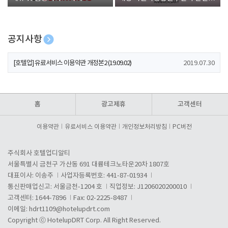
폰 증정
공지사항
[호텔업] 개인정보 처리방침 개정본1 (19.09.02)
2019.07.30
[호텔업] 유료서비스 이용약관 개정본2 (19.09.02)
2019.07.30
[호텔업] 개인정보 처리방침 개정본2 (19.09.02)
2019.07.30
홈
광고제휴
고객센터
이용약관
유료서비스 이용약관
개인정보처리방침
PC버전
주식회사 호텔업디알티
서울특별시 금천구 가산동 691 대륭테크노타운20차 1807호
대표이사: 이송주
사업자등록번호: 441-87-01934
통신판매업신고: 서울금천-1204 호
직업정보: J1206020200010
고객센터: 1644-7896
Fax: 02-2225-8487
이메일:
hdrt1109@hotelupdrt.com
Copyright ⓒ HotelupDRT Corp. All Right Reserved.