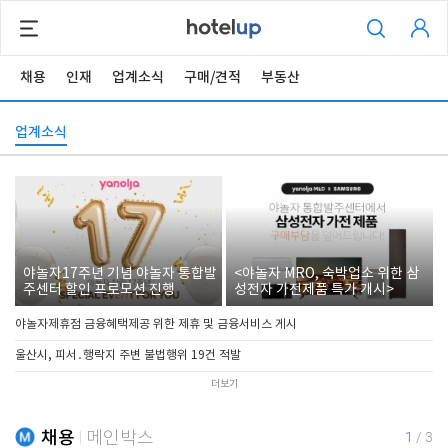
채용
인재
업계소식
구매/견적
부동산
업계소식
야놀자17주년 기념 야놀자 통합발
<야놀자 MRO, 숙박업소 위한 삼
주센터 할인 프로모션 진행
성전자 가전제품 특가 개시>
야놀자제휴점 금융혜택제공 위한 제휴 및 금융서비스 게시
울산시, 피서․행락지 주변 불법행위 19건 적발
더보기
채용
메인박스
1
/
3