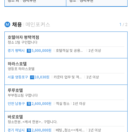
청소 외
경력무관
청소
경력무관
채용
메인포커스
1
/
2
호텔야자 평택역점
청소 1팀 구인합니다
경기 평택시
월
5,000,000원
호텔객실 및 공용시설 청소 관리
1년 이상
하라스호텔
영등포 하라스호텔
서울 영등포구
시
10,030원
카운터 업무 및 객실관리(청소상태 확인, 객실판매)
1년 이상
루루호텔
부부청소팀 구합니다
인천 남동구
월
2,600,000원
객실 청소
1년 이상
바로호텔
청소한분..<캐셔 한분>.. 구합니다.
경기 하남시
월
2,600,000원
베팅.,청소<<캐셔 모셔봅니다.
1년 이상