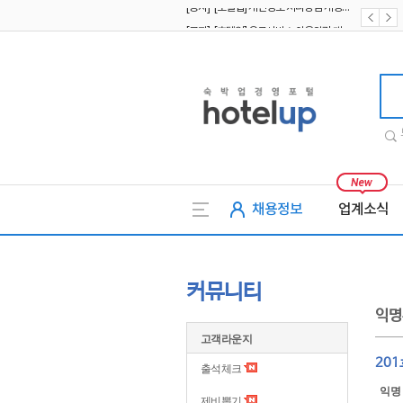
[공지] [호텔업] 유료서비스 이용약관 개정본2 (19.09.02)
[공지] [호텔업] 개인정보 처리방침 개정본2 (19.09.02)
호텔업
채용정보
업계소식
커뮤니티
익명
고객라운지
201
출석체크
익명
제비뽑기