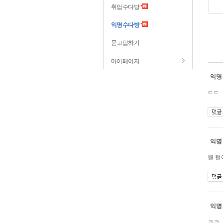
취업수다방
익명수다방
묻고답하기
마이페이지