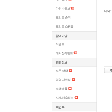
가위바위보
내놔
포인트 순위
포인트 쇼핑몰
참여마당
이벤트
매거진이벤트
경영정보
노무 상담
경영 자료실
소액매물
시세/매출정보
취업톡