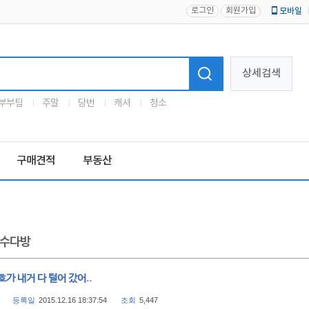
로그인
회원가입
모바일
로고
상세검색
부부팀
주말
당번
캐셔
청소
구매견적
부동산
수다방
호가 내거 다 털어 갔어..
등록일
2015.12.16 18:37:54
조회
5,447