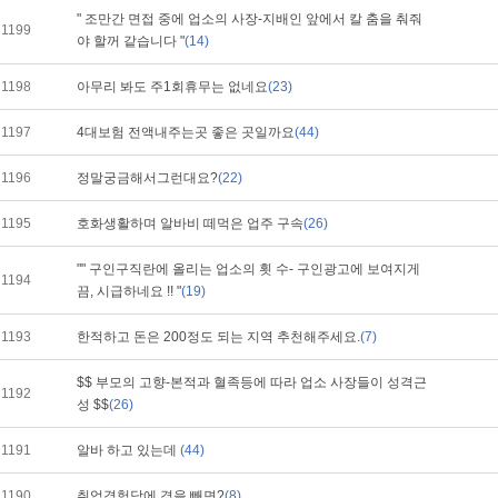
" 조만간 면접 중에 업소의 사장-지배인 앞에서 칼 춤을 춰줘
1199
야 할꺼 같습니다 "
(14)
1198
아무리 봐도 주1회휴무는 없네요
(23)
1197
4대보험 전액내주는곳 좋은 곳일까요
(44)
1196
정말궁금해서그런대요?
(22)
1195
호화생활하며 알바비 떼먹은 업주 구속
(26)
"" 구인구직란에 올리는 업소의 횟 수- 구인광고에 보여지게
1194
끔, 시급하네요 !! "
(19)
1193
한적하고 돈은 200정도 되는 지역 추천해주세요.
(7)
$$ 부모의 고향-본적과 혈족등에 따라 업소 사장들이 성격근
1192
성 $$
(26)
1191
알바 하고 있는데
(44)
1190
취업경험담에 경을 빼면?
(8)