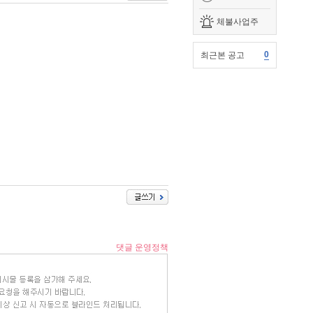
체불사업주
0
최근본 공고