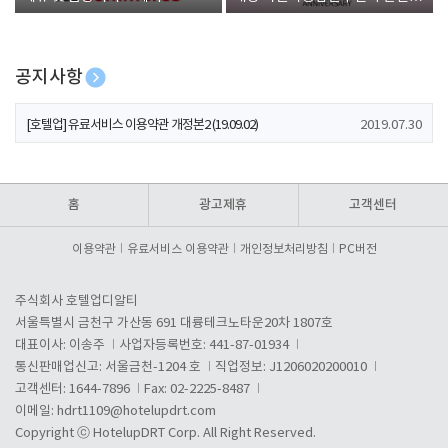
폰 증정
공지사항
[호텔업] 개인정보 처리방침 개정본1 (19.09.02)
2019.07.30
[호텔업] 유료서비스 이용약관 개정본2 (19.09.02)
2019.07.30
[호텔업] 개인정보 처리방침 개정본2 (19.09.02)
2019.07.30
홈
광고제휴
고객센터
이용약관
유료서비스 이용약관
개인정보처리방침
PC버전
주식회사 호텔업디알티
서울특별시 금천구 가산동 691 대륭테크노타운20차 1807호
대표이사: 이송주
사업자등록번호: 441-87-01934
통신판매업신고: 서울금천-1204 호
직업정보: J1206020200010
고객센터: 1644-7896
Fax: 02-2225-8487
이메일:
hdrt1109@hotelupdrt.com
Copyright ⓒ HotelupDRT Corp. All Right Reserved.