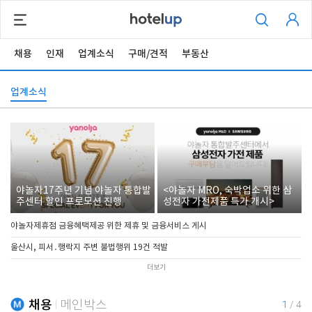
채용
인재
업계소식
구매/견적
부동산
업계소식
야놀자17주년 기념 야놀자 통합발
<야놀자 MRO, 숙박업소 위한 삼
주센터 할인 프로모션 진행
성전자 가전제품 특가 개시>
야놀자제휴점 금융혜택제공 위한 제휴 및 금융서비스 게시
울산시, 피서․행락지 주변 불법행위 19건 적발
더보기
채용
메인박스
1
/
4