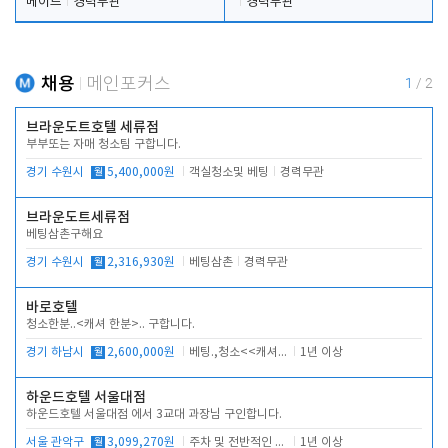
메이드
경력무관
경력무관
채용
메인포커스
1
/
2
브라운도트호텔 세류점
부부또는 자매 청소팀 구합니다.
경기 수원시
월
5,400,000원
객실청소및 베팅
경력무관
브라운도트세류점
베팅삼촌구해요
경기 수원시
월
2,316,930원
베팅삼촌
경력무관
바로호텔
청소한분..<캐셔 한분>.. 구합니다.
경기 하남시
월
2,600,000원
베팅.,청소<<캐셔 모셔봅니다.
1년 이상
하운드호텔 서울대점
하운드호텔 서울대점 에서 3교대 과장님 구인합니다.
서울 관악구
월
3,099,270원
주차 및 전반적인 당번업무
1년 이상