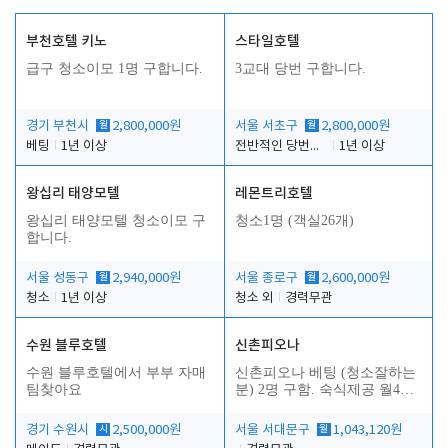
부천호텔 키노
스타일호텔
급구 청소이모 1명 구합니다.
3교대 당번 구합니다.
경기 부천시
월
2,800,000원
서울 서초구
월
2,800,000원
베팅
1년 이상
전반적인 당번업무
1년 이상
왕십리 태양모텔
레몬트리호텔
왕십리 태양모텔 청소이모 구
청소1명 (객실26개)
합니다.
서울 성동구
월
2,940,000원
서울 종로구
월
2,600,000원
청소
1년 이상
청소 외
경력무관
수원 블루호텔
신촌피오나
수원 블루호텔에서 부부 자매
신촌피오나 베팅 (청소잘하는
팀찾아요
분) 2명 구함. 숙식제공 월4회
휴무
경기 수원시
시
2,500,000원
서울 서대문구
월
1,043,120원