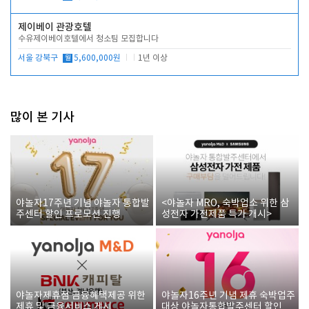
제이베이 관광호텔
수유제이베이호텔에서 청소팀 모집합니다
서울 강북구
월
5,600,000원
1년 이상
많이 본 기사
야놀자17주년 기념 야놀자 통합발
<야놀자 MRO, 숙박업소 위한 삼
주센터 할인 프로모션 진행
성전자 가전제품 특가 개시>
야놀자제휴점 금융혜택제공 위한
야놀자16주년 기념 제휴 숙박업주
제휴 및 금융서비스 게시
대상 야놀자통합발주센터 할인쿠