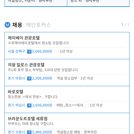
객실청소, 카운터
경력무관
청소 외
경력무관
채용
메인포커스
1
/
1
제이베이 관광호텔
수유제이베이호텔에서 청소팀 모집합니다
서울 강북구
월
5,600,000원
1년 이상
의왕 밀로스 관광호텔
주1회 휴무 청소 부부팀, 3교대 당번 모집합니다.
경기 의왕시
월
2,500,000원
객실 청소업무
1년 이상
바로호텔
청소한분..<캐셔 한분>.. 구합니다.
경기 하남시
월
2,600,000원
베팅.,청소<<캐셔 모셔봅니다.
1년 이상
브라운도트호텔 세류점
부부또는 자매 청소팀 구합니다.
경기 수원시
월
5,400,000원
객실청소및 베팅
경력무관