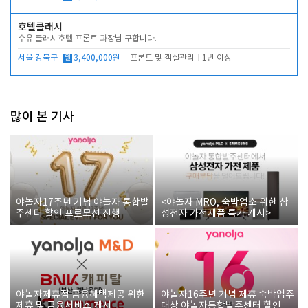
호텔클래시
수유 클래시호텔 프론트 과장님 구합니다.
서울 강북구
월
3,400,000원
프론트 및 객실관리
1년 이상
많이 본 기사
야놀자17주년 기념 야놀자 통합발
<야놀자 MRO, 숙박업소 위한 삼
주센터 할인 프로모션 진행
성전자 가전제품 특가 개시>
야놀자제휴점 금융혜택제공 위한
야놀자16주년 기념 제휴 숙박업주
제휴 및 금융서비스 게시
대상 야놀자통합발주센터 할인쿠