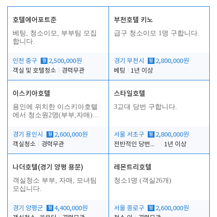
호텔에어포트준
부천호텔 키노
베팅, 청소이모, 부부팀 모집
급구 청소이모 1명 구합니다.
합니다.
인천 중구
월
2,500,000원
경기 부천시
월
2,800,000원
객실 및 호텔청소
경력무관
베팅
1년 이상
이스키아호텔
스타일호텔
용인에 위치한 이스키아호텔
3교대 당번 구합니다.
에서 청소원2명(부부,자매)을
모집합니다..
경기 용인시
월
2,600,000원
서울 서초구
월
2,800,000원
객실청소
경력무관
전반적인 당번업무
1년 이상
나더호텔(경기 양평 용문)
레몬트리호텔
객실청소 부부, 자매, 모녀팀
청소1명 (객실26개)
모십니다.
경기 양평군
월
4,400,000원
서울 종로구
월
2,600,000원