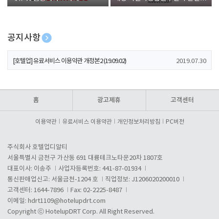
폰 증정
공지사항
[호텔업] 개인정보 처리방침 개정본1 (19.09.02)
2019.07.30
[호텔업] 유료서비스 이용약관 개정본2 (19.09.02)
2019.07.30
[호텔업] 개인정보 처리방침 개정본2 (19.09.02)
2019.07.30
홈
광고제휴
고객센터
이용약관
유료서비스 이용약관
개인정보처리방침
PC버전
주식회사 호텔업디알티
서울특별시 금천구 가산동 691 대륭테크노타운20차 1807호
대표이사: 이송주
사업자등록번호: 441-87-01934
통신판매업신고: 서울금천-1204 호
직업정보: J1206020200010
고객센터: 1644-7896
Fax: 02-2225-8487
이메일:
hdrt1109@hotelupdrt.com
Copyright ⓒ HotelupDRT Corp. All Right Reserved.