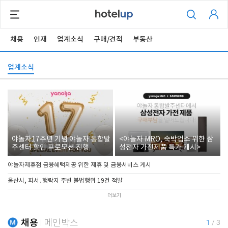
채용
인재
업계소식
구매/견적
부동산
업계소식
야놀자17주년 기념 야놀자 통합발
<야놀자 MRO, 숙박업소 위한 삼
주센터 할인 프로모션 진행
성전자 가전제품 특가 개시>
야놀자제휴점 금융혜택제공 위한 제휴 및 금융서비스 게시
울산시, 피서․행락지 주변 불법행위 19건 적발
더보기
채용
메인박스
1
/
3