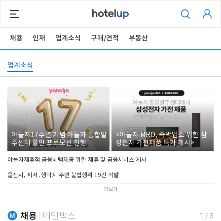
채용
인재
업계소식
구매/견적
부동산
업계소식
야놀자17주년 기념 야놀자 통합발
<야놀자 MRO, 숙박업소 위한 삼
주센터 할인 프로모션 진행
성전자 가전제품 특가 개시>
야놀자제휴점 금융혜택제공 위한 제휴 및 금융서비스 게시
울산시, 피서․행락지 주변 불법행위 19건 적발
더보기
채용
메인박스
1
/
3