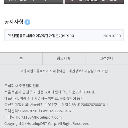
폰 증정
공지사항
[호텔업] 개인정보 처리방침 개정본1 (19.09.02)
2019.07.30
[호텔업] 유료서비스 이용약관 개정본2 (19.09.02)
2019.07.30
[호텔업] 개인정보 처리방침 개정본2 (19.09.02)
2019.07.30
홈
광고제휴
고객센터
이용약관
유료서비스 이용약관
개인정보처리방침
PC버전
주식회사 호텔업디알티
서울특별시 금천구 가산동 691 대륭테크노타운20차 1807호
대표이사: 이송주
사업자등록번호: 441-87-01934
통신판매업신고: 서울금천-1204 호
직업정보: J1206020200010
고객센터: 1644-7896
Fax: 02-2225-8487
이메일:
hdrt1109@hotelupdrt.com
Copyright ⓒ HotelupDRT Corp. All Right Reserved.