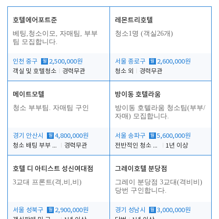
호텔에어포트준
레몬트리호텔
베팅,청소이모, 자매팀, 부부
청소1명 (객실26개)
팀 모집합니다.
인천 중구
월
2,500,000원
서울 종로구
월
2,600,000원
객실 및 호텔청소
경력무관
청소 외
경력무관
메이트모텔
방이동 호텔라움
청소 부부팀. 자매팀 구인
방이동 호텔라움 청소팀(부부/
자매) 모집합니다.
경기 안산시
월
4,800,000원
서울 송파구
월
5,600,000원
청소 배팅 부부 구합니다
경력무관
전반적인 청소 업무(객실청소.객실정리)
1년 이상
호텔 디 아티스트 성신여대점
그레이호텔 분당점
3교대 프론트(격,비,비)
그레이 분당점 3교대(격비비)
당번 구인합니다.
서울 성북구
월
2,900,000원
경기 성남시
월
3,000,000원