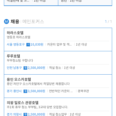
객실판매 및 고객응대
1년 이상
당번
1년 이상
채용
메인포커스
1
/
1
하라스호텔
영등포 하라스호텔
서울 영등포구
시
10,030원
카운터 업무 및 객실관리(청소상태 확인, 객실판매)
1년 이상
루루호텔
부부청소팀 구합니다
인천 남동구
월
2,500,000원
객실 청소
1년 이상
용인 오스카호텔
용인 처인구 오스카호텔에서 격일당번 채용합니다
경기 용인시
월
3,500,000원
전반적인 카운터 업무
경력무관
의왕 밀로스 관광호텔
주1회 휴무 청소 부부팀, 3교대 당번 모집합니다.
경기 의왕시
월
2,500,000원
객실 청소업무
1년 이상