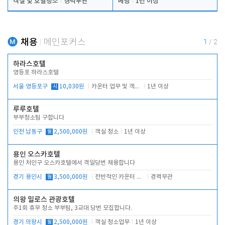
객실 및 호텔청소
경력무관
베팅
1년 이상
채용
메인포커스
1
/
2
하라스호텔
영등포 하라스호텔
서울 영등포구
시
10,030원
카운터 업무 및 객실관리(청소상태 확인, 객실판매)
1년 이상
루루호텔
부부청소팀 구합니다
인천 남동구
월
2,500,000원
객실 청소
1년 이상
용인 오스카호텔
용인 처인구 오스카호텔에서 격일당번 채용합니다
경기 용인시
월
3,500,000원
전반적인 카운터 업무
경력무관
의왕 밀로스 관광호텔
주1회 휴무 청소 부부팀, 3교대 당번 모집합니다.
경기 의왕시
월
2,500,000원
객실 청소업무
1년 이상