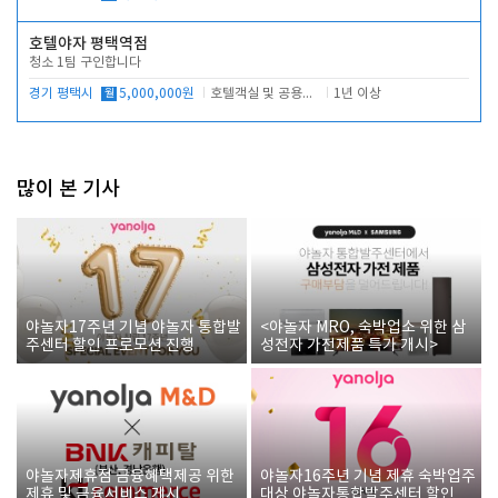
호텔야자 평택역점
청소 1팀 구인합니다
경기 평택시
월
5,000,000원
호텔객실 및 공용시설 청소 관리
1년 이상
많이 본 기사
야놀자17주년 기념 야놀자 통합발
<야놀자 MRO, 숙박업소 위한 삼
주센터 할인 프로모션 진행
성전자 가전제품 특가 개시>
야놀자제휴점 금융혜택제공 위한
야놀자16주년 기념 제휴 숙박업주
제휴 및 금융서비스 게시
대상 야놀자통합발주센터 할인쿠