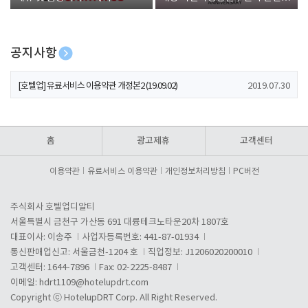
폰 증정
공지사항
[호텔업] 개인정보 처리방침 개정본1 (19.09.02)
2019.07.30
[호텔업] 유료서비스 이용약관 개정본2 (19.09.02)
2019.07.30
[호텔업] 개인정보 처리방침 개정본2 (19.09.02)
2019.07.30
홈
광고제휴
고객센터
이용약관
유료서비스 이용약관
개인정보처리방침
PC버전
주식회사 호텔업디알티
서울특별시 금천구 가산동 691 대륭테크노타운20차 1807호
대표이사: 이송주
사업자등록번호: 441-87-01934
통신판매업신고: 서울금천-1204 호
직업정보: J1206020200010
고객센터: 1644-7896
Fax: 02-2225-8487
이메일:
hdrt1109@hotelupdrt.com
Copyright ⓒ HotelupDRT Corp. All Right Reserved.