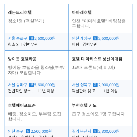
레몬트리호텔
아마레호텔
청소1명 (객실26개)
인천 *아마레호텔* 베팅삼촌
구합니다.
서울 종로구
월
2,600,000원
인천 계양구
월
2,600,000원
청소 외
경력무관
베팅
경력무관
방이동 호텔라움
호텔 디 아티스트 성신여대점
방이동 호텔라움 청소팀(부부/
3교대 프론트(격,비,비)
자매) 모집합니다.
서울 송파구
월
5,600,000원
서울 성북구
월
2,900,000원
전반적인 청소 업무(객실청소.객실정리)
1년 이상
객실판매 및 고객응대
1년 이상
호텔에어포트준
부천호텔 키노
베팅, 청소이모, 부부팀 모집
급구 청소이모 1명 구합니다.
합니다.
인천 중구
월
2,500,000원
경기 부천시
월
2,800,000원