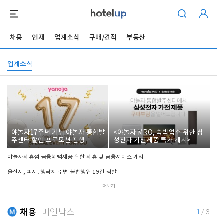
채용
인재
업계소식
구매/견적
부동산
업계소식
야놀자17주년 기념 야놀자 통합발
<야놀자 MRO, 숙박업소 위한 삼
주센터 할인 프로모션 진행
성전자 가전제품 특가 개시>
야놀자제휴점 금융혜택제공 위한 제휴 및 금융서비스 게시
울산시, 피서․행락지 주변 불법행위 19건 적발
더보기
채용
메인박스
1
/
3