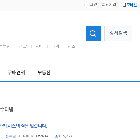
로그인
회원가입
모바일
로고
상세검색
부부팀
주말
당번
캐셔
청소
구매견적
부동산
수다방
관리 시스템 질문 있습니다.
등록일
2016.01.18 13:24:44
조회
5,268