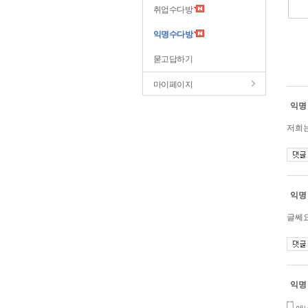
취업수다방
익명수다방
묻고답하기
마이페이지