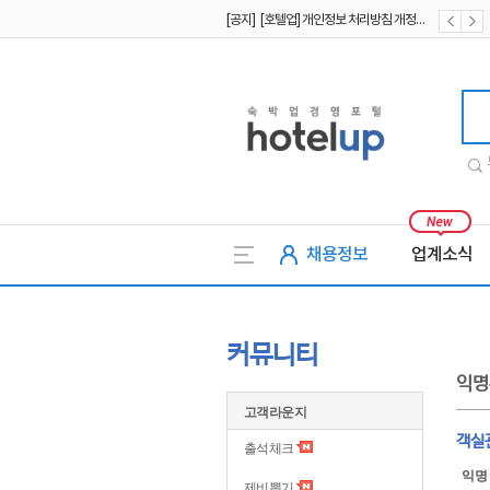
[공지] [호텔업] 개인정보 처리방침 개정본1 (19.09.02)
[공지] [호텔업] 유료서비스 이용약관 개정본2 (19.09.02)
호텔업
채용정보
업계소식
커뮤니티
익명
고객라운지
객실
출석체크
익명
제비뽑기