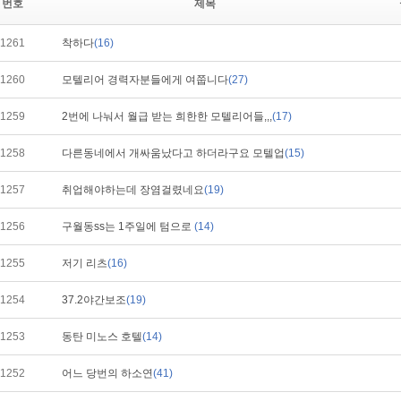
번호
제목
1261
착하다
(16)
1260
모텔리어 경력자분들에게 여쭙니다
(27)
1259
2번에 나눠서 월급 받는 희한한 모텔리어들,,,
(17)
1258
다른동네에서 개싸움났다고 하더라구요 모텔업
(15)
1257
취업해야하는데 장염걸렸네요
(19)
1256
구월동ss는 1주일에 텀으로
(14)
1255
저기 리츠
(16)
1254
37.2야간보조
(19)
1253
동탄 미노스 호텔
(14)
1252
어느 당번의 하소연
(41)