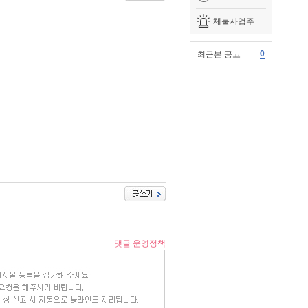
체불사업주
0
최근본 공고