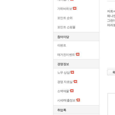
가위바위보
저희
왜냐면
포인트 순위
그런데
여러
포인트 쇼핑몰
참여마당
이벤트
매거진이벤트
경영정보
노무 상담
경영 자료실
소액매물
시세/매출정보
취업톡