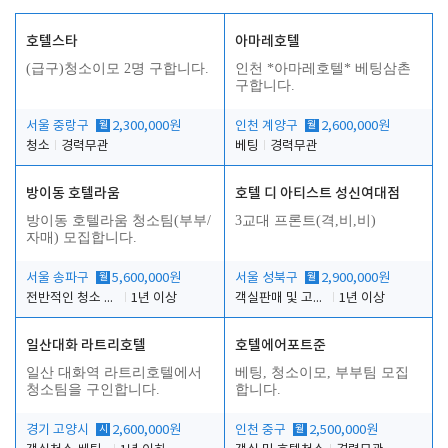
호텔스타
아마레호텔
(급구)청소이모 2명 구합니다.
인천 *아마레호텔* 베팅삼촌
구합니다.
서울 중랑구
월
2,300,000원
인천 계양구
월
2,600,000원
청소
경력무관
베팅
경력무관
방이동 호텔라움
호텔 디 아티스트 성신여대점
방이동 호텔라움 청소팀(부부/
3교대 프론트(격,비,비)
자매) 모집합니다.
서울 송파구
월
5,600,000원
서울 성북구
월
2,900,000원
전반적인 청소 업무(객실청소.객실정리)
1년 이상
객실판매 및 고객응대
1년 이상
일산대화 라트리호텔
호텔에어포트준
일산 대화역 라트리호텔에서
베팅, 청소이모, 부부팀 모집
청소팀을 구인합니다.
합니다.
경기 고양시
시
2,600,000원
인천 중구
월
2,500,000원