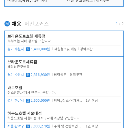
객실청소,베팅 ,
1년 이하
객실 및 호텔청소
경력무관
채용
메인포커스
1
/
2
브라운도트호텔 세류점
부부또는 자매 청소팀 구합니다.
경기 수원시
월
5,400,000원
객실청소및 베팅
경력무관
브라운도트세류점
베팅삼촌구해요
경기 수원시
월
2,316,930원
베팅삼촌
경력무관
바로호텔
청소한분..<캐셔 한분>.. 구합니다.
경기 하남시
월
2,600,000원
베팅.,청소<<캐셔 모셔봅니다.
1년 이상
하운드호텔 서울대점
하운드호텔 서울대점 에서 3교대 과장님 구인합니다.
서울 관악구
월
3,099,270원
주차 및 전반적인 당번업무
1년 이상