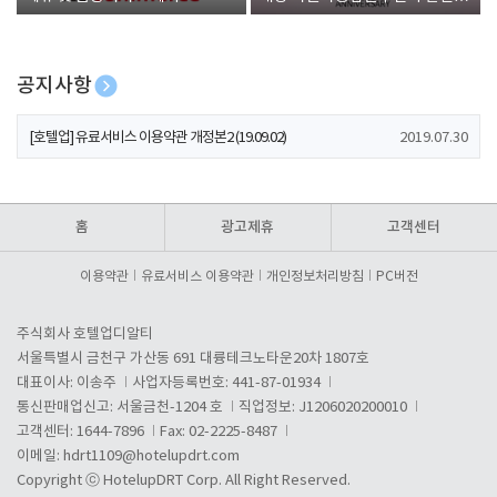
폰 증정
공지사항
[호텔업] 개인정보 처리방침 개정본1 (19.09.02)
2019.07.30
[호텔업] 유료서비스 이용약관 개정본2 (19.09.02)
2019.07.30
[호텔업] 개인정보 처리방침 개정본2 (19.09.02)
2019.07.30
홈
광고제휴
고객센터
이용약관
유료서비스 이용약관
개인정보처리방침
PC버전
주식회사 호텔업디알티
서울특별시 금천구 가산동 691 대륭테크노타운20차 1807호
대표이사: 이송주
사업자등록번호: 441-87-01934
통신판매업신고: 서울금천-1204 호
직업정보: J1206020200010
고객센터: 1644-7896
Fax: 02-2225-8487
이메일:
hdrt1109@hotelupdrt.com
Copyright ⓒ HotelupDRT Corp. All Right Reserved.