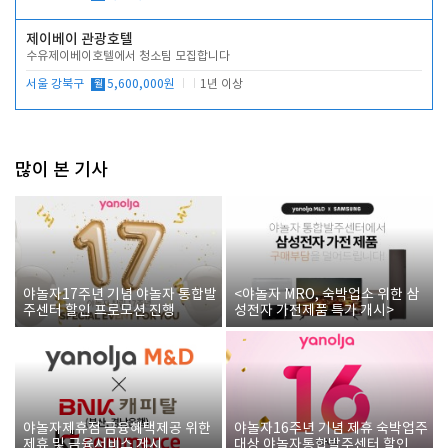
제이베이 관광호텔
수유제이베이호텔에서 청소팀 모집합니다
서울 강북구
월
5,600,000원
1년 이상
많이 본 기사
야놀자17주년 기념 야놀자 통합발
<야놀자 MRO, 숙박업소 위한 삼
주센터 할인 프로모션 진행
성전자 가전제품 특가 개시>
야놀자제휴점 금융혜택제공 위한
야놀자16주년 기념 제휴 숙박업주
제휴 및 금융서비스 게시
대상 야놀자통합발주센터 할인쿠