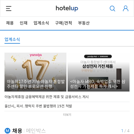
채용
인재
업계소식
구매/견적
부동산
업계소식
야놀자17주년 기념 야놀자 통합발
<야놀자 MRO, 숙박업소 위한 삼
주센터 할인 프로모션 진행
성전자 가전제품 특가 개시>
야놀자제휴점 금융혜택제공 위한 제휴 및 금융서비스 게시
울산시, 피서․행락지 주변 불법행위 19건 적발
더보기
채용
메인박스
1
/
4