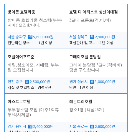
방이동 호텔라움
호텔 디 아티스트 성신여대점
방이동 호텔라움 청소팀(부부/
3교대 프론트(격,비,비)
자매) 모집합니다.
서울 송파구
월
5,600,000원
서울 성북구
월
2,900,000원
전반적인 청소 업무(객실청소.객실정리)
1년 이상
객실판매 및 고객응대
1년 이상
호텔에어포트준
그레이호텔 분당점
베팅,청소이모, 자매팀, 부부
그레이 분당점 3교대(격비비)
팀 모집합니다.
당번 구인합니다.
인천 중구
월
2,500,000원
경기 성남시
월
3,000,000원
객실 및 호텔청소
경력무관
당번
1년 이상
아스트로호텔
레몬트리호텔
부부청소팀 모집 (매주1회휴
청소1명 (객실26개)
무/식사제공)
경기 용인시
월
2,400,000원
서울 종로구
월
2,600,000원