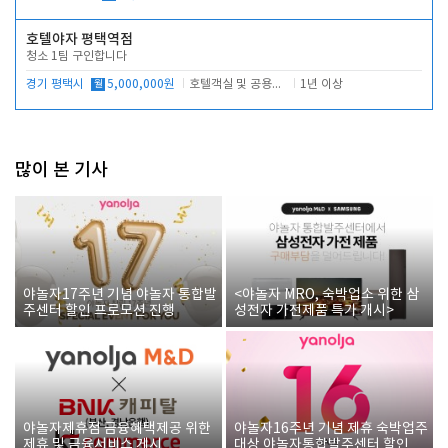
호텔야자 평택역점
청소 1팀 구인합니다
경기 평택시
월
5,000,000원
호텔객실 및 공용시설 청소 관리
1년 이상
많이 본 기사
야놀자17주년 기념 야놀자 통합발
<야놀자 MRO, 숙박업소 위한 삼
주센터 할인 프로모션 진행
성전자 가전제품 특가 개시>
야놀자제휴점 금융혜택제공 위한
야놀자16주년 기념 제휴 숙박업주
제휴 및 금융서비스 게시
대상 야놀자통합발주센터 할인쿠