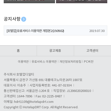
폰 증정
공지사항
[호텔업] 개인정보 처리방침 개정본1 (19.09.02)
2019.07.30
[호텔업] 유료서비스 이용약관 개정본2 (19.09.02)
2019.07.30
[호텔업] 개인정보 처리방침 개정본2 (19.09.02)
2019.07.30
홈
광고제휴
고객센터
이용약관
유료서비스 이용약관
개인정보처리방침
PC버전
주식회사 호텔업디알티
서울특별시 금천구 가산동 691 대륭테크노타운20차 1807호
대표이사: 이송주
사업자등록번호: 441-87-01934
통신판매업신고: 서울금천-1204 호
직업정보: J1206020200010
고객센터: 1644-7896
Fax: 02-2225-8487
이메일:
hdrt1109@hotelupdrt.com
Copyright ⓒ HotelupDRT Corp. All Right Reserved.