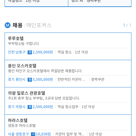
객실청소
1년 이상
청소 외
경력무관
채용
메인포커스
1
/
1
루루호텔
부부청소팀 구합니다
인천 남동구
월
2,500,000원
객실 청소
1년 이상
용인 오스카호텔
용인 처인구 오스카호텔에서 격일당번 채용합니다
경기 용인시
월
3,500,000원
전반적인 카운터 업무
경력무관
의왕 밀로스 관광호텔
주1회 휴무 청소 부부팀, 3교대 당번 모집합니다.
경기 의왕시
월
2,500,000원
객실 청소업무
1년 이상
하라스호텔
영등포 하라스호텔
서울 영등포구
시
10,030원
카운터 업무 및 객실관리(청소상태 확인, 객실판매)
1년 이상