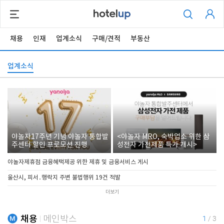
채용
인재
업계소식
구매/견적
부동산
업계소식
야놀자17주년 기념 야놀자 통합발
<야놀자 MRO, 숙박업소 위한 삼
주센터 할인 프로모션 진행
성전자 가전제품 특가 개시>
야놀자제휴점 금융혜택제공 위한 제휴 및 금융서비스 게시
울산시, 피서․행락지 주변 불법행위 19건 적발
더보기
채용
메인박스
1
/
3