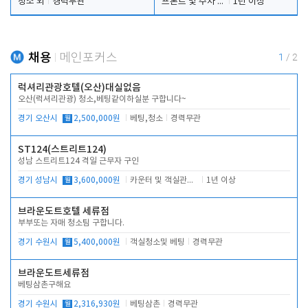
청소 외
경력무관
프론트 및 주차 객실관리
1년 이상
채용
메인포커스
1
/
2
럭셔리관광호텔(오산)대실없음
오산(럭셔리관광) 청소,베팅같이하실분 구합니다~
경기 오산시
월
2,500,000원
베팅,청소
경력무관
ST124(스트리트124)
성남 스트리트124 격일 근무자 구인
경기 성남시
월
3,600,000원
카운터 및 객실관리 전반
1년 이상
브라운도트호텔 세류점
부부또는 자매 청소팀 구합니다.
경기 수원시
월
5,400,000원
객실청소및 베팅
경력무관
브라운도트세류점
베팅삼촌구해요
경기 수원시
월
2,316,930원
베팅삼촌
경력무관