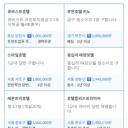
큐비스트호텔
부천호텔 키노
큐비스트 프런트직원공고 (숙
급구 청소이모 1명 구합니다.
식제공/월4회휴무)
충남 당진시
월
3,000,000원
경기 부천시
월
2,800,000원
프런트업무 주간, 야간
경력무관
베팅
1년 이상
스타일호텔
왕십리 태양모텔
3교대 당번 구합니다.
왕십리 태양모텔 청소이모 구
합니다.
서울 서초구
월
2,800,000원
서울 성동구
월
2,940,000원
전반적인 당번업무
1년 이상
청소
1년 이상
레몬트리호텔
호텔팝리즈프리미어
청소1명 (객실26개)
3교대 격비비 당번 채용합니
다.
서울 종로구
월
2,600,000원
서울 종로구
월
3,400,170원