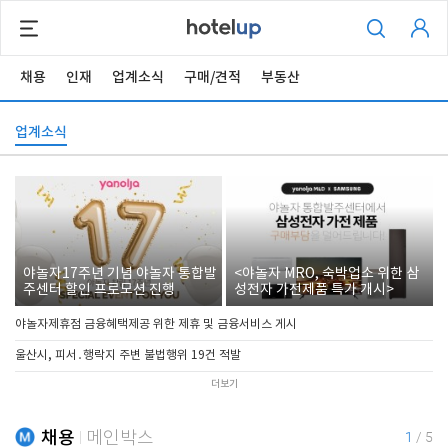
채용
인재
업계소식
구매/견적
부동산
업계소식
야놀자17주년 기념 야놀자 통합발
<야놀자 MRO, 숙박업소 위한 삼
주센터 할인 프로모션 진행
성전자 가전제품 특가 개시>
야놀자제휴점 금융혜택제공 위한 제휴 및 금융서비스 게시
울산시, 피서․행락지 주변 불법행위 19건 적발
더보기
채용
메인박스
1
/
5