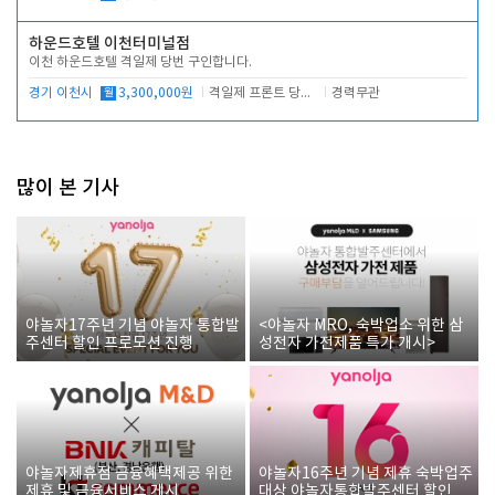
하운드호텔 이천터미널점
이천 하운드호텔 격일제 당번 구인합니다.
경기 이천시
월
3,300,000원
격일제 프론트 당번 업무로 주차 및 객실 점검
경력무관
많이 본 기사
야놀자17주년 기념 야놀자 통합발
<야놀자 MRO, 숙박업소 위한 삼
주센터 할인 프로모션 진행
성전자 가전제품 특가 개시>
야놀자제휴점 금융혜택제공 위한
야놀자16주년 기념 제휴 숙박업주
제휴 및 금융서비스 게시
대상 야놀자통합발주센터 할인쿠