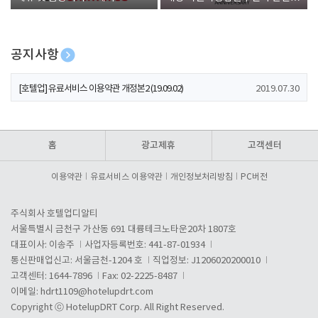
폰 증정
공지사항
[호텔업] 개인정보 처리방침 개정본1 (19.09.02)
2019.07.30
[호텔업] 유료서비스 이용약관 개정본2 (19.09.02)
2019.07.30
[호텔업] 개인정보 처리방침 개정본2 (19.09.02)
2019.07.30
홈
광고제휴
고객센터
이용약관
유료서비스 이용약관
개인정보처리방침
PC버전
주식회사 호텔업디알티
서울특별시 금천구 가산동 691 대륭테크노타운20차 1807호
대표이사: 이송주
사업자등록번호: 441-87-01934
통신판매업신고: 서울금천-1204 호
직업정보: J1206020200010
고객센터: 1644-7896
Fax: 02-2225-8487
이메일:
hdrt1109@hotelupdrt.com
Copyright ⓒ HotelupDRT Corp. All Right Reserved.