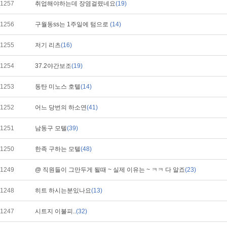
1257
취업해야하는데 장염걸렸네요
(19)
1256
구월동ss는 1주일에 텀으로
(14)
1255
저기 리츠
(16)
1254
37.2야간보조
(19)
1253
동탄 미노스 호텔
(14)
1252
어느 당번의 하소연
(41)
1251
남동구 모텔
(39)
1250
한족 구하는 모텔
(48)
1249
@ 직원들이 그만두게 될때 ~ 실제 이유는 ~ ㅋㅋ 다 알죠
(23)
1248
히트 하시는분있나요
(13)
1247
시트지 이불피..
(32)