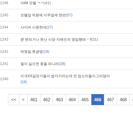
1246
아## 모텔 ㅋㅋ
(41)
1245
모텔업 덕분에 이주일에 한번
(57)
1244
사이버 시원한대
(27)
1243
@ 못되거나 못난 사장-지배인의 영업행태 ~ !!
(31)
1242
박청일 류광명
(19)
1241
절이 싫으면 중을 떠나라
(28)
이개XX같은거들아 법지키라는데 먼 잡소리들이그리많아
1240
(18)
<<
<
461
462
463
464
465
466
467
468