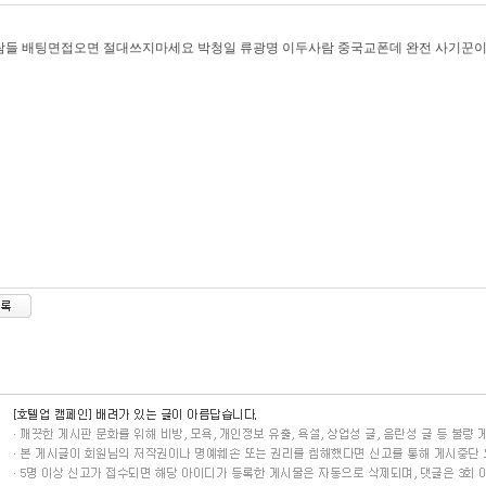
람들 배팅면접오면 절대쓰지마세요 박청일 류광명 이두사람 중국교폰데 완전 사기꾼이