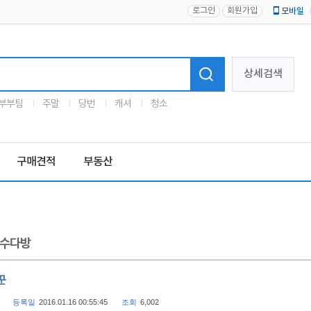
로그인
회원가입
모바일
로고
상세검색
부부팀
주말
당번
캐셔
청소
구매견적
부동산
수다방
꾼
등록일
2016.01.16 00:55:45
조회
6,002