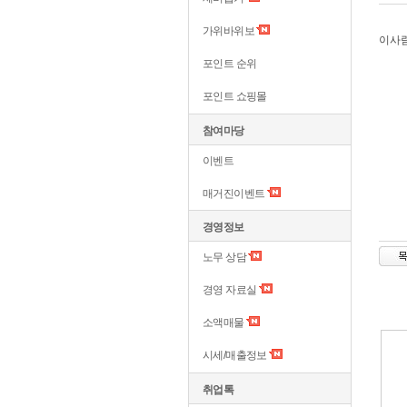
가위바위보
이사
포인트 순위
포인트 쇼핑몰
참여마당
이벤트
매거진이벤트
경영정보
노무 상담
경영 자료실
소액매물
시세/매출정보
취업톡