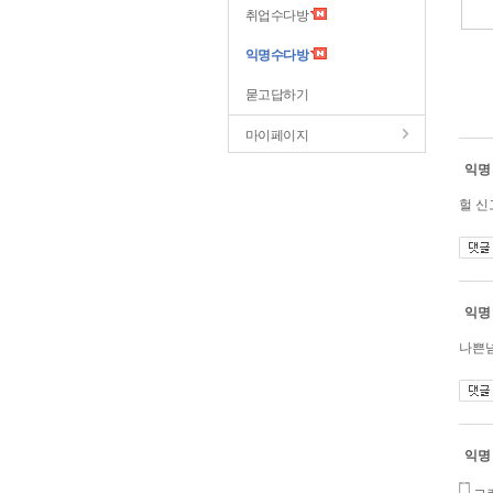
취업수다방
익명수다방
묻고답하기
마이페이지