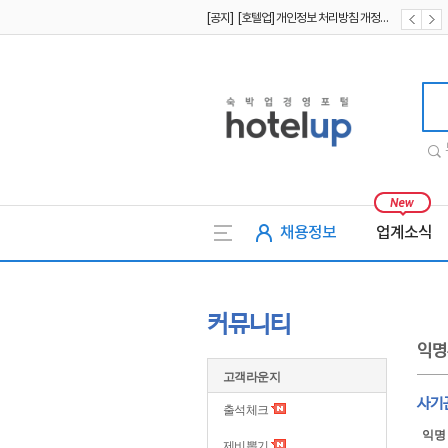
[공지] [호텔업] 개인정보 처리방침 개정본1 (19.09.02)
[공지] [호텔업] 유료서비스 이용약관 개정본2 (19.09.02)
호텔업
채용정보
업계소식
커뮤니티
익명
고객라운지
사기
출석체크
익명
제비뽑기