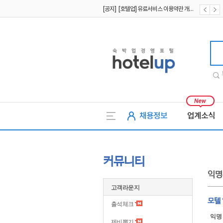
[공지] [호텔업] 유료서비스 이용약관 개정본2 (19.09.02)
[공지] [호텔업] 개인정보 처리방침 개정본2 (19.09.02)
호텔업
채용정보
업계소식
커뮤니티
익명
고객라운지
모텔
출석체크
익명
제비뽑기