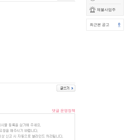
체불사업주
0
최근본 공고