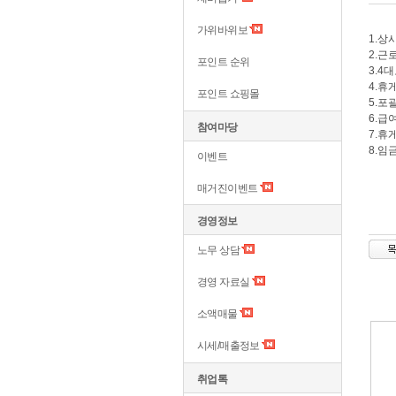
가위바위보
1.상
2.근
포인트 순위
3.4
4.휴
포인트 쇼핑몰
5.포
6.급
참여마당
7.휴
8.임
이벤트
매거진이벤트
경영정보
노무 상담
경영 자료실
소액매물
시세/매출정보
취업톡