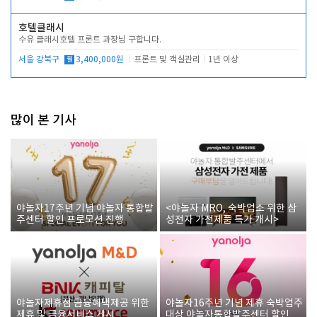
호텔클래시
수유 클래시호텔 프론트 과장님 구합니다.
서울 강북구
월
3,400,000원
프론트 및 객실관리
1년 이상
많이 본 기사
야놀자17주년 기념 야놀자 통합발
<야놀자 MRO, 숙박업소 위한 삼
주센터 할인 프로모션 진행
성전자 가전제품 특가 개시>
야놀자제휴점 금융혜택제공 위한
야놀자16주년 기념 제휴 숙박업주
제휴 및 금융서비스 게시
대상 야놀자통합발주센터 할인쿠