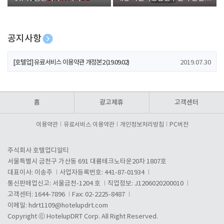
폰 증정
공지사항
[호텔업] 개인정보 처리방침 개정본1 (19.09.02)
2019.07.30
[호텔업] 유료서비스 이용약관 개정본2 (19.09.02)
2019.07.30
[호텔업] 개인정보 처리방침 개정본2 (19.09.02)
2019.07.30
홈
광고제휴
고객센터
이용약관
유료서비스 이용약관
개인정보처리방침
PC버전
주식회사 호텔업디알티
서울특별시 금천구 가산동 691 대륭테크노타운20차 1807호
대표이사: 이송주
사업자등록번호: 441-87-01934
통신판매업신고: 서울금천-1204 호
직업정보: J1206020200010
고객센터: 1644-7896
Fax: 02-2225-8487
이메일:
hdrt1109@hotelupdrt.com
Copyright ⓒ HotelupDRT Corp. All Right Reserved.