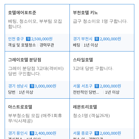
호텔에어포트준
부천호텔 키노
베팅, 청소이모, 부부팀 모집
급구 청소이모 1명 구합니다.
합니다.
인천 중구
월
2,500,000원
경기 부천시
월
2,800,000원
객실 및 호텔청소
경력무관
베팅
1년 이상
그레이호텔 분당점
스타일호텔
그레이 분당점 3교대(격비비)
3교대 당번 구합니다.
당번 구인합니다.
경기 성남시
월
3,000,000원
서울 서초구
월
2,800,000원
당번
1년 이상
전반적인 당번업무
1년 이상
아스트로호텔
레몬트리호텔
부부청소팀 모집 (매주1회휴
청소1명 (객실26개)
무/식사제공)
경기 용인시
월
2,400,000원
서울 종로구
월
2,600,000원