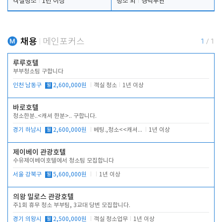
객실청소
1년 이상
청소 외
경력무관
채용
메인포커스
1
/
1
루루호텔
부부청소팀 구합니다
인천 남동구
월
2,600,000원
객실 청소
1년 이상
바로호텔
청소한분..<캐셔 한분>.. 구합니다.
경기 하남시
월
2,600,000원
베팅.,청소<<캐셔 모셔봅니다.
1년 이상
제이베이 관광호텔
수유제이베이호텔에서 청소팀 모집합니다
서울 강북구
월
5,600,000원
1년 이상
의왕 밀로스 관광호텔
주1회 휴무 청소 부부팀, 3교대 당번 모집합니다.
경기 의왕시
월
2,500,000원
객실 청소업무
1년 이상