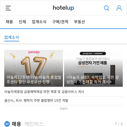
채용
인재
업계소식
구매/견적
부동산
업계소식
야놀자17주년 기념 야놀자 통합발
<야놀자 MRO, 숙박업소 위한 삼
주센터 할인 프로모션 진행
성전자 가전제품 특가 개시>
야놀자제휴점 금융혜택제공 위한 제휴 및 금융서비스 게시
울산시, 피서․행락지 주변 불법행위 19건 적발
더보기
채용
메인박스
1
/
4