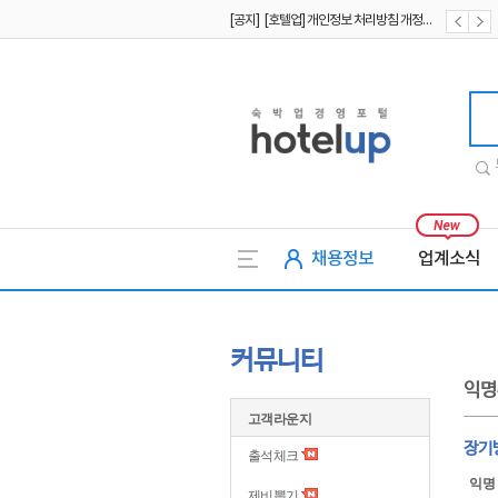
[공지] [호텔업] 개인정보 처리방침 개정본1 (19.09.02)
[공지] [호텔업] 유료서비스 이용약관 개정본2 (19.09.02)
호텔업
채용정보
업계소식
커뮤니티
익명
고객라운지
장기
출석체크
익명
제비뽑기