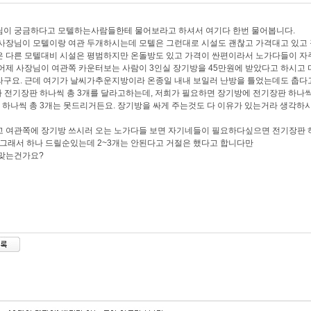
님이 궁금하다고 모텔하는사람들한테 물어보라고 하셔서 여기다 한번 물어봅니다.
사장님이 모텔이랑 여관 두개하시는데 모텔은 그런대로 시설도 괜찮고 가격대고 있고
 다른 모텔대비 시설은 평범하지만 온돌방도 있고 가격이 싼편이라서 노가다들이 자주
어제 사장님이 여관쪽 카운터보는 사람이 3인실 장기방을 45만원에 받았다고 하시고
구요. 근데 여기가 날씨가추운지방이라 온종일 내내 보일러 난방을 틀었는데도 춥다
다 전기장판 하나씩 총 3개를 달라고하는데, 저희가 필요하면 장기방에 전기장판 하나
 하나씩 총 3개는 못드리거든요. 장기방을 싸게 주는것도 다 이유가 있는거라 생각하
 여관쪽에 장기방 쓰시러 오는 노가다들 보면 자기네들이 필요하다싶으면 전기장판 
 그래서 하나 드릴순있는데 2~3개는 안된다고 거절은 했다고 합니다만
 맞는건가요?