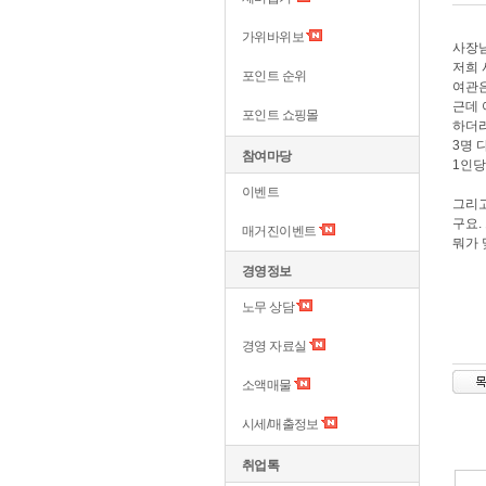
가위바위보
사장
저희 
포인트 순위
여관은
근데 
포인트 쇼핑몰
하더라
3명 
참여마당
1인당
이벤트
그리고
구요.
매거진이벤트
뭐가
경영정보
노무 상담
경영 자료실
소액매물
시세/매출정보
취업톡