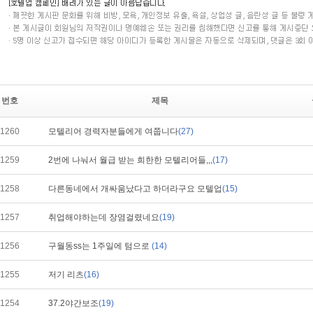
번호
제목
1260
모텔리어 경력자분들에게 여쭙니다
(27)
1259
2번에 나눠서 월급 받는 희한한 모텔리어들,,,
(17)
1258
다른동네에서 개싸움났다고 하더라구요 모텔업
(15)
1257
취업해야하는데 장염걸렸네요
(19)
1256
구월동ss는 1주일에 텀으로
(14)
1255
저기 리츠
(16)
1254
37.2야간보조
(19)