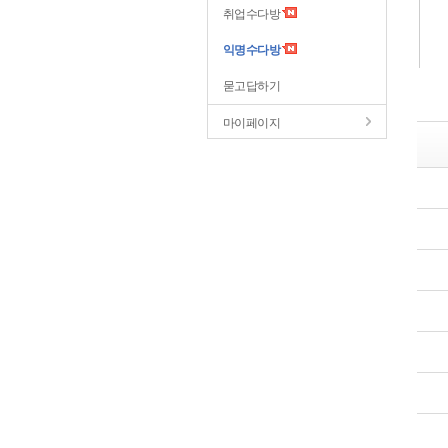
취업수다방
익명수다방
묻고답하기
마이페이지