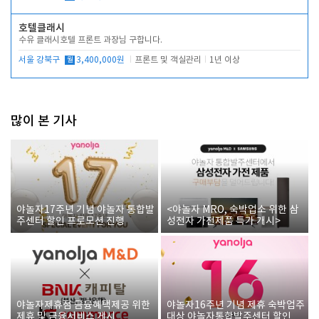
호텔클래시
수유 클래시호텔 프론트 과장님 구합니다.
서울 강북구
월
3,400,000원
프론트 및 객실관리
1년 이상
많이 본 기사
야놀자17주년 기념 야놀자 통합발
<야놀자 MRO, 숙박업소 위한 삼
주센터 할인 프로모션 진행
성전자 가전제품 특가 개시>
야놀자제휴점 금융혜택제공 위한
야놀자16주년 기념 제휴 숙박업주
제휴 및 금융서비스 게시
대상 야놀자통합발주센터 할인쿠