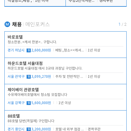
객실청소,베팅 ,
1년 이하
주방2인식사준비및청소린렌보조
경력무관
채용
메인포커스
1
/
2
바로호텔
청소한분..<캐셔 한분>.. 구합니다.
경기 하남시
월
2,600,000원
베팅.,청소<<캐셔 모셔봅니다.
1년 이상
하운드호텔 서울대점
하운드호텔 서울대점 에서 3교대 과장님 구인합니다.
서울 관악구
월
3,099,270원
주차 및 전반적인 당번업무
1년 이상
제이베이 관광호텔
수유제이베이호텔에서 청소팀 모집합니다
서울 강북구
월
5,600,000원
1년 이상
88호텔
88호텔 당번(격일제) 구인합니다
경기 용인시
월
3,200,000원
호텔 내 외부 점검 및 프런트 운영
경력무관