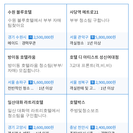
수원 블루호텔
사당역 메트로21
수원 블루호텔에서 부부 자매
부부 청소팀 구합니다
팀찾아요
경기 수원시
시
2,500,000원
서울 관악구
월
5,800,000원
메이드
경력무관
객실청소
1년 이상
방이동 호텔라움
호텔 디 아티스트 성신여대점
방이동 호텔라움 청소팀(부부/
3교대 프론트(격,비,비)
자매) 모집합니다.
서울 송파구
월
5,600,000원
서울 성북구
월
2,900,000원
전반적인 청소 업무(객실청소.객실정리)
1년 이상
객실판매 및 고객응대
1년 이상
일산대화 라트리호텔
호텔박스
일산 대화역 라트리호텔에서
주방및청소보조
청소팀을 구인합니다.
경기 고양시
시
2,600,000원
충남 천안시
월
2,400,000원