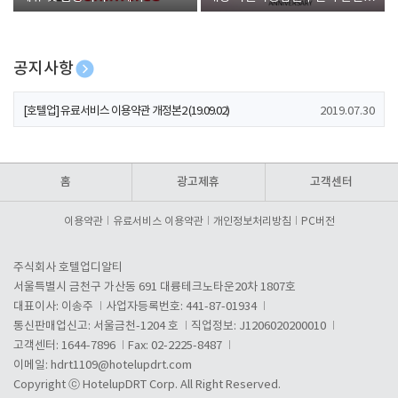
폰 증정
공지사항
[호텔업] 개인정보 처리방침 개정본1 (19.09.02)
2019.07.30
[호텔업] 유료서비스 이용약관 개정본2 (19.09.02)
2019.07.30
[호텔업] 개인정보 처리방침 개정본2 (19.09.02)
2019.07.30
홈
광고제휴
고객센터
이용약관
유료서비스 이용약관
개인정보처리방침
PC버전
주식회사 호텔업디알티
서울특별시 금천구 가산동 691 대륭테크노타운20차 1807호
대표이사: 이송주
사업자등록번호: 441-87-01934
통신판매업신고: 서울금천-1204 호
직업정보: J1206020200010
고객센터: 1644-7896
Fax: 02-2225-8487
이메일:
hdrt1109@hotelupdrt.com
Copyright ⓒ HotelupDRT Corp. All Right Reserved.