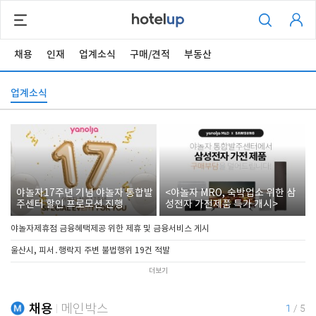
채용
인재
업계소식
구매/견적
부동산
업계소식
야놀자17주년 기념 야놀자 통합발
<야놀자 MRO, 숙박업소 위한 삼
주센터 할인 프로모션 진행
성전자 가전제품 특가 개시>
야놀자제휴점 금융혜택제공 위한 제휴 및 금융서비스 게시
울산시, 피서․행락지 주변 불법행위 19건 적발
더보기
채용
메인박스
1
/
5