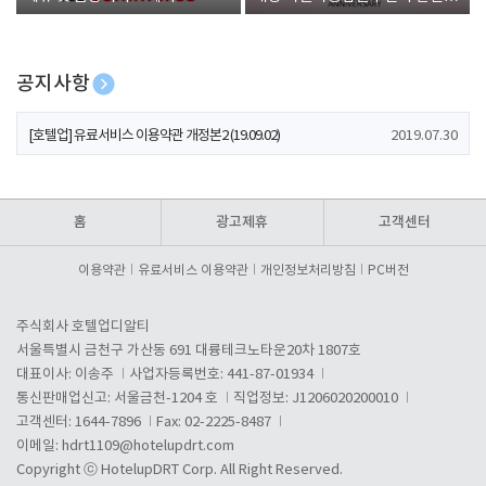
폰 증정
공지사항
[호텔업] 개인정보 처리방침 개정본1 (19.09.02)
2019.07.30
[호텔업] 유료서비스 이용약관 개정본2 (19.09.02)
2019.07.30
[호텔업] 개인정보 처리방침 개정본2 (19.09.02)
2019.07.30
홈
광고제휴
고객센터
이용약관
유료서비스 이용약관
개인정보처리방침
PC버전
주식회사 호텔업디알티
서울특별시 금천구 가산동 691 대륭테크노타운20차 1807호
대표이사: 이송주
사업자등록번호: 441-87-01934
통신판매업신고: 서울금천-1204 호
직업정보: J1206020200010
고객센터: 1644-7896
Fax: 02-2225-8487
이메일:
hdrt1109@hotelupdrt.com
Copyright ⓒ HotelupDRT Corp. All Right Reserved.