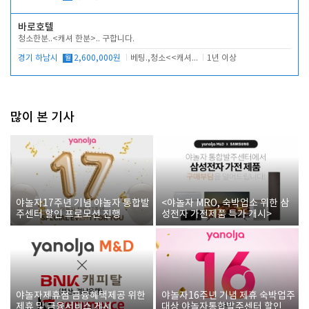
바로호텔
청소한분..<캐셔 한분>.. 구합니다.
경기 하남시
월
2,600,000원
베팅.,청소<<캐셔 모셔봅니다.
1년 이상
많이 본 기사
야놀자17주년 기념 야놀자 통합발
<야놀자 MRO, 숙박업소 위한 삼
주센터 할인 프로모션 진행
성전자 가전제품 특가 개시>
야놀자제휴점 금융혜택제공 위한
야놀자16주년 기념 제휴 숙박업주
제휴 및 금융서비스 게시
대상 야놀자통합발주센터 할인쿠