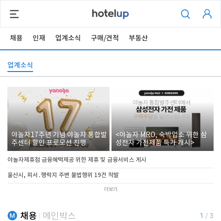
채용
인재
업계소식
구매/견적
부동산
업계소식
야놀자17주년 기념 야놀자 통합발
<야놀자 MRO, 숙박업소 위한 삼
주센터 할인 프로모션 진행
성전자 가전제품 특가 개시>
야놀자제휴점 금융혜택제공 위한 제휴 및 금융서비스 게시
울산시, 피서․행락지 주변 불법행위 19건 적발
더보기
채용
메인박스
1
/
3