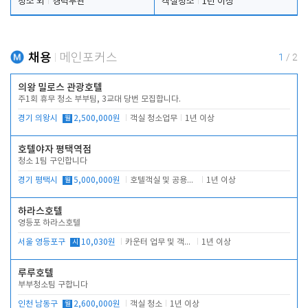
청소 외
경력무관
객실청소
1년 이상
채용
메인포커스
1
/
2
의왕 밀로스 관광호텔
주1회 휴무 청소 부부팀, 3교대 당번 모집합니다.
경기 의왕시
월
2,500,000원
객실 청소업무
1년 이상
호텔야자 평택역점
청소 1팀 구인합니다
경기 평택시
월
5,000,000원
호텔객실 및 공용시설 청소 관리
1년 이상
하라스호텔
영등포 하라스호텔
서울 영등포구
시
10,030원
카운터 업무 및 객실관리(청소상태 확인, 객실판매)
1년 이상
루루호텔
부부청소팀 구합니다
인천 남동구
월
2,600,000원
객실 청소
1년 이상