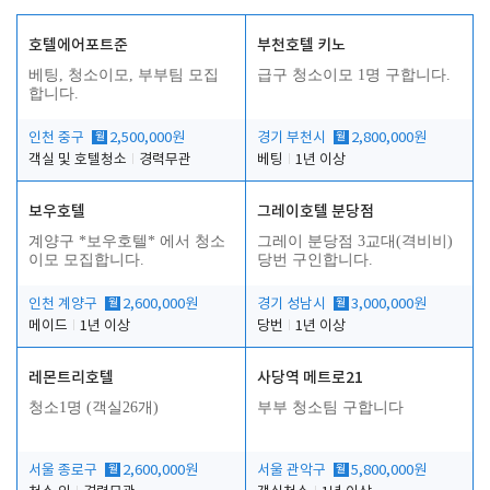
호텔에어포트준
부천호텔 키노
베팅, 청소이모, 부부팀 모집
급구 청소이모 1명 구합니다.
합니다.
인천 중구
월
2,500,000원
경기 부천시
월
2,800,000원
객실 및 호텔청소
경력무관
베팅
1년 이상
보우호텔
그레이호텔 분당점
계양구 *보우호텔* 에서 청소
그레이 분당점 3교대(격비비)
이모 모집합니다.
당번 구인합니다.
인천 계양구
월
2,600,000원
경기 성남시
월
3,000,000원
메이드
1년 이상
당번
1년 이상
레몬트리호텔
사당역 메트로21
청소1명 (객실26개)
부부 청소팀 구합니다
서울 종로구
월
2,600,000원
서울 관악구
월
5,800,000원