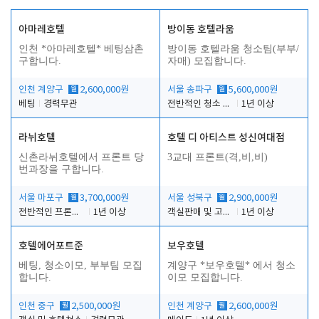
아마레호텔
방이동 호텔라움
인천 *아마레호텔* 베팅삼촌
방이동 호텔라움 청소팀(부부/
구합니다.
자매) 모집합니다.
인천 계양구
월
2,600,000원
서울 송파구
월
5,600,000원
베팅
경력무관
전반적인 청소 업무(객실청소.객실정리)
1년 이상
라뉘호텔
호텔 디 아티스트 성신여대점
신촌라뉘호텔에서 프론트 당
3교대 프론트(격,비,비)
번과장을 구합니다.
서울 마포구
월
3,700,000원
서울 성북구
월
2,900,000원
전반적인 프론트 당번업무
1년 이상
객실판매 및 고객응대
1년 이상
호텔에어포트준
보우호텔
베팅, 청소이모, 부부팀 모집
계양구 *보우호텔* 에서 청소
합니다.
이모 모집합니다.
인천 중구
월
2,500,000원
인천 계양구
월
2,600,000원