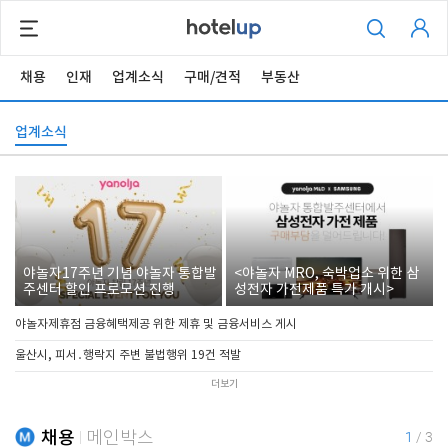
채용
인재
업계소식
구매/견적
부동산
업계소식
야놀자17주년 기념 야놀자 통합발
<야놀자 MRO, 숙박업소 위한 삼
주센터 할인 프로모션 진행
성전자 가전제품 특가 개시>
야놀자제휴점 금융혜택제공 위한 제휴 및 금융서비스 게시
울산시, 피서․행락지 주변 불법행위 19건 적발
더보기
채용
메인박스
1
/
3