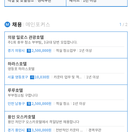
객실 및 호텔청소
경력무관
메이드
1년 이상
채용
메인포커스
1
/
2
의왕 밀로스 관광호텔
주1회 휴무 청소 부부팀, 3교대 당번 모집합니다.
경기 의왕시
월
2,500,000원
객실 청소업무
1년 이상
하라스호텔
영등포 하라스호텔
서울 영등포구
시
10,030원
카운터 업무 및 객실관리(청소상태 확인, 객실판매)
1년 이상
루루호텔
부부청소팀 구합니다
인천 남동구
월
2,500,000원
객실 청소
1년 이상
용인 오스카호텔
용인 처인구 오스카호텔에서 격일당번 채용합니다
경기 용인시
월
3,500,000원
전반적인 카운터 업무
경력무관