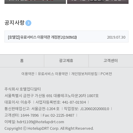
폰 증정
공지사항
[호텔업] 개인정보 처리방침 개정본1 (19.09.02)
2019.07.30
[호텔업] 유료서비스 이용약관 개정본2 (19.09.02)
2019.07.30
[호텔업] 개인정보 처리방침 개정본2 (19.09.02)
2019.07.30
홈
광고제휴
고객센터
이용약관
유료서비스 이용약관
개인정보처리방침
PC버전
주식회사 호텔업디알티
서울특별시 금천구 가산동 691 대륭테크노타운20차 1807호
대표이사: 이송주
사업자등록번호: 441-87-01934
통신판매업신고: 서울금천-1204 호
직업정보: J1206020200010
고객센터: 1644-7896
Fax: 02-2225-8487
이메일:
hdrt1109@hotelupdrt.com
Copyright ⓒ HotelupDRT Corp. All Right Reserved.