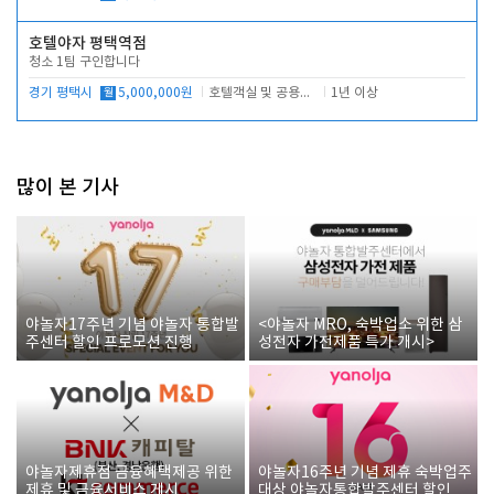
호텔야자 평택역점
청소 1팀 구인합니다
경기 평택시
월
5,000,000원
호텔객실 및 공용시설 청소 관리
1년 이상
많이 본 기사
야놀자17주년 기념 야놀자 통합발
<야놀자 MRO, 숙박업소 위한 삼
주센터 할인 프로모션 진행
성전자 가전제품 특가 개시>
야놀자제휴점 금융혜택제공 위한
야놀자16주년 기념 제휴 숙박업주
제휴 및 금융서비스 게시
대상 야놀자통합발주센터 할인쿠