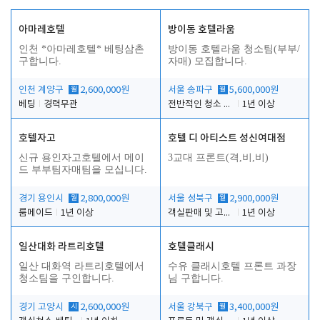
아마레호텔
방이동 호텔라움
인천 *아마레호텔* 베팅삼촌
방이동 호텔라움 청소팀(부부/
구합니다.
자매) 모집합니다.
인천 계양구
월
2,600,000원
서울 송파구
월
5,600,000원
베팅
경력무관
전반적인 청소 업무(객실청소.객실정리)
1년 이상
호텔자고
호텔 디 아티스트 성신여대점
신규 용인자고호텔에서 메이
3교대 프론트(격,비,비)
드 부부팀자매팀을 모십니다.
경기 용인시
월
2,800,000원
서울 성북구
월
2,900,000원
룸메이드
1년 이상
객실판매 및 고객응대
1년 이상
일산대화 라트리호텔
호텔클래시
일산 대화역 라트리호텔에서
수유 클래시호텔 프론트 과장
청소팀을 구인합니다.
님 구합니다.
경기 고양시
시
2,600,000원
서울 강북구
월
3,400,000원