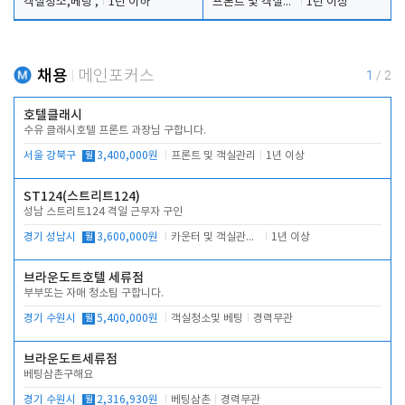
객실청소,베팅 ,
1년 이하
프론트 및 객실관리
1년 이상
채용
메인포커스
1
/
2
호텔클래시
수유 클래시호텔 프론트 과장님 구합니다.
서울 강북구
월
3,400,000원
프론트 및 객실관리
1년 이상
ST124(스트리트124)
성남 스트리트124 격일 근무자 구인
경기 성남시
월
3,600,000원
카운터 및 객실관리 전반
1년 이상
브라운도트호텔 세류점
부부또는 자매 청소팀 구합니다.
경기 수원시
월
5,400,000원
객실청소및 베팅
경력무관
브라운도트세류점
베팅삼촌구해요
경기 수원시
월
2,316,930원
베팅삼촌
경력무관