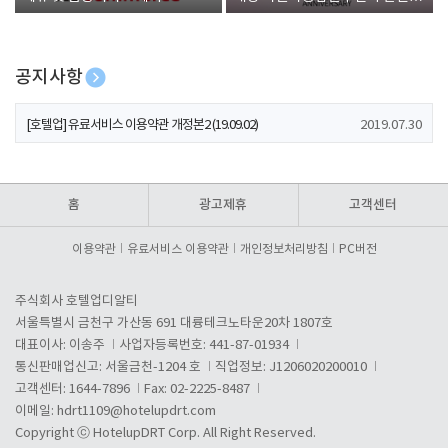
폰 증정
공지사항
[호텔업] 개인정보 처리방침 개정본1 (19.09.02)
2019.07.30
[호텔업] 유료서비스 이용약관 개정본2 (19.09.02)
2019.07.30
[호텔업] 개인정보 처리방침 개정본2 (19.09.02)
2019.07.30
홈
광고제휴
고객센터
이용약관
유료서비스 이용약관
개인정보처리방침
PC버전
주식회사 호텔업디알티
서울특별시 금천구 가산동 691 대륭테크노타운20차 1807호
대표이사: 이송주
사업자등록번호: 441-87-01934
통신판매업신고: 서울금천-1204 호
직업정보: J1206020200010
고객센터: 1644-7896
Fax: 02-2225-8487
이메일:
hdrt1109@hotelupdrt.com
Copyright ⓒ HotelupDRT Corp. All Right Reserved.