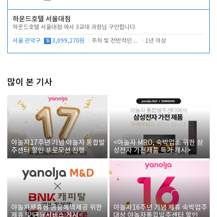
하운드호텔 서울대점
하운드호텔 서울대점 에서 3교대 과장님 구인합니다.
서울 관악구
월
3,099,270원
주차 및 전반적인 당번업무
1년 이상
많이 본 기사
야놀자17주년 기념 야놀자 통합발
<야놀자 MRO, 숙박업소 위한 삼
주센터 할인 프로모션 진행
성전자 가전제품 특가 개시>
야놀자제휴점 금융혜택제공 위한
야놀자16주년 기념 제휴 숙박업주
제휴 및 금융서비스 게시
대상 야놀자통합발주센터 할인쿠