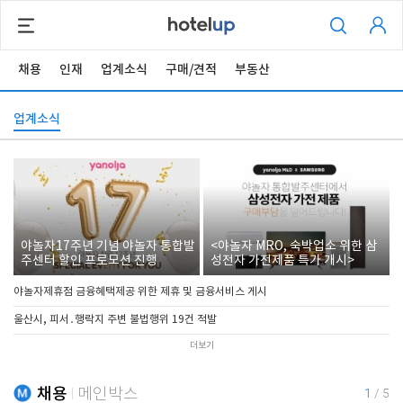
채용
인재
업계소식
구매/견적
부동산
업계소식
야놀자17주년 기념 야놀자 통합발
<야놀자 MRO, 숙박업소 위한 삼
주센터 할인 프로모션 진행
성전자 가전제품 특가 개시>
야놀자제휴점 금융혜택제공 위한 제휴 및 금융서비스 게시
울산시, 피서․행락지 주변 불법행위 19건 적발
더보기
채용
메인박스
1
/
5