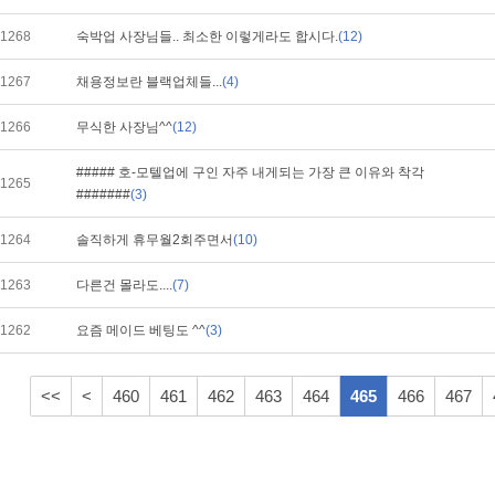
1268
숙박업 사장님들.. 최소한 이렇게라도 합시다.
(12)
1267
채용정보란 블랙업체들...
(4)
1266
무식한 사장님^^
(12)
##### 호-모텔업에 구인 자주 내게되는 가장 큰 이유와 착각
1265
#######
(3)
1264
솔직하게 휴무월2회주면서
(10)
1263
다른건 몰라도....
(7)
1262
요즘 메이드 베팅도 ^^
(3)
<<
<
460
461
462
463
464
465
466
467