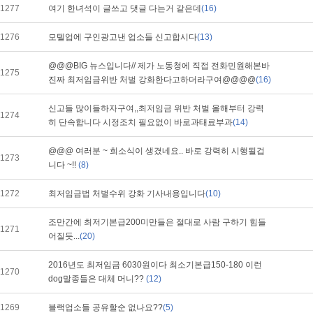
1277
여기 한녀석이 글쓰고 댓글 다는거 같은데
(16)
1276
모텔업에 구인광고낸 업소들 신고합시다
(13)
@@@BIG 뉴스입니다// 제가 노동청에 직접 전화민원해본바
1275
진짜 최저임금위반 처벌 강화한다고하더라구여@@@@
(16)
신고들 많이들하자구여,,최저임금 위반 처벌 올해부터 강력
1274
히 단속합니다 시정조치 필요없이 바로과태료부과
(14)
@@@ 여러분 ~ 희소식이 생겼네요.. 바로 강력히 시행될겁
1273
니다 ~!!
(8)
1272
최저임금법 처벌수위 강화 기사내용입니다
(10)
조만간에 최저기본급200미만들은 절대로 사람 구하기 힘들
1271
어질듯...
(20)
2016년도 최저임금 6030원이다 최소기본급150-180 이런
1270
dog말종들은 대체 머니??
(12)
1269
블랙업소들 공유할순 없나요??
(5)