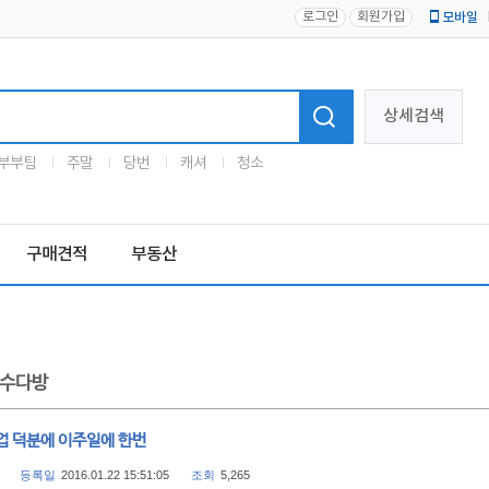
로그인
회원가입
모바일
로고
상세검색
부부팀
주말
당번
캐셔
청소
구매견적
부동산
수다방
업 덕분에 이주일에 한번
등록일
2016.01.22 15:51:05
조회
5,265