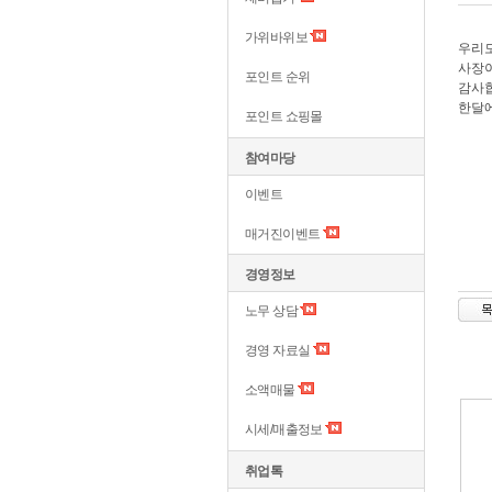
가위바위보
우리
사장이
포인트 순위
감사합
한달에
포인트 쇼핑몰
참여마당
이벤트
매거진이벤트
경영정보
노무 상담
경영 자료실
소액매물
시세/매출정보
취업톡