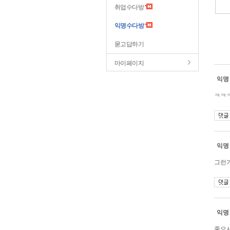
취업수다방
익명수다방
묻고답하기
마이페이지