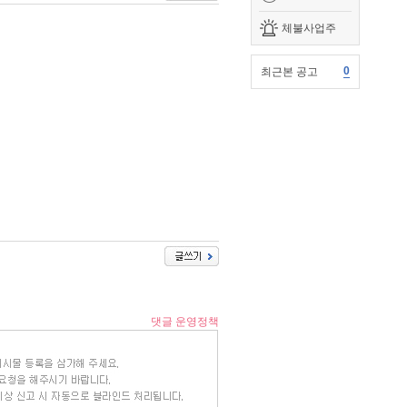
체불사업주
0
최근본 공고