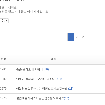
번호
제목
1281
슬슬 올라오네 의왕시
(16)
1280
난방비 아끼려는 웃기는 업주들...
(18)
1279
더블청소잘못하지만 당번으로가도될까요.
(11)
1278
불법체류자시고하는방법좀알려주세요
(17)