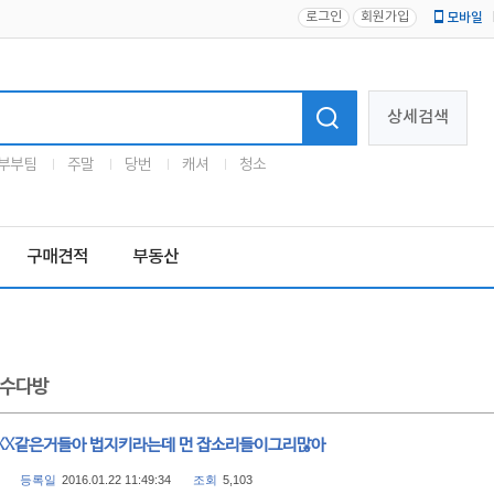
로그인
회원가입
모바일
로고
상세검색
부부팀
주말
당번
캐셔
청소
구매견적
부동산
수다방
XX같은거들아 법지키라는데 먼 잡소리들이그리많아
등록일
2016.01.22 11:49:34
조회
5,103