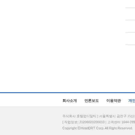
회사소개
언론보도
이용약관
개
주식회사 호텔업디알티 | 서울특별시 금천구 가산동 69
| 직업정보: J1206020200010 | 고객센터 1644-7896 
Copyright ⓒHotelDRT Corp. All Right Reserved.