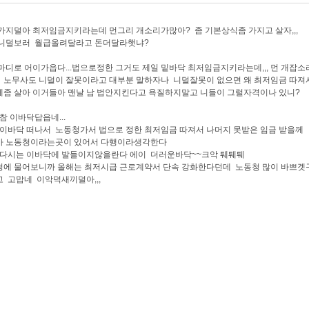
가지덜아 최저임금지키라는데 먼그리 개소리가많아? 좀 기본상식좀 가지고 살자,,,
 니덜보러 월급올려달라고 돈더달라햇냐?
마디로 어이가읍다...법으로정한 그거도 제일 밑바닥 최저임금지키라는데,,, 먼 개잡
,,, 노무사도 니덜이 잘못이라고 대부분 말하자나 니덜잘못이 없으면 왜 최저임금 따져
좀 살아 이거들아 맨날 남 법안지킨다고 욕질하지말고 니들이 그럴자격이나 있니?
참 이바닥답읍네...
 이바닥 떠나서 노동청가서 법으로 정한 최저임금 따져서 나머지 못받은 임금 받을께
마 노동청이라는곳이 있어서 다행이라생각한다
.다시는 이바닥에 발들이지않을란다 에이 더러운바닥~~크악 퉤퉤퉤
에 물어보니까 올해는 최저시급 근로계약서 단속 강화한다던데 노동청 많이 바쁘겟구나
 고맙네 이악덕새끼덜아,,,