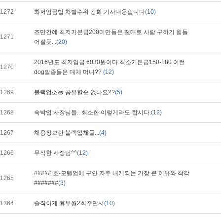
1272
최저임금법 처벌수위 강화 기사내용입니다
(10)
조만간에 최저기본급200미만들은 절대로 사람 구하기 힘들
1271
어질듯...
(20)
2016년도 최저임금 6030원이다 최소기본급150-180 이런
1270
dog말종들은 대체 머니??
(12)
1269
블랙업소들 공유할순 없나요??
(5)
1268
숙박업 사장님들.. 최소한 이렇게라도 합시다.
(12)
1267
채용정보란 블랙업체들...
(4)
1266
무식한 사장님^^
(12)
##### 호-모텔업에 구인 자주 내게되는 가장 큰 이유와 착각
1265
#######
(3)
1264
솔직하게 휴무월2회주면서
(10)