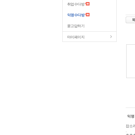
취업수다방
익명수다방
묻고답하기
마이페이지