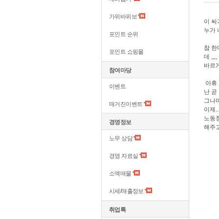
가위바위보
이 싸
누가
포인트 순위
참 한
포인트 쇼핑몰
데 ,
바르게
참여마당
아휴 
이벤트
난 곧
그나
매거진이벤트
이제.
노동청
경영정보
해주고
노무 상담
경영 자료실
소액매물
시세/매출정보
취업톡