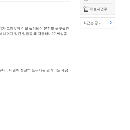
체불사업주
0
최근본 공고
소리가 그리많아 이빨 놀려봐야 본전도 못찾을건
서 나머지 밀린 임금을 왜 지급하니?? 세상좀
,,, 니덜이 친절히 노무사들 일거리도 제공