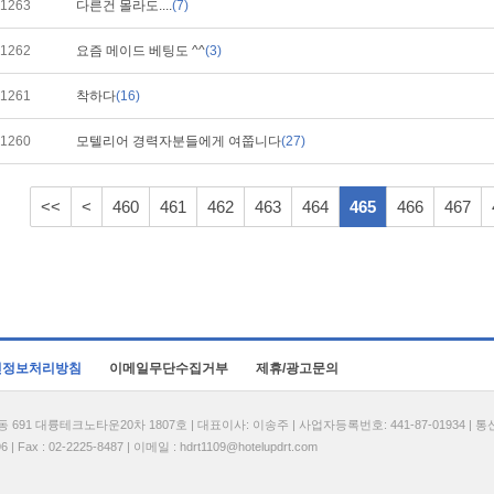
1263
다른건 몰라도....
(7)
1262
요즘 메이드 베팅도 ^^
(3)
1261
착하다
(16)
1260
모텔리어 경력자분들에게 여쭙니다
(27)
<<
<
460
461
462
463
464
465
466
467
인정보처리방침
이메일무단수집거부
제휴/광고문의
1 대륭테크노타운20차 1807호 | 대표이사: 이송주 | 사업자등록번호: 441-87-01934 | 
| Fax : 02-2225-8487 | 이메일 :
hdrt1109@hotelupdrt.com