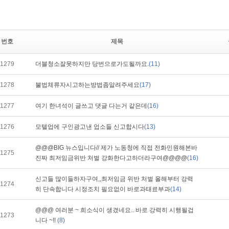
번호
제목
1279
더블청소잘못하지만 당번으로가도될까요.
(11)
1278
불법체류자시고하는방법좀알려주세요
(17)
1277
여기 한녀석이 글쓰고 댓글 다는거 같은데
(16)
1276
모텔업에 구인광고낸 업소들 신고합시다
(13)
@@@BIG 뉴스입니다// 제가 노동청에 직접 전화민원해본바
1275
진짜 최저임금위반 처벌 강화한다고하더라구여@@@@
(16)
신고들 많이들하자구여,,최저임금 위반 처벌 올해부터 강력
1274
히 단속합니다 시정조치 필요없이 바로과태료부과
(14)
@@@ 여러분 ~ 희소식이 생겼네요.. 바로 강력히 시행될겁
1273
니다 ~!!
(8)