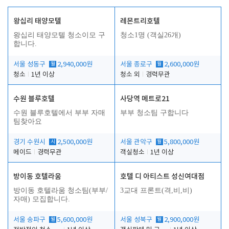
왕십리 태양모텔
레몬트리호텔
왕십리 태양모텔 청소이모 구
청소1명 (객실26개)
합니다.
서울 성동구
월
2,940,000원
서울 종로구
월
2,600,000원
청소
1년 이상
청소 외
경력무관
수원 블루호텔
사당역 메트로21
수원 블루호텔에서 부부 자매
부부 청소팀 구합니다
팀찾아요
경기 수원시
시
2,500,000원
서울 관악구
월
5,800,000원
메이드
경력무관
객실청소
1년 이상
방이동 호텔라움
호텔 디 아티스트 성신여대점
방이동 호텔라움 청소팀(부부/
3교대 프론트(격,비,비)
자매) 모집합니다.
서울 송파구
월
5,600,000원
서울 성북구
월
2,900,000원