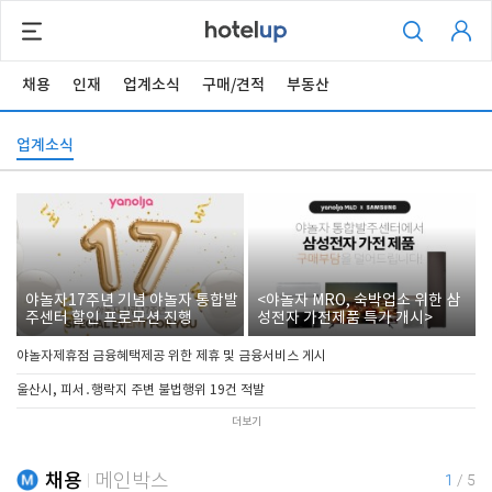
채용
인재
업계소식
구매/견적
부동산
업계소식
야놀자17주년 기념 야놀자 통합발
<야놀자 MRO, 숙박업소 위한 삼
주센터 할인 프로모션 진행
성전자 가전제품 특가 개시>
야놀자제휴점 금융혜택제공 위한 제휴 및 금융서비스 게시
울산시, 피서․행락지 주변 불법행위 19건 적발
더보기
채용
메인박스
1
/
5