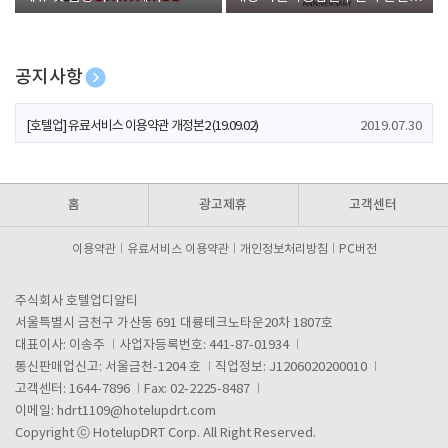
폰 증정
공지사항
[호텔업] 개인정보 처리방침 개정본1 (19.09.02)
2019.07.30
[호텔업] 유료서비스 이용약관 개정본2 (19.09.02)
2019.07.30
[호텔업] 개인정보 처리방침 개정본2 (19.09.02)
2019.07.30
홈
광고제휴
고객센터
이용약관
유료서비스 이용약관
개인정보처리방침
PC버전
주식회사 호텔업디알티
서울특별시 금천구 가산동 691 대륭테크노타운20차 1807호
대표이사: 이송주
사업자등록번호: 441-87-01934
통신판매업신고: 서울금천-1204 호
직업정보: J1206020200010
고객센터: 1644-7896
Fax: 02-2225-8487
이메일:
hdrt1109@hotelupdrt.com
Copyright ⓒ HotelupDRT Corp. All Right Reserved.