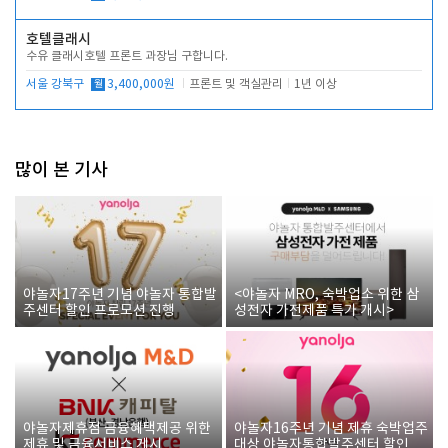
호텔클래시
수유 클래시호텔 프론트 과장님 구합니다.
서울 강북구
월
3,400,000원
프론트 및 객실관리
1년 이상
많이 본 기사
야놀자17주년 기념 야놀자 통합발
<야놀자 MRO, 숙박업소 위한 삼
주센터 할인 프로모션 진행
성전자 가전제품 특가 개시>
야놀자제휴점 금융혜택제공 위한
야놀자16주년 기념 제휴 숙박업주
제휴 및 금융서비스 게시
대상 야놀자통합발주센터 할인쿠