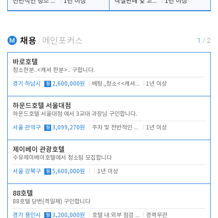
전반적인 청소 업무(객실청소.객실정리)
1년 이상
객실판매 및 고객응대
1년 이상
채용
메인포커스
1
/
2
바로호텔
청소한분..<캐셔 한분>.. 구합니다.
경기 하남시
월
2,600,000원
베팅.,청소<<캐셔 모셔봅니다.
1년 이상
하운드호텔 서울대점
하운드호텔 서울대점 에서 3교대 과장님 구인합니다.
서울 관악구
월
3,099,270원
주차 및 전반적인 당번업무
1년 이상
제이베이 관광호텔
수유제이베이호텔에서 청소팀 모집합니다
서울 강북구
월
5,600,000원
1년 이상
88호텔
88호텔 당번(격일제) 구인합니다
경기 용인시
월
3,200,000원
호텔 내 외부 점검 및 프런트 운영
경력무관